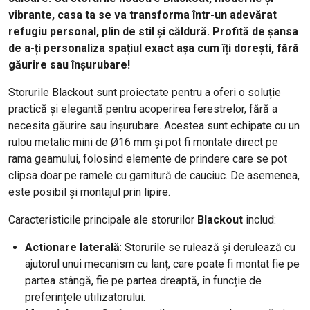
vibrante, casa ta se va transforma într-un adevărat
refugiu personal, plin de stil și căldură. Profită de șansa
de a-ți personaliza spațiul exact așa cum îți dorești, fără
găurire sau înșurubare!
Storurile Blackout sunt proiectate pentru a oferi o soluție
practică și elegantă pentru acoperirea ferestrelor, fără a
necesita găurire sau înșurubare. Acestea sunt echipate cu un
rulou metalic mini de Ø16 mm și pot fi montate direct pe
rama geamului, folosind elemente de prindere care se pot
clipsa doar pe ramele cu garnitură de cauciuc. De asemenea,
este posibil și montajul prin lipire.
Caracteristicile principale ale storurilor
Blackout
includ:
Actionare laterală
: Storurile se rulează și derulează cu
ajutorul unui mecanism cu lanț, care poate fi montat fie pe
partea stângă, fie pe partea dreaptă, în funcție de
preferințele utilizatorului.