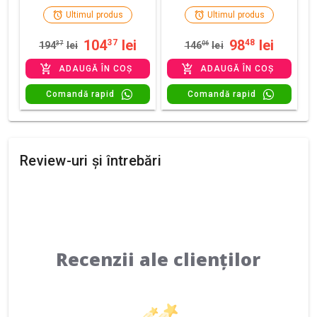
Ultimul produs
Ultimul produs
104
lei
98
lei
37
48
194
37
lei
146
06
lei
ADAUGĂ ÎN COȘ
ADAUGĂ ÎN COȘ
Comandă rapid
Comandă rapid
Review-uri și întrebări
Recenzii ale clienților