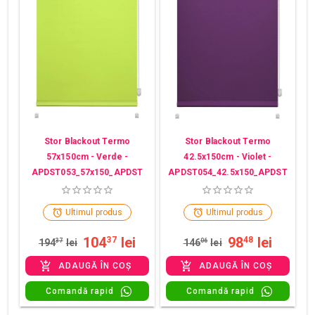
Stor Blackout Termo
Stor Blackout Termo
57x150cm - Verde -
42.5x150cm - Violet -
APDST053_57x150_APDST
APDST054_42.5x150_APDST
Ultimul produs
Ultimul produs
104
lei
98
lei
37
48
194
37
lei
146
06
lei
ADAUGĂ ÎN COȘ
ADAUGĂ ÎN COȘ
Comandă rapid
Comandă rapid