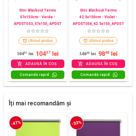
Stor Blackout Termo
Stor Blackout Termo
57x150cm - Verde -
42.5x150cm - Violet -
APDST053_57x150_APDST
APDST054_42.5x150_APDST
Ultimul produs
Ultimul produs
104
lei
98
lei
37
48
194
37
lei
146
06
lei
ADAUGĂ ÎN COȘ
ADAUGĂ ÎN COȘ
Comandă rapid
Comandă rapid
Îți mai recomandăm și
-47%
-33%