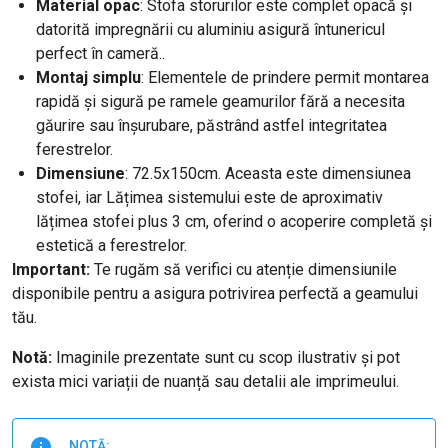
Material opac
: Stofa storurilor este complet opacă și
datorită impregnării cu aluminiu asigură întunericul
perfect în cameră..
Montaj simplu
: Elementele de prindere permit montarea
rapidă și sigură pe ramele geamurilor fără a necesita
găurire sau înșurubare, păstrând astfel integritatea
ferestrelor.
Dimensiune
: 72.5x150cm. Aceasta este dimensiunea
stofei, iar Lățimea sistemului este de aproximativ
lățimea stofei plus 3 cm, oferind o acoperire completă și
estetică a ferestrelor.
Important:
Te rugăm să verifici cu atenție dimensiunile
disponibile pentru a asigura potrivirea perfectă a geamului
tău.
Notă:
Imaginile prezentate sunt cu scop ilustrativ și pot
exista mici variații de nuanță sau detalii ale imprimeului.
NOTĂ: