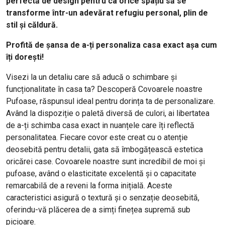
perfectă de design pentru ca orice spațiu să se
transforme într-un adevărat refugiu personal, plin de
stil și căldură.
Profită de șansa de a-ți personaliza casa exact așa cum
îți dorești!
Visezi la un detaliu care să aducă o schimbare și
funcționalitate în casa ta? Descoperă Covoarele noastre
Pufoase, răspunsul ideal pentru dorința ta de personalizare.
Având la dispoziție o paletă diversă de culori, ai libertatea
de a-ți schimba casa exact in nuanțele care îți reflectă
personalitatea. Fiecare covor este creat cu o atenție
deosebită pentru detalii, gata să îmbogățească estetica
oricărei case. Covoarele noastre sunt incredibil de moi și
pufoase, având o elasticitate excelentă și o capacitate
remarcabilă de a reveni la forma inițială. Aceste
caracteristici asigură o textură și o senzație deosebită,
oferindu-vă plăcerea de a simți finețea supremă sub
picioare.