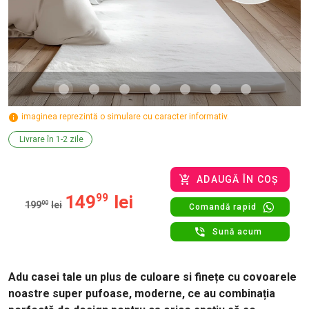
imaginea reprezintă o simulare cu caracter informativ.
Livrare în 1-2 zile
ADAUGĂ ÎN COȘ
149
99
lei
199
00
lei
Comandă rapid
Sună acum
Adu casei tale un plus de culoare si finețe cu covoarele
noastre super pufoase, moderne, ce au combinația