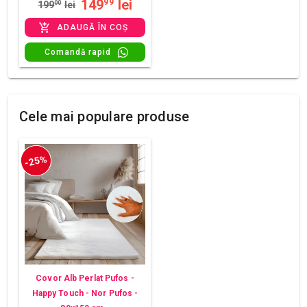
149
lei
99
199
00
lei
ADAUGĂ ÎN COȘ
Comandă rapid
Cele mai populare produse
-25%
Covor Alb Perlat Pufos -
Happy Touch - Nor Pufos -