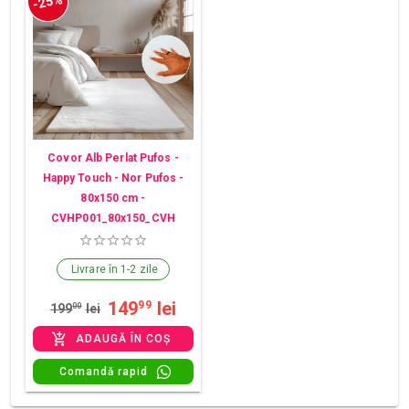
-25%
Covor Alb Perlat Pufos -
Happy Touch - Nor Pufos -
80x150 cm -
CVHP001_80x150_CVH
Livrare în 1-2 zile
149
lei
99
199
00
lei
ADAUGĂ ÎN COȘ
Comandă rapid