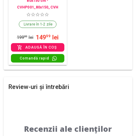
80x150 cm -
CVHP001_80x150_CVH
Livrare în 1-2 zile
149
lei
99
199
00
lei
ADAUGĂ ÎN COȘ
Comandă rapid
Review-uri și întrebări
Recenzii ale clienților