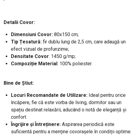
Detalii Covor:
Dimensiuni Covor:
80x150 cm;
Tip Țesatură:
fir dublu lung de 2,5 cm, care adaugă un
efect vizual de profunzime;
Densitate
Covor
: 1450 g/mp;
Compoziție Material
: 100% poliester.
Bine de Știut:
Locuri Recomandate de Utilizare:
Ideal pentru orice
încăpere, fie că este vorba de living, dormitor sau un
spațiu destinat relaxării, aducând o notă de eleganță și
confort.
Îngrijire și Întreținere:
Aspirarea periodică este
suficientă pentru a menține covorașele în condiții optime.