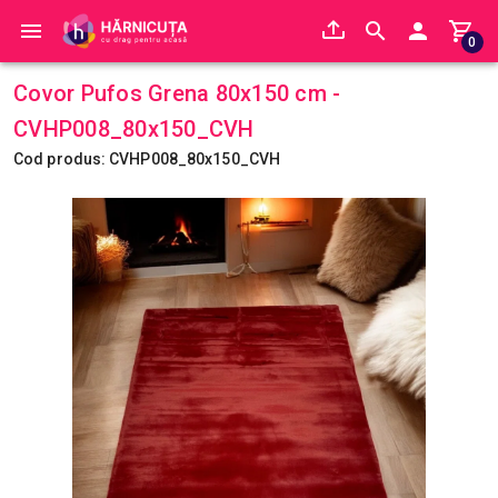
0
Covor Pufos Grena 80x150 cm -
CVHP008_80x150_CVH
Cod produs: CVHP008_80x150_CVH