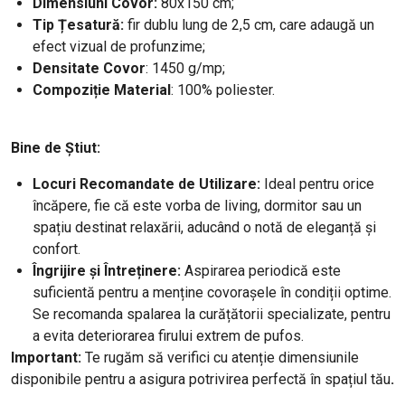
Dimensiuni Covor:
80x150 cm;
Tip Țesatură:
fir dublu lung de 2,5 cm, care adaugă un
efect vizual de profunzime;
Densitate
Covor
: 1450 g/mp;
Compoziție Material
: 100% poliester.
Bine de Știut:
Locuri Recomandate de Utilizare:
Ideal pentru orice
încăpere, fie că este vorba de living, dormitor sau un
spațiu destinat relaxării, aducând o notă de eleganță și
confort.
Îngrijire și Întreținere:
Aspirarea periodică este
suficientă pentru a menține covorașele în condiții optime.
Se recomanda spalarea la curățătorii specializate, pentru
a evita deteriorarea firului extrem de pufos.
Important:
Te rugăm să verifici cu atenție dimensiunile
disponibile pentru a asigura potrivirea perfectă în spațiul tău
.