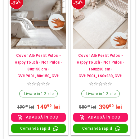
-25%
-33%
Covor Alb Perlat Pufos -
Covor Alb Perlat Pufos -
Happy Touch - Nor Pufos -
Happy Touch - Nor Pufos -
80x150 cm -
160x230 cm -
CVHP001_80x150_CVH
CVHP001_160x230_CVH
Livrare în 1-2 zile
Livrare în 1-2 zile
149
lei
399
lei
99
00
199
00
lei
589
00
lei
ADAUGĂ ÎN COȘ
ADAUGĂ ÎN COȘ
Comandă rapid
Comandă rapid