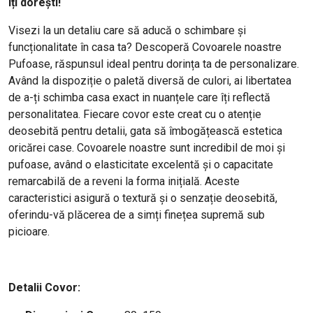
îți dorești!
Visezi la un detaliu care să aducă o schimbare și
funcționalitate în casa ta? Descoperă Covoarele noastre
Pufoase, răspunsul ideal pentru dorința ta de personalizare.
Având la dispoziție o paletă diversă de culori, ai libertatea
de a-ți schimba casa exact in nuanțele care îți reflectă
personalitatea. Fiecare covor este creat cu o atenție
deosebită pentru detalii, gata să îmbogățească estetica
oricărei case. Covoarele noastre sunt incredibil de moi și
pufoase, având o elasticitate excelentă și o capacitate
remarcabilă de a reveni la forma inițială. Aceste
caracteristici asigură o textură și o senzație deosebită,
oferindu-vă plăcerea de a simți finețea supremă sub
picioare.
Detalii Covor: