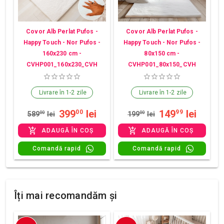
Covor Alb Perlat Pufos -
Covor Alb Perlat Pufos -
Happy Touch - Nor Pufos -
Happy Touch - Nor Pufos -
160x230 cm -
80x150 cm -
CVHP001_160x230_CVH
CVHP001_80x150_CVH
Livrare în 1-2 zile
Livrare în 1-2 zile
399
lei
149
lei
00
99
589
00
lei
199
00
lei
ADAUGĂ ÎN COȘ
ADAUGĂ ÎN COȘ
Comandă rapid
Comandă rapid
Îți mai recomandăm și