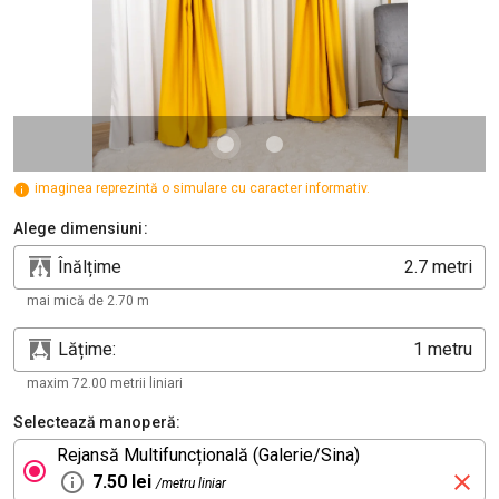
imaginea reprezintă o simulare cu caracter informativ.
Alege dimensiuni:
Înălțime
metri
mai mică de 2.70 m
Lățime:
metru
maxim 72.00 metrii liniari
Selectează manoperă:
Rejansă Multifuncțională (Galerie/Sina)
7.50 lei
/metru liniar