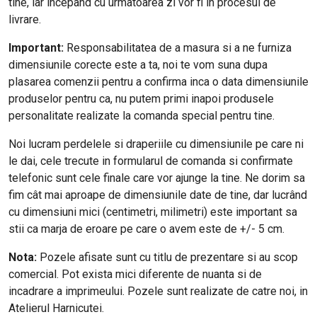
tine, iar incepand cu urmatoarea zi vor fi in procesul de
livrare.
Important:
Responsabilitatea de a masura si a ne furniza
dimensiunile corecte este a ta, noi te vom suna dupa
plasarea comenzii pentru a confirma inca o data dimensiunile
produselor pentru ca, nu putem primi inapoi produsele
personalitate realizate la comanda special pentru tine.
Noi lucram perdelele si draperiile cu dimensiunile pe care ni
le dai, cele trecute in formularul de comanda si confirmate
telefonic sunt cele finale care vor ajunge la tine. Ne dorim sa
fim cât mai aproape de dimensiunile date de tine, dar lucrând
cu dimensiuni mici (centimetri, milimetri) este important sa
stii ca marja de eroare pe care o avem este de +/- 5 cm.
Nota:
Pozele afisate sunt cu titlu de prezentare si au scop
comercial. Pot exista mici diferente de nuanta si de
incadrare a imprimeului. Pozele sunt realizate de catre noi, in
Atelierul Harnicutei.