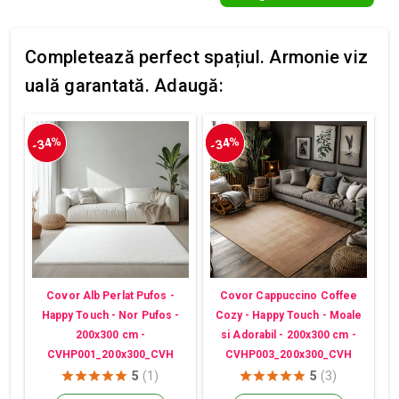
Completează perfect spațiul. Armonie viz
uală garantată. Adaugă:
-34%
-34%
Covor Alb Perlat Pufos -
Covor Cappuccino Coffee
Happy Touch - Nor Pufos -
Cozy - Happy Touch - Moale
200x300 cm -
si Adorabil - 200x300 cm -
CVHP001_200x300_CVH
CVHP003_200x300_CVH
5
(1)
5
(3)