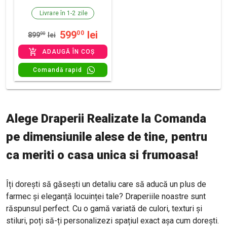
Livrare în 1-2 zile
599
lei
00
899
00
lei
ADAUGĂ ÎN COȘ
Comandă rapid
Alege Draperii Realizate la Comanda
pe dimensiunile alese de tine, pentru
ca meriti o casa unica si frumoasa!
Îți dorești să găsești un detaliu care să aducă un plus de
farmec și eleganță locuinței tale?
Draperiile noastre sunt
răspunsul perfect. Cu o gamă variată de culori, texturi și
stiluri, poți să-ți personalizezi spațiul exact așa cum dorești.