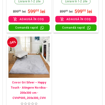
Livrare în 1-2 zile
Livrare în 1-2 zile
599
lei
599
lei
00
00
899
00
lei
899
00
lei
ADAUGĂ ÎN COȘ
ADAUGĂ ÎN COȘ
Comandă rapid
Comandă rapid
-34%
Covor Gri Silver – Happy
Touch - Atingere Nordica -
200x300 cm -
CVHP005_200x300_CVH