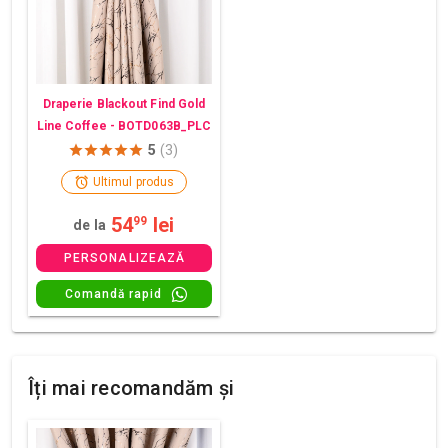
Draperie Blackout Find Gold
Line Coffee - BOTD063B_PLC
5
(3)
Ultimul produs
54
lei
99
de la
PERSONALIZEAZĂ
Comandă rapid
Îți mai recomandăm și