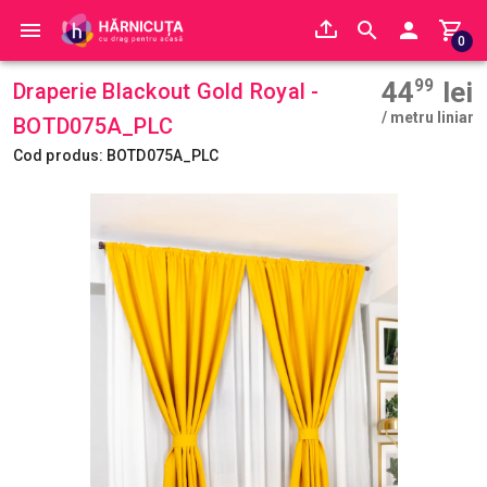
0
44
99
lei
Draperie Blackout Gold Royal -
/ metru liniar
BOTD075A_PLC
Cod produs: BOTD075A_PLC