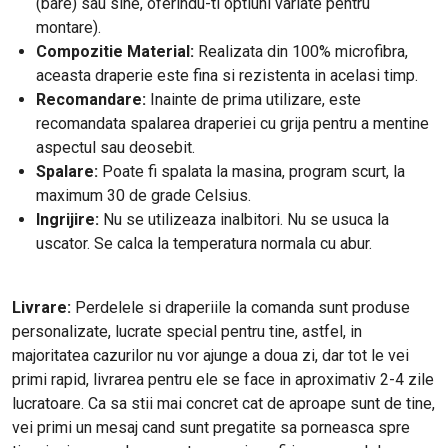
(bare) sau sine, oferindu-ti optiuni variate pentru
montare).
Compozitie Material:
Realizata din 100% microfibra,
aceasta draperie este fina si rezistenta in acelasi timp.
Recomandare:
Inainte de prima utilizare, este
recomandata spalarea draperiei cu grija pentru a mentine
aspectul sau deosebit.
Spalare:
Poate fi spalata la masina, program scurt, la
maximum 30 de grade Celsius.
Ingrijire:
Nu se utilizeaza inalbitori. Nu se usuca la
uscator. Se calca la temperatura normala cu abur.
Livrare:
Perdelele si draperiile la comanda sunt produse
personalizate, lucrate special pentru tine, astfel, in
majoritatea cazurilor nu vor ajunge a doua zi, dar tot le vei
primi rapid, livrarea pentru ele se face in aproximativ 2-4 zile
lucratoare. Ca sa stii mai concret cat de aproape sunt de tine,
vei primi un mesaj cand sunt pregatite sa porneasca spre