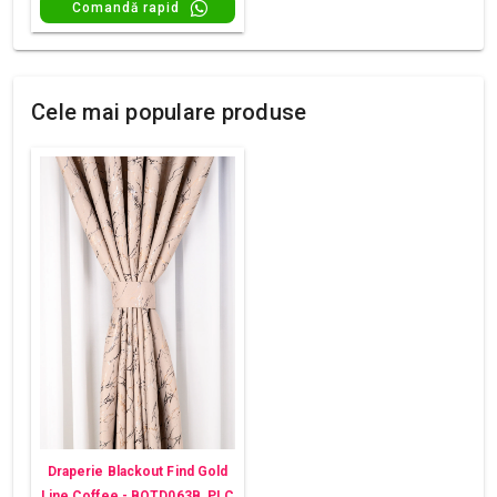
Comandă rapid
Cele mai populare produse
Draperie Blackout Find Gold
Line Coffee - BOTD063B_PLC