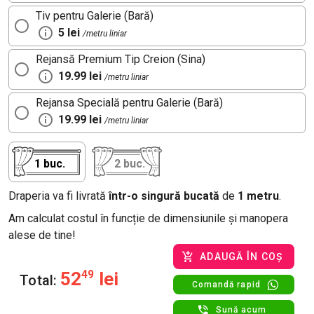
Tiv pentru Galerie (Bară)
5 lei
/metru liniar
Rejansă Premium Tip Creion (Sina)
19.99 lei
/metru liniar
Rejansa Specială pentru Galerie (Bară)
19.99 lei
/metru liniar
1 buc.
2 buc.
Draperia va fi livrată
într-o singură bucată
de
1 metru
.
Am calculat costul în funcție de dimensiunile și manopera
alese de tine!
ADAUGĂ ÎN COȘ
52
49
lei
Total:
Comandă rapid
Sună acum