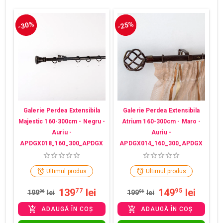
-30%
-25%
Galerie Perdea Extensibila
Galerie Perdea Extensibila
Majestic 160-300cm - Negru -
Atrium 160-300cm - Maro -
Auriu -
Auriu -
APDGX018_160_300_APDGX
APDGX014_160_300_APDGX
Ultimul produs
Ultimul produs
139
lei
149
lei
77
95
199
06
lei
199
06
lei
ADAUGĂ ÎN COȘ
ADAUGĂ ÎN COȘ