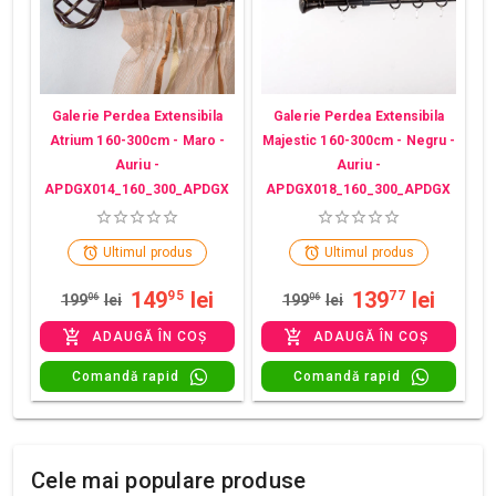
Galerie Perdea Extensibila
Galerie Perdea Extensibila
Atrium 160-300cm - Maro -
Majestic 160-300cm - Negru -
Auriu -
Auriu -
APDGX014_160_300_APDGX
APDGX018_160_300_APDGX
Ultimul produs
Ultimul produs
149
lei
139
lei
95
77
199
06
lei
199
06
lei
ADAUGĂ ÎN COȘ
ADAUGĂ ÎN COȘ
Comandă rapid
Comandă rapid
Cele mai populare produse