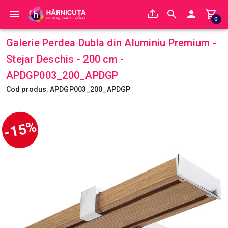
0
Galerie Perdea Dubla din Aluminiu Premium -
Stejar Deschis - 200 cm -
APDGP003_200_APDGP
Cod produs: APDGP003_200_APDGP
-15%