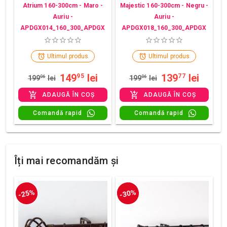
Atrium 160-300cm - Maro -
Majestic 160-300cm - Negru -
Auriu -
Auriu -
APDGX014_160_300_APDGX
APDGX018_160_300_APDGX
Ultimul produs
Ultimul produs
149
lei
139
lei
95
77
199
06
lei
199
06
lei
ADAUGĂ ÎN COȘ
ADAUGĂ ÎN COȘ
Comandă rapid
Comandă rapid
Îți mai recomandăm și
-25%
-30%