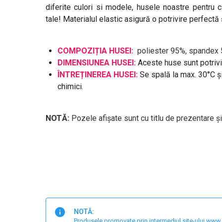
diferite culori si modele, husele noastre pentru
tale! Materialul elastic asigură o potrivire perfectă 
COMPOZIȚIA HUSEI:
poliester 95%, spandex 
DIMENSIUNEA HUSEI:
Aceste huse sunt potriv
ÎNTREȚINEREA HUSEI:
Se spală la max. 30°C și
chimici.
NOTĂ:
Pozele afișate sunt cu titlu de prezentare și
NOTĂ:
Produsele promovate prin intermediul site-ului www.har