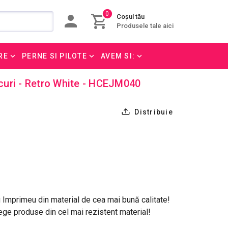
0
Coșul tău
Produsele tale aici
RE
PERNE SI PILOTE
AVEM SI:
uri - Retro White - HCEJM040
Distribuie
mprimeu din material de cea mai bună calitate!
ge produse din cel mai rezistent material!