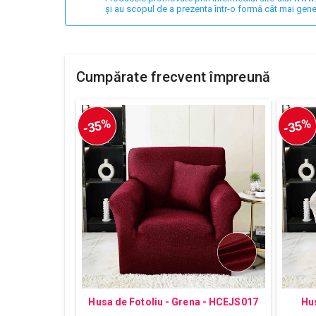
și au scopul de a prezenta într-o formă cât mai gene
Cumpărate frecvent împreună
-35%
-35%
Husa de Fotoliu - Grena - HCEJS017
Hus