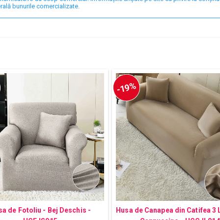
rală bunurile comercializate.
-19%
a de Fotoliu - Bej Deschis -
Husa de Canapea din Catifea 3 