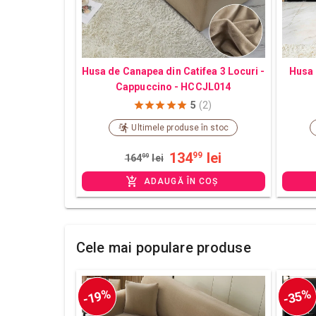
Husa de Canapea din Catifea 3 Locuri -
Husa 
Cappuccino - HCCJL014
5
(2)
Ultimele produse în stoc
134
lei
99
164
99
lei
ADAUGĂ ÎN COȘ
Cele mai populare produse
-19%
-35%