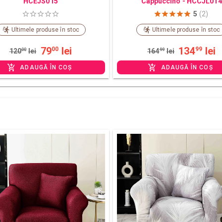
HCEJS015
Cappuccino - HCCJL014
5
(2)
Ultimele produse în stoc
Ultimele produse în stoc
79
lei
134
lei
00
99
120
00
lei
164
99
lei
ADAUGĂ ÎN COȘ
ADAUGĂ ÎN COȘ