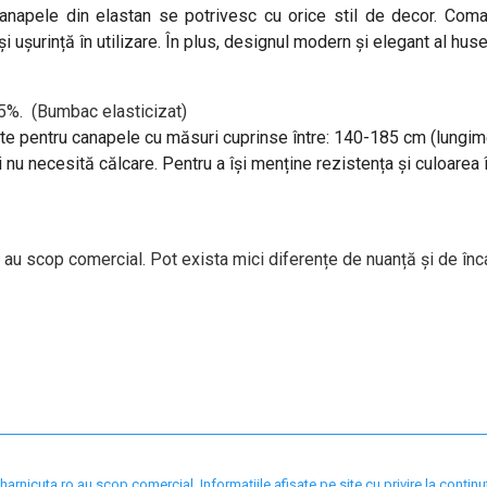
 canapele din elastan se potrivesc cu orice stil de decor. Co
și ușurință în utilizare. În plus, designul modern și elegant al huse
5%. (Bumbac elasticizat)
ite pentru canapele cu măsuri cuprinse între: 140-185 cm (lungi
 nu necesită călcare. Pentru a își menține rezistența și culoarea 
 au scop comercial. Pot exista mici diferențe de nuanță și de înc
nicuta.ro au scop comercial. Informațiile afișate pe site cu privire la conținut,