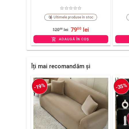
Ultimele produse în stoc
79
lei
00
120
00
lei
ADAUGĂ ÎN COȘ
Îți mai recomandăm și
-19%
-35%