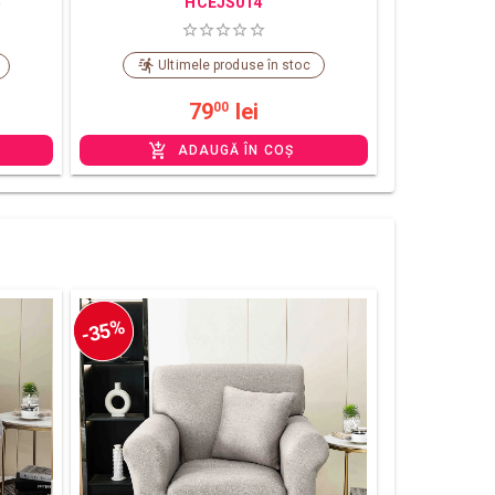
HCEJS014
Ultimele produse în stoc
79
lei
00
ADAUGĂ ÎN COȘ
-35%