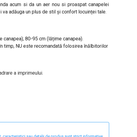
manda acum si da un aer nou si proaspat canapelei
i va adăuga un plus de stil și confort locuinței tale.
me canapea); 80-95 cm (lățime canapea).
în timp, NU este recomandată folosirea înălbitorilor
adrare a imprimeului.
 caracteristici sau detalii de produs sunt strict informative