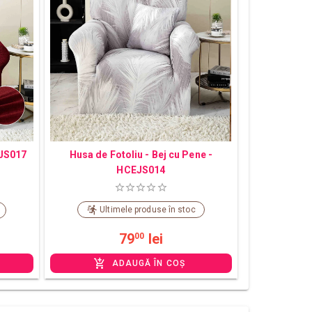
EJS017
Husa de Fotoliu - Bej cu Pene -
HCEJS014
Ultimele produse în stoc
79
lei
00
ADAUGĂ ÎN COȘ