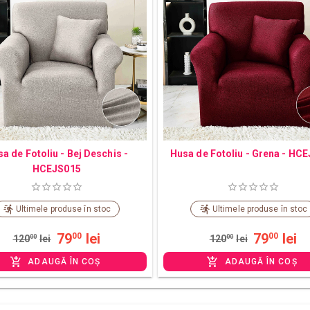
a de Fotoliu - Bej Deschis -
Husa de Fotoliu - Grena - HC
HCEJS015
Ultimele produse în stoc
Ultimele produse în stoc
79
lei
79
lei
00
00
120
00
lei
120
00
lei
ADAUGĂ ÎN COȘ
ADAUGĂ ÎN COȘ