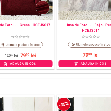
de Fotoliu - Grena - HCEJS017
Husa de Fotoliu - Bej cu Pe
HCEJS014
Ultimele produse în stoc
Ultimele produse în stoc
79
lei
00
79
lei
00
120
00
lei
ADAUGĂ ÎN COȘ
ADAUGĂ ÎN COȘ
-35%