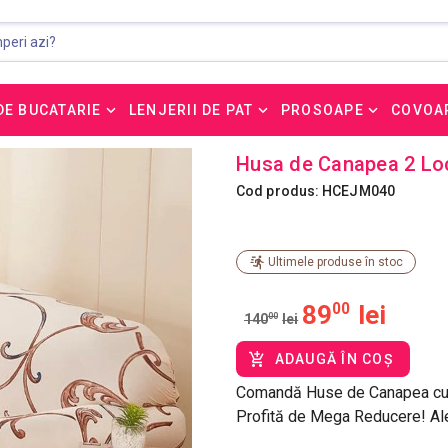
DE BUCATARIE
LENJERII DE PAT
PROSOAPE
COVOA
Husa de Canapea 2 Loc
Cod produs: HCEJM040
Ultimele produse în stoc
89
00
lei
140
00
lei
ADAUGĂ ÎN COȘ
Comandă Huse de Canapea cu I
Profită de Mega Reducere! Ale