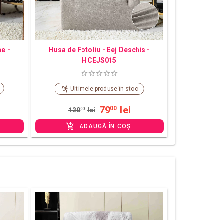
ne -
Husa de Fotoliu - Bej Deschis -
HCEJS015
Ultimele produse în stoc
79
lei
00
120
00
lei
ADAUGĂ ÎN COȘ