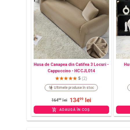
Husa de Canapea din Catifea 3 Locuri -
Hus
Cappuccino - HCCJL014
5
(2)
Ultimele produse în stoc
134
lei
99
164
99
lei
ADAUGĂ ÎN COȘ