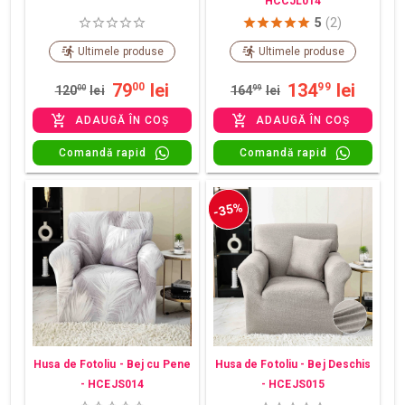
HCCJL014
5
(2)
Ultimele produse
Ultimele produse
79
lei
134
lei
00
99
120
00
lei
164
99
lei
ADAUGĂ ÎN COȘ
ADAUGĂ ÎN COȘ
Comandă rapid
Comandă rapid
-35%
Husa de Fotoliu - Bej cu Pene
Husa de Fotoliu - Bej Deschis
- HCEJS014
- HCEJS015