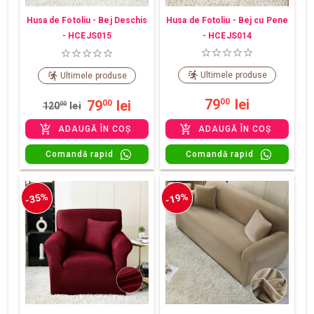
Husa de Fotoliu - Bej Deschis
Husa de Fotoliu - Bej cu Pene
- HCEJS015
- HCEJS014
Ultimele produse
Ultimele produse
79
lei
00
79
lei
00
120
00
lei
ADAUGĂ ÎN COȘ
ADAUGĂ ÎN COȘ
Comandă rapid
Comandă rapid
-35%
-19%