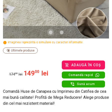
imaginea reprezintă o simulare cu caracter informativ.
Ultimele produse
ADAUGĂ ÎN COȘ
149
00
lei
174
99
lei
Comandă rapid
Sună acum
Comandă Huse de Canapea cu Imprimeu din Catifea de cea
mai bună calitate! Profită de Mega Reducere! Alege produse
din cel mai rezistent material!