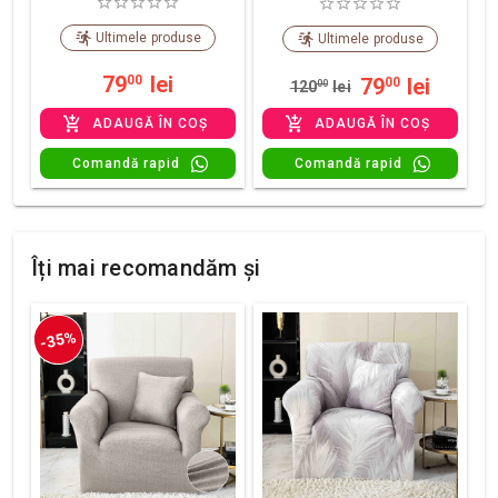
Ultimele produse
Ultimele produse
79
lei
00
79
lei
00
120
00
lei
ADAUGĂ ÎN COȘ
ADAUGĂ ÎN COȘ
Comandă rapid
Comandă rapid
Îți mai recomandăm și
-35%