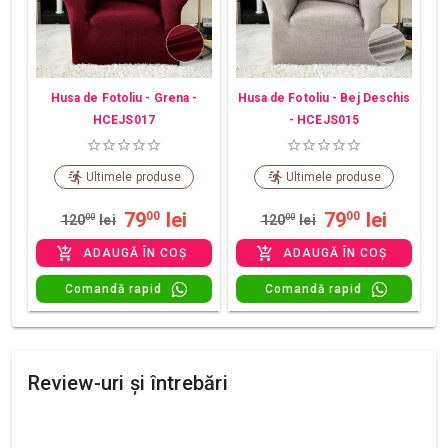
Husa de Fotoliu - Grena -
Husa de Fotoliu - Bej Deschis
HCEJS017
- HCEJS015
Ultimele produse
Ultimele produse
79
lei
79
lei
00
00
120
00
lei
120
00
lei
ADAUGĂ ÎN COȘ
ADAUGĂ ÎN COȘ
Comandă rapid
Comandă rapid
Review-uri și întrebări