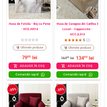
Husa de Fotoliu - Bej cu Pene
Husa de Canapea din Catifea 3
- HCEJS014
Locuri - Cappuccino -
HCCJL014
5
(2)
Ultimele produse
Ultimele produse
79
lei
00
134
lei
99
164
99
lei
ADAUGĂ ÎN COȘ
ADAUGĂ ÎN COȘ
Comandă rapid
Comandă rapid
-35%
-35%