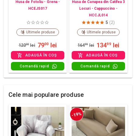
Husa de Fotoliu - Grena -
Husa de Canapea din Catifea 3
HCEJS017
Locuri - Cappuccino -
HCCJL014
5
(2)
Ultimele produse
Ultimele produse
79
lei
134
lei
00
99
120
00
lei
164
99
lei
ADAUGĂ ÎN COȘ
ADAUGĂ ÎN COȘ
Comandă rapid
Comandă rapid
Cele mai populare produse
-19%