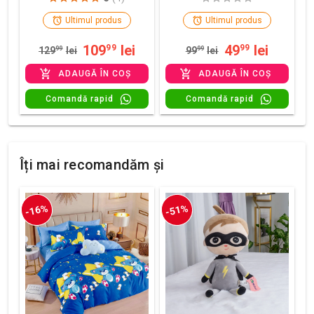
Ultimul produs
Ultimul produs
109
lei
49
lei
99
99
129
99
lei
99
99
lei
ADAUGĂ ÎN COȘ
ADAUGĂ ÎN COȘ
Comandă rapid
Comandă rapid
Îți mai recomandăm și
-16%
-51%