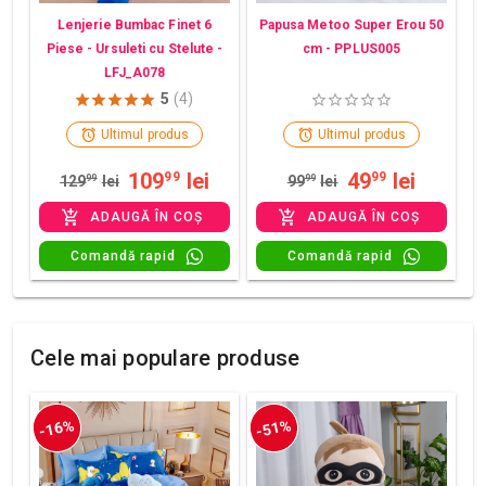
Lenjerie Bumbac Finet 6
Papusa Metoo Super Erou 50
Piese - Ursuleti cu Stelute -
cm - PPLUS005
LFJ_A078
5
(4)
Ultimul produs
Ultimul produs
109
lei
49
lei
99
99
129
99
lei
99
99
lei
ADAUGĂ ÎN COȘ
ADAUGĂ ÎN COȘ
Comandă rapid
Comandă rapid
Cele mai populare produse
-16%
-51%