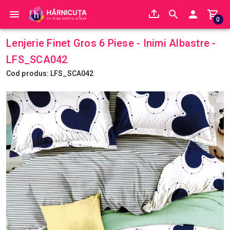
0
Lenjerie Finet Gros 6 Piese - Inimi Albastre -
LFS_SCA042
Cod produs: LFS_SCA042