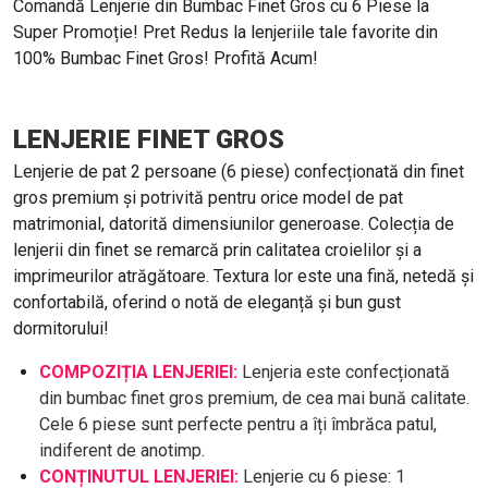
Comandă Lenjerie din Bumbac Finet Gros cu 6 Piese la
Super Promoție! Pret Redus la lenjeriile tale favorite din
100% Bumbac Finet Gros! Profită Acum!
LENJERIE FINET GROS
Lenjerie de pat 2 persoane (6 piese) confecționată din finet
gros premium și potrivită pentru orice model de pat
matrimonial, datorită dimensiunilor generoase. Colecția de
lenjerii din finet se remarcă prin calitatea croielilor și a
imprimeurilor atrăgătoare. Textura lor este una fină, netedă și
confortabilă, oferind o notă de eleganță și bun gust
dormitorului!
COMPOZIȚIA LENJERIEI:
Lenjeria este confecționată
din bumbac finet gros premium, de cea mai bună calitate.
Cele 6 piese sunt perfecte pentru a îți îmbrăca patul,
indiferent de anotimp.
CONȚINUTUL LENJERIEI:
Lenjerie cu 6 piese: 1