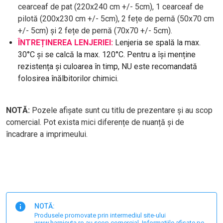
cearceaf de pat (220x240 cm +/- 5cm), 1 cearceaf de
pilotă (200x230 cm +/- 5cm), 2 fețe de pernă (50x70 cm
+/- 5cm) și 2 fețe de pernă (70x70 +/- 5cm).
ÎNTREȚINEREA LENJERIEI:
Lenjeria se spală la max.
30°C și se calcă la max. 120°C. Pentru a își menține
rezistența și culoarea în timp, NU este recomandată
folosirea înălbitorilor chimici.
NOTĂ:
Pozele afișate sunt cu titlu de prezentare și au scop
comercial. Pot exista mici diferențe de nuanță și de
încadrare a imprimeului.
NOTĂ:
Produsele promovate prin intermediul site-ului
www.harnicuta.ro au scop comercial. Informațiile afișate pe