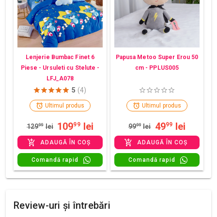
Lenjerie Bumbac Finet 6
Papusa Metoo Super Erou 50
Piese - Ursuleti cu Stelute -
cm - PPLUS005
LFJ_A078
5
(4)
Ultimul produs
Ultimul produs
109
lei
49
lei
99
99
129
99
lei
99
99
lei
ADAUGĂ ÎN COȘ
ADAUGĂ ÎN COȘ
Comandă rapid
Comandă rapid
Review-uri și întrebări