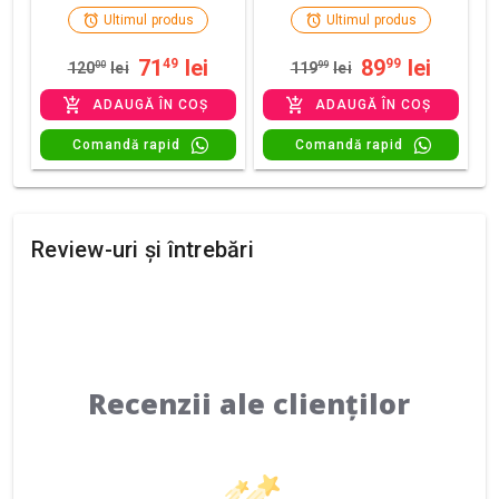
Ultimul produs
Ultimul produs
71
lei
89
lei
49
99
120
00
lei
119
99
lei
ADAUGĂ ÎN COȘ
ADAUGĂ ÎN COȘ
Comandă rapid
Comandă rapid
Review-uri și întrebări
Recenzii ale clienților