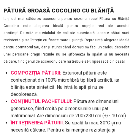
PĂTURĂ GROASĂ COCOLINO CU BLĂNIȚĂ
Ia-ți cel mai călduros accesoriu pentru sezonul rece! Pătura cu Blăniță
Cocolino este alegerea ideală pentru nopțile reci ale acestui
anotimp!
Datorită materialului de calitate superioară, aceste pături sunt
rezistente și se întrețin cu foarte mare ușurință. Reprezintă alegerea ideală
pentru dormitorul tău, dar și atunci când dorești să faci un cadou deosebit
unei persoane dragi! Păturile nu se șifonează la spălat și nu necesită
călcare, fiind genul de accesoriu care nu trebuie să-ți lipsească din casă!
COMPOZIȚIA PĂTURII:
Exteriorul păturii este
confecționat din 100% microfibră tip fibră acrilică, iar
blănița este sintetică. Nu intră la apă și nu se
decolorează.
CONȚINUTUL PACHETULUI:
Pătura are dimensiuni
generoase, fiind croită pe dimensiunile unui pat
matrimonial. Are dimensiuni de 200x230 cm (+/- 10 cm).
ÎNTREȚINEREA PĂTURII:
Se spală la max. 30°C și nu
necesită călcare. Pentru a își menține rezistența și