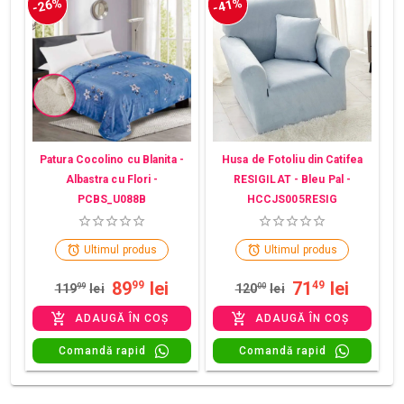
-26%
-41%
Patura Cocolino cu Blanita -
Husa de Fotoliu din Catifea
Albastra cu Flori -
RESIGILAT - Bleu Pal -
PCBS_U088B
HCCJS005RESIG
Ultimul produs
Ultimul produs
89
lei
71
lei
99
49
119
99
lei
120
00
lei
ADAUGĂ ÎN COȘ
ADAUGĂ ÎN COȘ
Comandă rapid
Comandă rapid