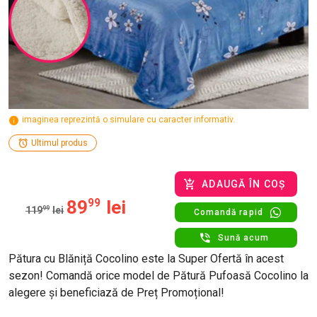
imaginea reprezintă o simulare cu caracter informativ.
Ultimul produs
ADAUGĂ ÎN COȘ
89
99
lei
119
99
lei
Comandă rapid
Sună acum
Pătura cu Blăniță Cocolino este la Super Ofertă în acest
sezon! Comandă orice model de Pătură Pufoasă Cocolino la
alegere și beneficiază de Preț Promoțional!