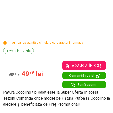
imaginea reprezintă o simulare cu caracter informativ.
Livrare în 1-2 zile
ADAUGĂ ÎN COȘ
49
99
lei
65
00
lei
Comandă rapid
Sună acum
Pătura Cocolino tip Raiat este la Super Ofertă în acest
sezon! Comandă orice model de Pătură Pufoasă Cocolino la
alegere și beneficiază de Preț Promoțional!