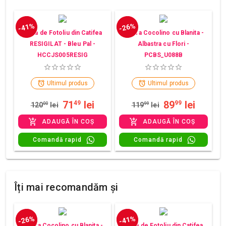
-41%
-26%
Husa de Fotoliu din Catifea
Patura Cocolino cu Blanita -
RESIGILAT - Bleu Pal -
Albastra cu Flori -
HCCJS005RESIG
PCBS_U088B
Ultimul produs
Ultimul produs
71
lei
89
lei
49
99
120
00
lei
119
99
lei
ADAUGĂ ÎN COȘ
ADAUGĂ ÎN COȘ
Comandă rapid
Comandă rapid
Îți mai recomandăm și
-26%
-41%
Patura Cocolino cu Blanita -
Husa de Fotoliu din Catifea