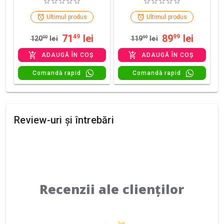
Ultimul produs
Ultimul produs
71
lei
89
lei
49
99
120
00
lei
119
99
lei
ADAUGĂ ÎN COȘ
ADAUGĂ ÎN COȘ
Comandă rapid
Comandă rapid
Review-uri și întrebări
Recenzii ale clienților