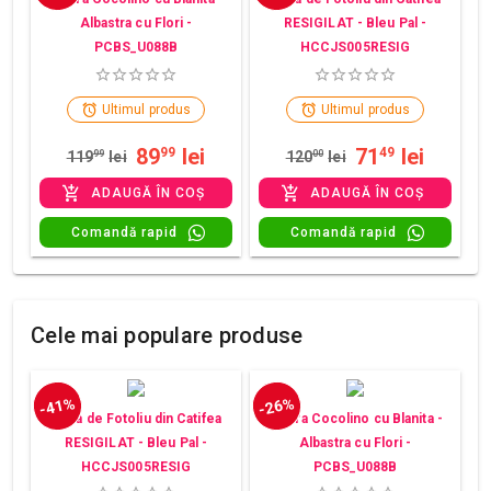
Albastra cu Flori -
RESIGILAT - Bleu Pal -
PCBS_U088B
HCCJS005RESIG
Ultimul produs
Ultimul produs
89
lei
71
lei
99
49
119
99
lei
120
00
lei
ADAUGĂ ÎN COȘ
ADAUGĂ ÎN COȘ
Comandă rapid
Comandă rapid
Cele mai populare produse
-41%
-26%
Husa de Fotoliu din Catifea
Patura Cocolino cu Blanita -
RESIGILAT - Bleu Pal -
Albastra cu Flori -
HCCJS005RESIG
PCBS_U088B