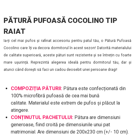
PĂTURĂ PUFOASĂ COCOLINO TIP
RAIAT
Ia-ți cel mai pufos și rafinat accesoriu pentru patul tău, o Pătură Pufoasă
Cocolino care îți va decora dormitorul în acest sezon! Datorită materialului
de calitate superioară, aceste pături sunt rezistente și se întrețin cu foarte
mare ușurință. Reprezintă alegerea ideală pentru dormitorul tău, dar și
atunci când dorești să faci un cadou deosebit unei persoane dragi!
COMPOZIȚIA PĂTURII:
Pătura este confecționată din
100% microfibră pufoasă de cea mai bună
calitate. Materialul este extrem de pufos și plăcut la
atingere.
CONȚINUTUL PACHETULUI:
Pătura are dimensiuni
generoase, fiind croită pe dimensiunile unui pat
matrimonial. Are dimensiuni de 200x230 cm (+/- 10 cm).