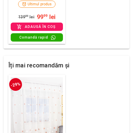
Ultimul produs
99
lei
99
139
99
lei
ADAUGĂ ÎN COȘ
Comandă rapid
Îți mai recomandăm și
-29%