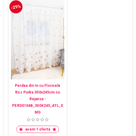
-29%
Perdea din In cu Floricele
Roz Pudra 300x245cm cu
Rejansa -
PERD0104B_300X245_ATL_E
MG
avem 1 ofertă