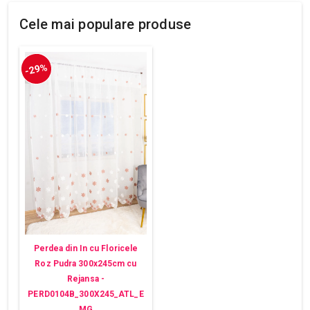
Cele mai populare produse
-29%
Perdea din In cu Floricele
Roz Pudra 300x245cm cu
Rejansa -
PERD0104B_300X245_ATL_E
MG