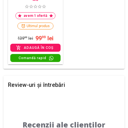
avem 1 ofertă
Ultimul produs
99
lei
99
139
99
lei
ADAUGĂ ÎN COȘ
Comandă rapid
Review-uri și întrebări
Recenzii ale clienților