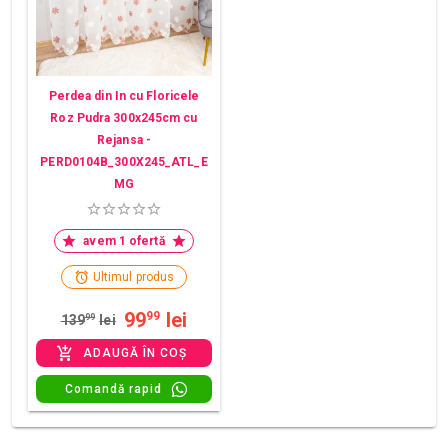
Perdea din In cu Floricele
Roz Pudra 300x245cm cu
Rejansa -
PERD0104B_300X245_ATL_E
MG
avem 1 ofertă
Ultimul produs
99
lei
99
139
99
lei
ADAUGĂ ÎN COȘ
Comandă rapid