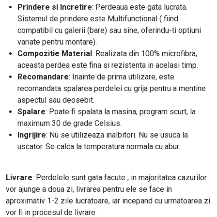
Prindere si Incretire
: Perdeaua este gata lucrata.
Sistemul de prindere este Multifunctional ( fiind
compatibil cu galerii (bare) sau sine, oferindu-ti optiuni
variate pentru montare).
Compozitie Material
: Realizata din 100% microfibra,
aceasta perdea este fina si rezistenta in acelasi timp.
Recomandare
: Inainte de prima utilizare, este
recomandata spalarea perdelei cu grija pentru a mentine
aspectul sau deosebit.
Spalare
: Poate fi spalata la masina, program scurt, la
maximum 30 de grade Celsius.
Ingrijire
: Nu se utilizeaza inalbitori. Nu se usuca la
uscator. Se calca la temperatura normala cu abur.
Livrare
: Perdelele sunt gata facute , in majoritatea cazurilor
vor ajunge a doua zi, livrarea pentru ele se face in
aproximativ 1-2 zile lucratoare, iar incepand cu urmatoarea zi
vor fi in procesul de livrare.