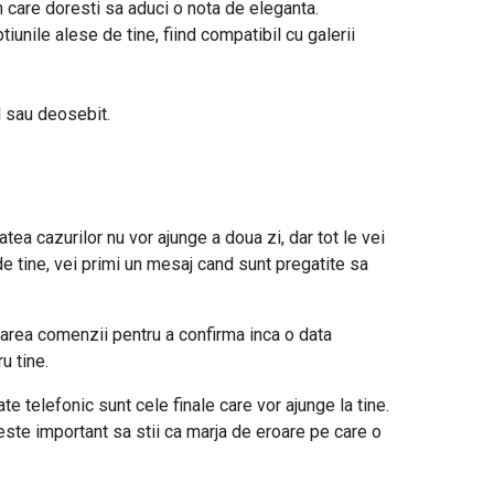
n care doresti sa aduci o nota de eleganta.
iunile alese de tine, fiind compatibil cu galerii
l sau deosebit.
tea cazurilor nu vor ajunge a doua zi, dar tot le vei
de tine, vei primi un mesaj cand sunt pregatite sa
area comenzii pentru a confirma inca o data
u tine.
e telefonic sunt cele finale care vor ajunge la tine.
este important sa stii ca marja de eroare pe care o