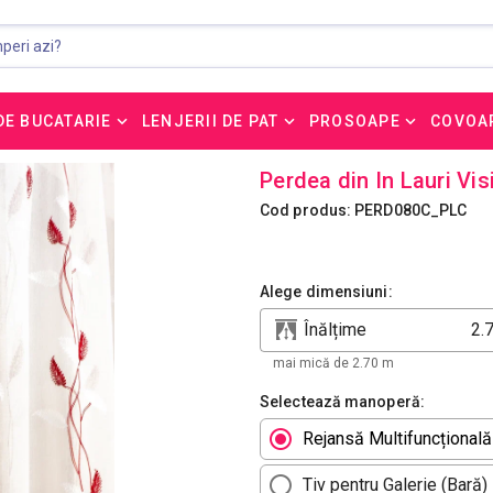
DE BUCATARIE
LENJERII DE PAT
PROSOAPE
COVOA
Perdea din In Lauri Vi
Cod produs: PERD080C_PLC
Alege dimensiuni:
Înălțime
mai mică de 2.70 m
Selectează manoperă:
Rejansă Multifuncțională
Tiv pentru Galerie (Bară)