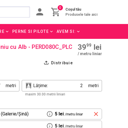
0
Coșul tău
Produsele tale aici
RE
PERNE SI PILOTE
AVEM SI:
39
99
lei
siniu cu Alb - PERD080C_PLC
/ metru liniar
Distribuie
metri
Lățime:
metri
maxim 30.00 metrii liniari
 (Galerie/Șină)
5 lei
/metru liniar
5 lei
/metru liniar