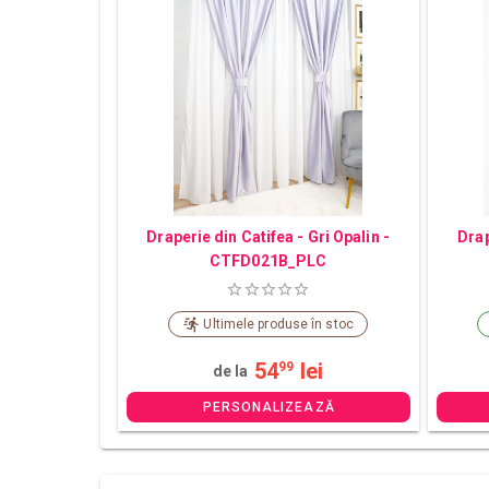
Draperie din Catifea - Gri Opalin -
Drap
CTFD021B_PLC
Ultimele produse în stoc
54
lei
99
de la
PERSONALIZEAZĂ