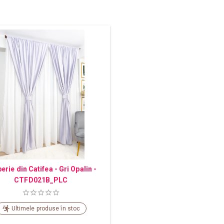
erie din Catifea - Gri Opalin -
CTFD021B_PLC
Ultimele produse în stoc