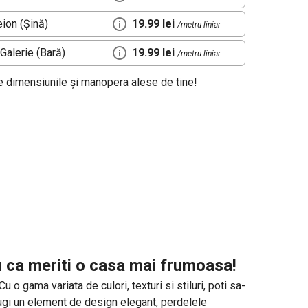
ion (Șină)
19.99 lei
/metru liniar
Galerie (Bară)
19.99 lei
/metru liniar
de dimensiunile și manopera alese de tine!
u ca meriti o casa mai frumoasa!
o gama variata de culori, texturi si stiluri, poti sa-
daugi un element de design elegant, perdelele