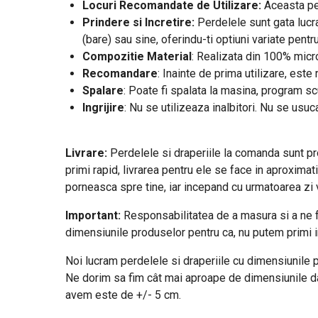
Locuri Recomandate de Utilizare:
Aceasta per
Prindere si Incretire:
Perdelele sunt gata lucra
(bare) sau sine, oferindu-ti optiuni variate pentr
Compozitie Material
: Realizata din 100% micro
Recomandare
: Inainte de prima utilizare, est
Spalare
: Poate fi spalata la masina, program s
Ingrijire
: Nu se utilizeaza inalbitori. Nu se usuc
Livrare:
Perdelele si draperiile la comanda sunt prod
primi rapid, livrarea pentru ele se face in aproximat
porneasca spre tine, iar incepand cu urmatoarea zi vo
Important:
Responsabilitatea de a masura si a ne f
dimensiunile produselor pentru ca, nu putem primi i
Noi lucram perdelele si draperiile cu dimensiunile pe
Ne dorim sa fim cât mai aproape de dimensiunile date
avem este de +/- 5 cm.