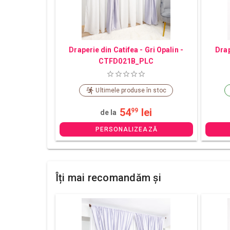
Draperie din Catifea - Gri Opalin -
Drap
CTFD021B_PLC
Ultimele produse în stoc
54
lei
99
de la
PERSONALIZEAZĂ
Îți mai recomandăm și