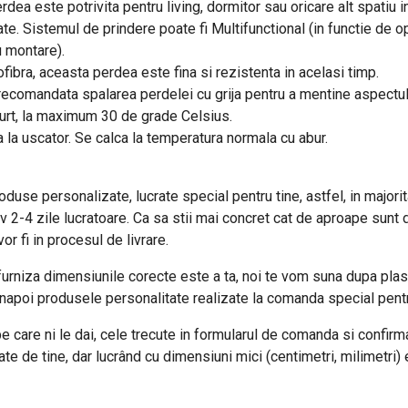
dea este potrivita pentru living, dormitor sau oricare alt spatiu i
te. Sistemul de prindere poate fi Multifunctional (in functie de opt
u montare).
fibra, aceasta perdea este fina si rezistenta in acelasi timp.
e recomandata spalarea perdelei cu grija pentru a mentine aspectu
curt, la maximum 30 de grade Celsius.
a la uscator. Se calca la temperatura normala cu abur.
use personalizate, lucrate special pentru tine, astfel, in majorita
iv 2-4 zile lucratoare. Ca sa stii mai concret cat de aproape sunt 
r fi in procesul de livrare.
urniza dimensiunile corecte este a ta, noi te vom suna dupa plas
napoi produsele personalitate realizate la comanda special pentr
 care ni le dai, cele trecute in formularul de comanda si confirmat
 de tine, dar lucrând cu dimensiuni mici (centimetri, milimetri) 