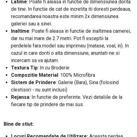
Latime
:
Poate fi aleasa in functie de dimensiunea dorita
de tine. In functie de cat de incretita iti doresti perdeaua,
recomandarea noastra este minim 2x dimensiunea
galeriei sau a sinei.
Inaltime
: Poate fi aleasa in functie de inaltimea camerei,
dar nu mai mare de 2.7 metri. Pot fi exceptii la
perdelele fara model sau imprimeu (matase, voal, in). In
cazul in care doriti o alta dimensiune, anuntati-ne si
incercam sa va ajutam.
Textura Tip
: In cu Broderie
Compozitie Material
: 100% Microfibra
Sistem de Prindere
: Galerie (Bara), Sina (folosind
clestisori - nu sunt inclusi)
Rejansa
: In functie de preferinte. Vezi detaliile de la
fiecare tip de prindere de mai sus.
Bine de stiut:
Locuri Recomandate de Utilizare:
Aceasta perdea