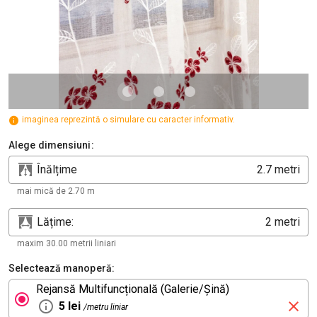
imaginea reprezintă o simulare cu caracter informativ.
Alege dimensiuni:
Înălțime
metri
mai mică de 2.70 m
Lățime:
metri
maxim 30.00 metrii liniari
Selectează manoperă:
Rejansă Multifuncțională (Galerie/Șină)
5 lei
/metru liniar