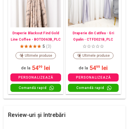
Draperie din Catifea - Gri
Draperie Blackout Find Gold
Opalin - CTFD021B_PLC
Line Coffee - BOTD063B_PLC
5
(3)
Ultimele produse
Ultimele produse
54
lei
54
lei
99
99
de la
de la
PERSONALIZEAZĂ
PERSONALIZEAZĂ
Comandă rapid
Comandă rapid
Review-uri și întrebări