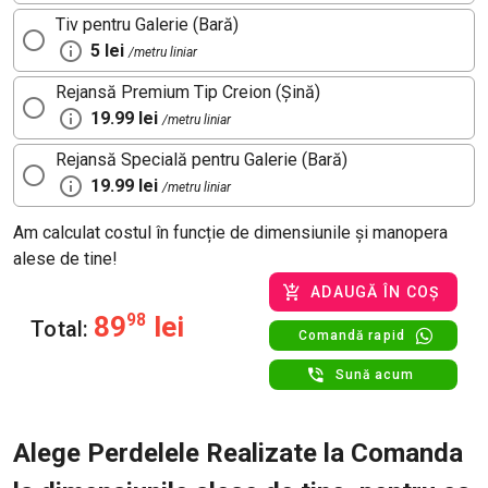
Tiv pentru Galerie (Bară)
5 lei
/metru liniar
Rejansă Premium Tip Creion (Șină)
19.99 lei
/metru liniar
Rejansă Specială pentru Galerie (Bară)
19.99 lei
/metru liniar
Am calculat costul în funcție de dimensiunile și manopera
alese de tine!
ADAUGĂ ÎN COȘ
89
98
lei
Total:
Comandă rapid
Sună acum
Alege Perdelele Realizate la Comanda