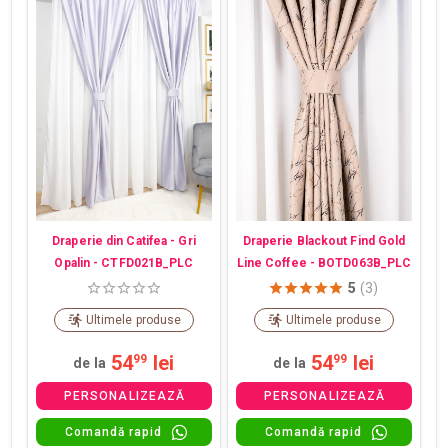
Draperie din Catifea - Gri
Draperie Blackout Find Gold
Opalin - CTFD021B_PLC
Line Coffee - BOTD063B_PLC
5
(3)
Ultimele produse
Ultimele produse
54
lei
54
lei
99
99
de la
de la
PERSONALIZEAZĂ
PERSONALIZEAZĂ
Comandă rapid
Comandă rapid