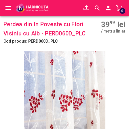
0
39
99
lei
Perdea din In Poveste cu Flori
/ metru liniar
Visiniu cu Alb - PERD060D_PLC
Cod produs: PERD060D_PLC