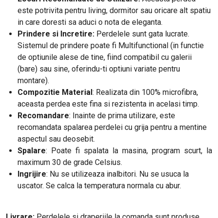
este potrivita pentru living, dormitor sau oricare alt spatiu
in care doresti sa aduci o nota de eleganta.
Prindere si Incretire:
Perdelele sunt gata lucrate.
Sistemul de prindere poate fi Multifunctional (in functie
de optiunile alese de tine, fiind compatibil cu galerii
(bare) sau sine, oferindu-ti optiuni variate pentru
montare).
Compozitie Material
: Realizata din 100% microfibra,
aceasta perdea este fina si rezistenta in acelasi timp.
Recomandare
: Inainte de prima utilizare, este
recomandata spalarea perdelei cu grija pentru a mentine
aspectul sau deosebit.
Spalare
: Poate fi spalata la masina, program scurt, la
maximum 30 de grade Celsius.
Ingrijire
: Nu se utilizeaza inalbitori. Nu se usuca la
uscator. Se calca la temperatura normala cu abur.
Livrare:
Perdelele si draperiile la comanda sunt produse