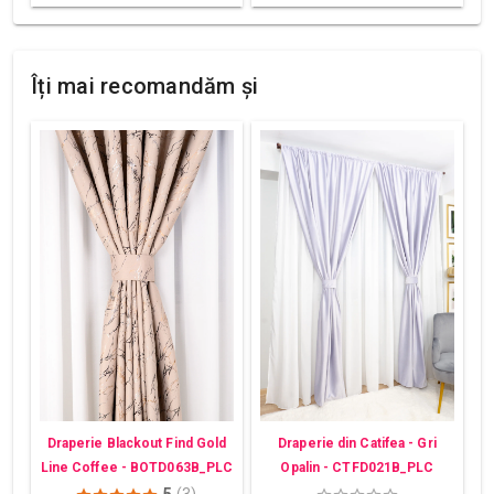
Îți mai recomandăm și
Draperie din Catifea - Gri
Draperie Blackout Find Gold
Opalin - CTFD021B_PLC
Line Coffee - BOTD063B_PLC