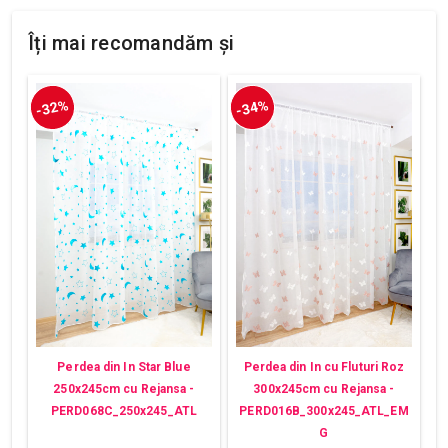
Îți mai recomandăm și
-32%
-34%
Perdea din In Star Blue
Perdea din In cu Fluturi Roz
250x245cm cu Rejansa -
300x245cm cu Rejansa -
PERD068C_250x245_ATL
PERD016B_300x245_ATL_EM
G