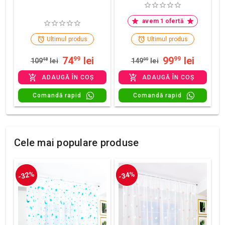
avem 1 ofertă
Ultimul produs
Ultimul produs
74
lei
99
lei
99
99
109
48
lei
149
99
lei
ADAUGĂ ÎN COȘ
ADAUGĂ ÎN COȘ
Comandă rapid
Comandă rapid
Cele mai populare produse
-32%
-34%