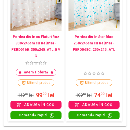
Perdea din In cu Fluturi Roz
Perdea din In Star Blue
300x245cm cu Rejansa -
250x245cm cu Rejansa -
PERD016B_300x245_ATL_EM
PERD068C_250x245_ATL
G
avem 1 ofertă
Ultimul produs
Ultimul produs
99
lei
74
lei
99
99
149
99
lei
109
48
lei
ADAUGĂ ÎN COȘ
ADAUGĂ ÎN COȘ
Comandă rapid
Comandă rapid