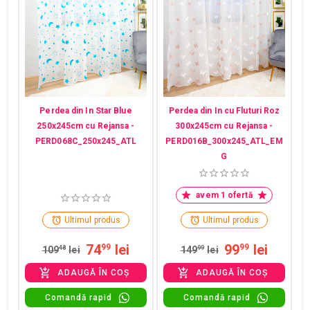
Perdea din In Star Blue
Perdea din In cu Fluturi Roz
250x245cm cu Rejansa -
300x245cm cu Rejansa -
PERD068C_250x245_ATL
PERD016B_300x245_ATL_EM
G
avem 1 ofertă
Ultimul produs
Ultimul produs
74
lei
99
lei
99
99
109
48
lei
149
99
lei
ADAUGĂ ÎN COȘ
ADAUGĂ ÎN COȘ
Comandă rapid
Comandă rapid