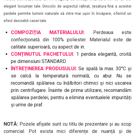
elegant locuinței tale. Dincolo de aspectul rafinat, țesătura fină a acestei
perdele permite luminii naturale să intre mai ușor în încăpere, oferind un
efect deosebit casei tale.
COMPOZIȚIA MATERIALULUI:
Perdeaua este
confecționată din 100% poliester. Materialul este
de
calitate superioară, cu aspect de in.
CONȚINUTUL PACHETULUI:
1 perdea elegantă, croită
pe dimensiuni STANDARD
ÎNTREȚINEREA PRODUSULUI:
Se spală la max. 30°C și
se calcă la temperatură normală, cu abur. Nu se
recomandă spălarea cu înălbitori chimici și nici uscarea
prin centrifugare. Înainte de prima utilizare, recomandăm
spălarea perdelei, pentru a elimina eventualele impurități
și urme de praf.
NOTĂ:
Pozele afișate sunt cu titlu de prezentare și au scop
comercial. Pot exista mici diferențe de nuanță și de