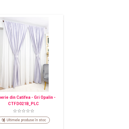
erie din Catifea - Gri Opalin -
CTFD021B_PLC
Ultimele produse în stoc