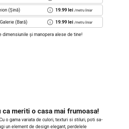
ion (Șină)
19.99 lei
/metru liniar
Galerie (Bară)
19.99 lei
/metru liniar
de dimensiunile și manopera alese de tine!
u ca meriti o casa mai frumoasa!
o gama variata de culori, texturi si stiluri, poti sa-
daugi un element de design elegant, perdelele