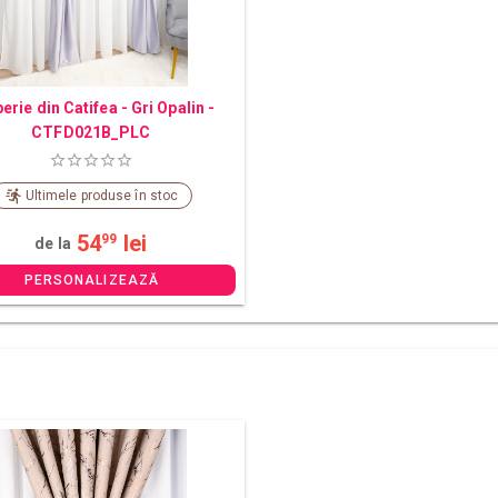
erie din Catifea - Gri Opalin -
CTFD021B_PLC
Ultimele produse în stoc
54
lei
99
de la
PERSONALIZEAZĂ