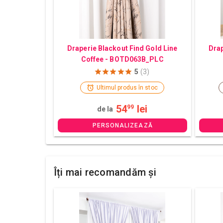
Draperie Blackout Find Gold Line
Drap
Coffee - BOTD063B_PLC
5
(3)
Ultimul produs în stoc
54
lei
99
de la
PERSONALIZEAZĂ
Îți mai recomandăm și