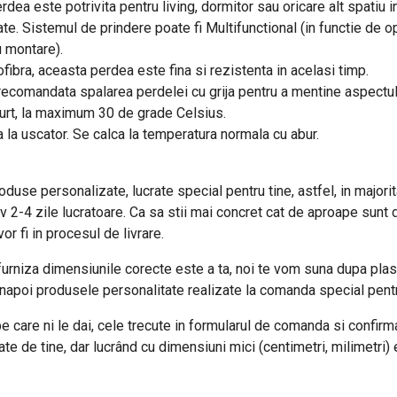
dea este potrivita pentru living, dormitor sau oricare alt spatiu i
te. Sistemul de prindere poate fi Multifunctional (in functie de opt
u montare).
fibra, aceasta perdea este fina si rezistenta in acelasi timp.
e recomandata spalarea perdelei cu grija pentru a mentine aspectu
curt, la maximum 30 de grade Celsius.
a la uscator. Se calca la temperatura normala cu abur.
use personalizate, lucrate special pentru tine, astfel, in majorita
iv 2-4 zile lucratoare. Ca sa stii mai concret cat de aproape sunt 
r fi in procesul de livrare.
urniza dimensiunile corecte este a ta, noi te vom suna dupa plas
napoi produsele personalitate realizate la comanda special pentr
 care ni le dai, cele trecute in formularul de comanda si confirmat
 de tine, dar lucrând cu dimensiuni mici (centimetri, milimetri) 