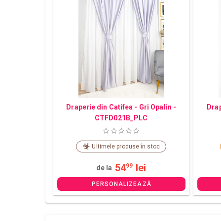
Draperie din Catifea - Gri Opalin -
Drap
CTFD021B_PLC
Ultimele produse în stoc
54
lei
99
de la
PERSONALIZEAZĂ