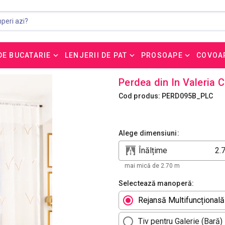
DE BUCATARIE
LENJERII DE PAT
PROSOAPE
COVOA
Perdea din In Valeria
Cod produs: PERD095B_PLC
Alege dimensiuni:
Înălțime
mai mică de 2.70 m
Selectează manoperă:
Rejansă Multifuncțională
Tiv pentru Galerie (Bară)