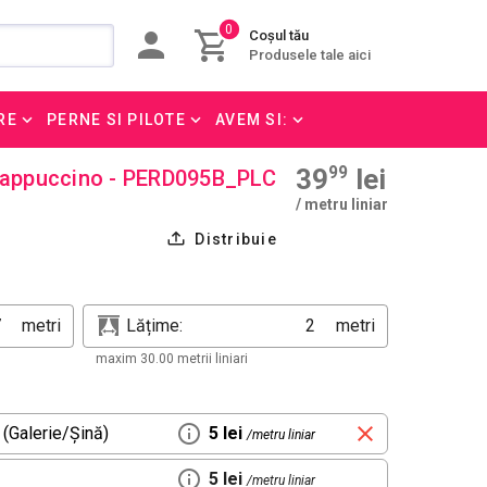
0
Coșul tău
Produsele tale aici
RE
PERNE SI PILOTE
AVEM SI:
39
99
lei
 Cappuccino - PERD095B_PLC
/ metru liniar
Distribuie
metri
Lățime:
metri
maxim 30.00 metrii liniari
 (Galerie/Șină)
5 lei
/metru liniar
5 lei
/metru liniar