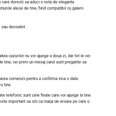
n care doresti sa aduci o nota de eleganta.
iunile alese de tine, fiind compatibil cu galerii
l sau deosebit.
tea cazurilor nu vor ajunge a doua zi, dar tot le vei
de tine, vei primi un mesaj cand sunt pregatite sa
area comenzii pentru a confirma inca o data
u tine.
e telefonic sunt cele finale care vor ajunge la tine.
este important sa stii ca marja de eroare pe care o