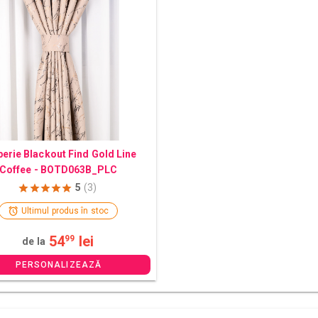
erie Blackout Find Gold Line
Coffee - BOTD063B_PLC
5
(3)
Ultimul produs în stoc
54
lei
99
de la
PERSONALIZEAZĂ