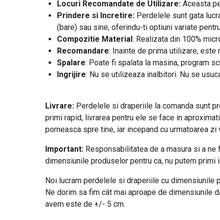
Locuri Recomandate de Utilizare:
Aceasta per
Prindere si Incretire:
Perdelele sunt gata lucra
(bare) sau sine, oferindu-ti optiuni variate pentr
Compozitie Material
: Realizata din 100% micro
Recomandare
: Inainte de prima utilizare, est
Spalare
: Poate fi spalata la masina, program s
Ingrijire
: Nu se utilizeaza inalbitori. Nu se usuc
Livrare:
Perdelele si draperiile la comanda sunt prod
primi rapid, livrarea pentru ele se face in aproximat
porneasca spre tine, iar incepand cu urmatoarea zi vo
Important:
Responsabilitatea de a masura si a ne f
dimensiunile produselor pentru ca, nu putem primi i
Noi lucram perdelele si draperiile cu dimensiunile pe
Ne dorim sa fim cât mai aproape de dimensiunile date
avem este de +/- 5 cm.