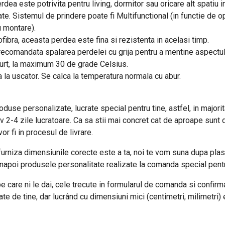
dea este potrivita pentru living, dormitor sau oricare alt spatiu i
te. Sistemul de prindere poate fi Multifunctional (in functie de opt
u montare).
fibra, aceasta perdea este fina si rezistenta in acelasi timp.
e recomandata spalarea perdelei cu grija pentru a mentine aspectu
curt, la maximum 30 de grade Celsius.
a la uscator. Se calca la temperatura normala cu abur.
use personalizate, lucrate special pentru tine, astfel, in majorita
iv 2-4 zile lucratoare. Ca sa stii mai concret cat de aproape sunt 
r fi in procesul de livrare.
urniza dimensiunile corecte este a ta, noi te vom suna dupa plas
napoi produsele personalitate realizate la comanda special pentr
 care ni le dai, cele trecute in formularul de comanda si confirmat
 de tine, dar lucrând cu dimensiuni mici (centimetri, milimetri) 