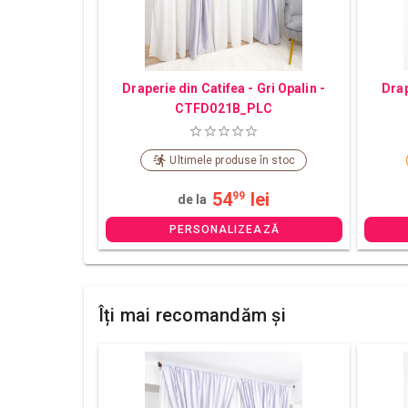
Draperie din Catifea - Gri Opalin -
Drap
CTFD021B_PLC
Ultimele produse în stoc
54
lei
99
de la
PERSONALIZEAZĂ
Îți mai recomandăm și