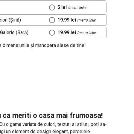
5 lei
/metru liniar
ion (Șină)
19.99 lei
/metru liniar
Galerie (Bară)
19.99 lei
/metru liniar
de dimensiunile și manopera alese de tine!
u ca meriti o casa mai frumoasa!
o gama variata de culori, texturi si stiluri, poti sa-
daugi un element de design elegant, perdelele