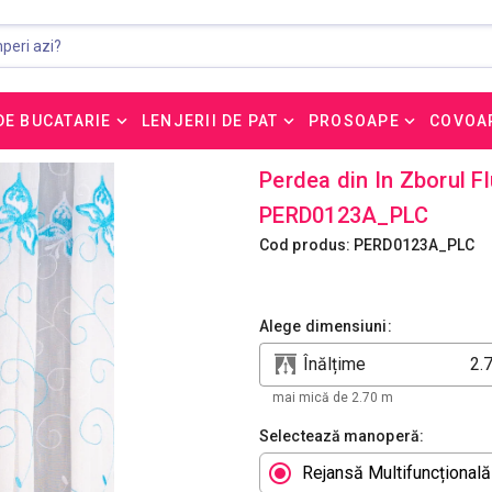
DE BUCATARIE
LENJERII DE PAT
PROSOAPE
COVOA
Perdea din In Zborul Fl
PERD0123A_PLC
Cod produs: PERD0123A_PLC
Alege dimensiuni:
Înălțime
mai mică de 2.70 m
Selectează manoperă:
Rejansă Multifuncțională