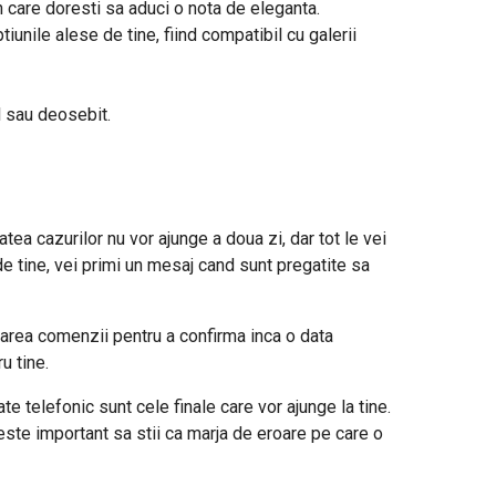
n care doresti sa aduci o nota de eleganta.
iunile alese de tine, fiind compatibil cu galerii
l sau deosebit.
tea cazurilor nu vor ajunge a doua zi, dar tot le vei
de tine, vei primi un mesaj cand sunt pregatite sa
area comenzii pentru a confirma inca o data
u tine.
e telefonic sunt cele finale care vor ajunge la tine.
este important sa stii ca marja de eroare pe care o