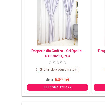
Draperie din Catifea - Gri Opalin -
Drap
CTFD021B_PLC
Ultimele produse în stoc
54
lei
99
de la
PERSONALIZEAZĂ