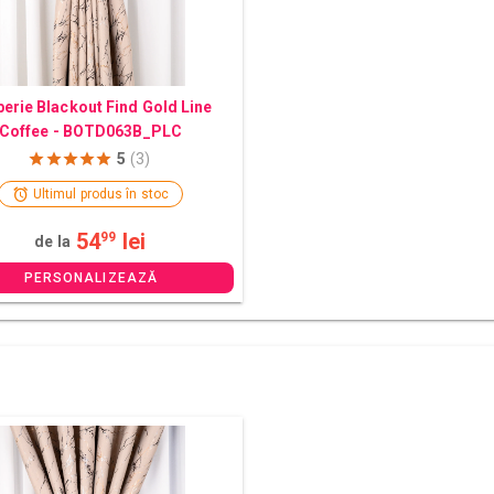
erie Blackout Find Gold Line
Coffee - BOTD063B_PLC
5
(3)
Ultimul produs în stoc
54
lei
99
de la
PERSONALIZEAZĂ