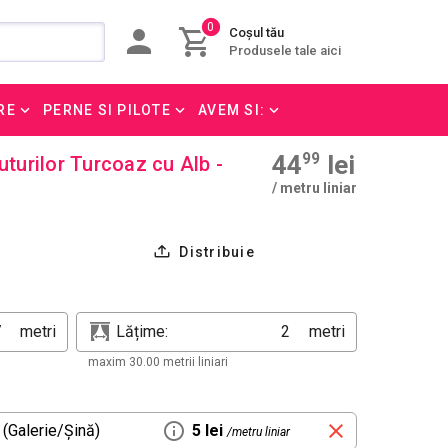
0
Coșul tău
Produsele tale aici
RE
PERNE SI PILOTE
AVEM SI:
44
99
lei
uturilor Turcoaz cu Alb -
/ metru liniar
Distribuie
metri
Lățime:
metri
maxim 30.00 metrii liniari
 (Galerie/Șină)
5 lei
/metru liniar