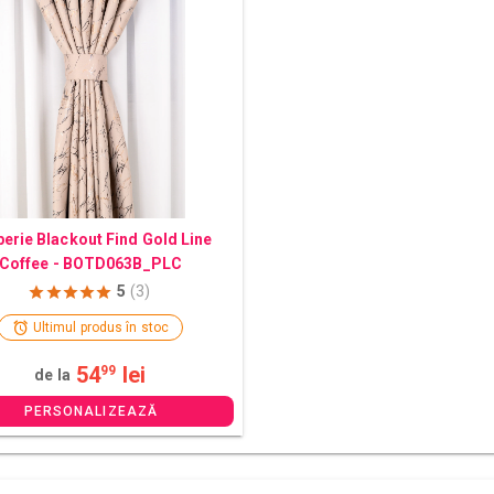
erie Blackout Find Gold Line
Coffee - BOTD063B_PLC
5
(3)
Ultimul produs în stoc
54
lei
99
de la
PERSONALIZEAZĂ