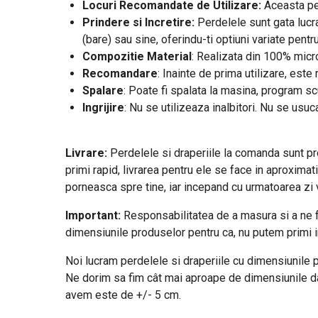
Locuri Recomandate de Utilizare:
Aceasta per
Prindere si Incretire:
Perdelele sunt gata lucra
(bare) sau sine, oferindu-ti optiuni variate pentr
Compozitie Material
: Realizata din 100% micro
Recomandare
: Inainte de prima utilizare, est
Spalare
: Poate fi spalata la masina, program s
Ingrijire
: Nu se utilizeaza inalbitori. Nu se usuc
Livrare:
Perdelele si draperiile la comanda sunt prod
primi rapid, livrarea pentru ele se face in aproximat
porneasca spre tine, iar incepand cu urmatoarea zi vo
Important:
Responsabilitatea de a masura si a ne f
dimensiunile produselor pentru ca, nu putem primi i
Noi lucram perdelele si draperiile cu dimensiunile pe
Ne dorim sa fim cât mai aproape de dimensiunile date
avem este de +/- 5 cm.