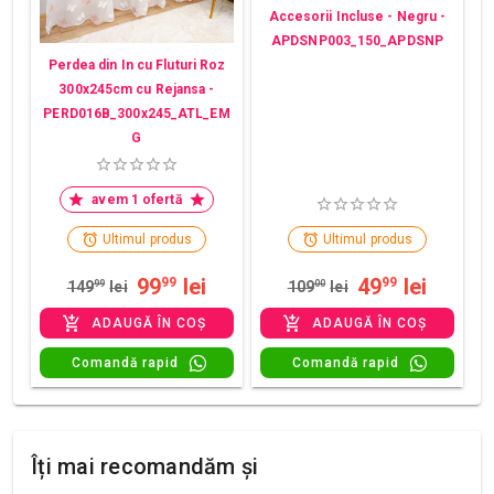
Accesorii Incluse - Negru -
APDSNP003_150_APDSNP
Perdea din In cu Fluturi Roz
300x245cm cu Rejansa -
PERD016B_300x245_ATL_EM
G
avem 1 ofertă
Ultimul produs
Ultimul produs
99
lei
49
lei
99
99
149
99
lei
109
00
lei
ADAUGĂ ÎN COȘ
ADAUGĂ ÎN COȘ
Comandă rapid
Comandă rapid
Îți mai recomandăm și