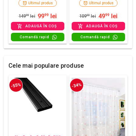
Ultimul produs
Ultimul produs
99
lei
49
lei
99
99
149
99
lei
109
00
lei
ADAUGĂ ÎN COȘ
ADAUGĂ ÎN COȘ
Comandă rapid
Comandă rapid
Cele mai populare produse
-55%
-34%