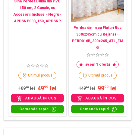
Sina Perdea Dubla din PVC
150 cm, 2 Canale, cu
Accesorii Incluse - Negru -
APDSNP003_150_APDSNP
Perdea din In cu Fluturi Roz
300x245cm cu Rejansa -
PERD016B_300x245_ATL_EM
G
avem 1 ofertă
Ultimul produs
Ultimul produs
49
lei
99
lei
99
99
109
00
lei
149
99
lei
ADAUGĂ ÎN COȘ
ADAUGĂ ÎN COȘ
Comandă rapid
Comandă rapid