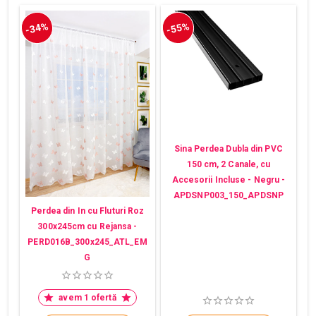
-34%
-55%
Sina Perdea Dubla din PVC
150 cm, 2 Canale, cu
Accesorii Incluse - Negru -
APDSNP003_150_APDSNP
Perdea din In cu Fluturi Roz
300x245cm cu Rejansa -
PERD016B_300x245_ATL_EM
G
avem 1 ofertă