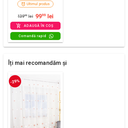
Ultimul produs
99
lei
99
139
99
lei
ADAUGĂ ÎN COȘ
Comandă rapid
Îți mai recomandăm și
-29%