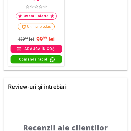
avem 1 ofertă
Ultimul produs
99
lei
99
139
99
lei
ADAUGĂ ÎN COȘ
Comandă rapid
Review-uri și întrebări
Recenzii ale clienților