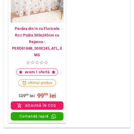
Perdea din In cu Floricele
Roz Pudra 300x245cm cu
Rejansa -
PERD0104B_300X245_ATL_E
MG
avem 1 ofertă
Ultimul produs
99
lei
99
139
99
lei
ADAUGĂ ÎN COȘ
Comandă rapid