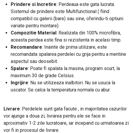
Prindere si Incretire
: Perdeaua este gata lucrata.
Sistemul de prindere este Multifunctional ( fiind
compatibil cu galerii (bare) sau sine, oferindu-ti optiuni
variate pentru montare).
Compozitie Material
: Realizata din 100% microfibra,
aceasta perdea este fina si rezistenta in acelasi timp.
Recomandare
: Inainte de prima utilizare, este
recomandata spalarea perdelei cu grija pentru a mentine
aspectul sau deosebit.
Spalare
: Poate fi spalata la masina, program scurt, la
maximum 30 de grade Celsius.
Ingrijire
: Nu se utilizeaza inalbitori. Nu se usuca la
uscator. Se calca la temperatura normala cu abur.
Livrare
: Perdelele sunt gata facute , in majoritatea cazurilor
vor ajunge a doua zi, livrarea pentru ele se face in
aproximativ 1-2 zile lucratoare, iar incepand cu urmatoarea zi
vor fi in procesul de livrare.