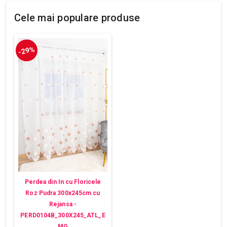
Cele mai populare produse
-29%
Perdea din In cu Floricele
Roz Pudra 300x245cm cu
Rejansa -
PERD0104B_300X245_ATL_E
MG