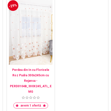
-29%
Perdea din In cu Floricele
Roz Pudra 300x245cm cu
Rejansa -
PERD0104B_300X245_ATL_E
MG
avem 1 ofertă