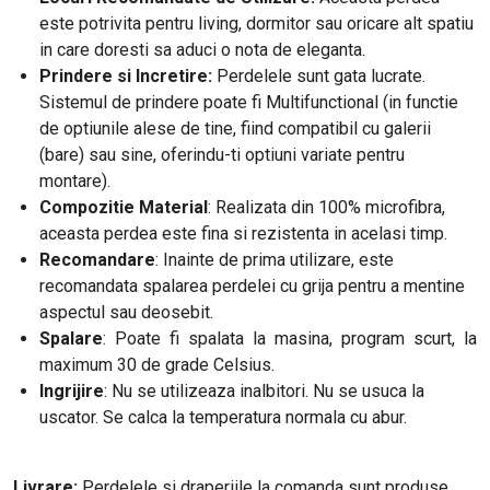
este potrivita pentru living, dormitor sau oricare alt spatiu
in care doresti sa aduci o nota de eleganta.
Prindere si Incretire:
Perdelele sunt gata lucrate.
Sistemul de prindere poate fi Multifunctional (in functie
de optiunile alese de tine, fiind compatibil cu galerii
(bare) sau sine, oferindu-ti optiuni variate pentru
montare).
Compozitie Material
: Realizata din 100% microfibra,
aceasta perdea este fina si rezistenta in acelasi timp.
Recomandare
: Inainte de prima utilizare, este
recomandata spalarea perdelei cu grija pentru a mentine
aspectul sau deosebit.
Spalare
: Poate fi spalata la masina, program scurt, la
maximum 30 de grade Celsius.
Ingrijire
: Nu se utilizeaza inalbitori. Nu se usuca la
uscator. Se calca la temperatura normala cu abur.
Livrare:
Perdelele si draperiile la comanda sunt produse