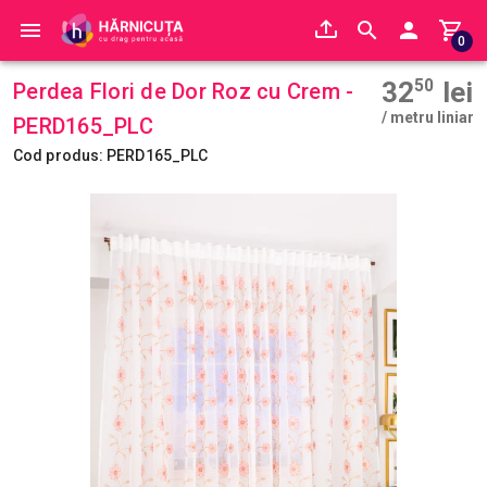
0
32
50
lei
Perdea Flori de Dor Roz cu Crem -
/ metru liniar
PERD165_PLC
Cod produs: PERD165_PLC