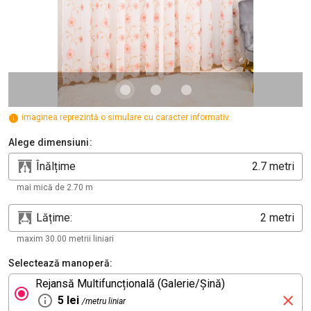
imaginea reprezintă o simulare cu caracter informativ.
Alege dimensiuni:
Înălțime
metri
mai mică de 2.70 m
Lățime:
metri
maxim 30.00 metrii liniari
Selectează manoperă:
Rejansă Multifuncțională (Galerie/Șină)
5 lei
/metru liniar