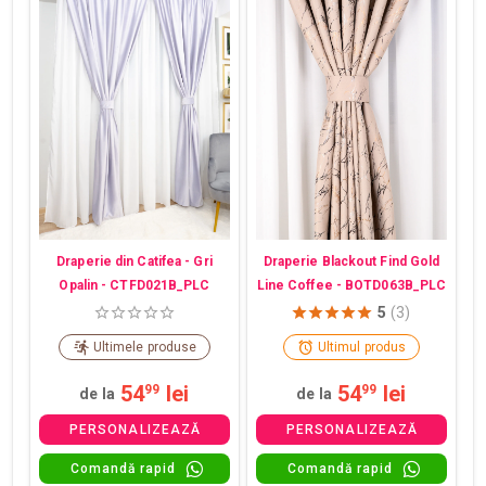
Draperie din Catifea - Gri
Draperie Blackout Find Gold
Opalin - CTFD021B_PLC
Line Coffee - BOTD063B_PLC
5
(3)
Ultimele produse
Ultimul produs
54
lei
54
lei
99
99
de la
de la
PERSONALIZEAZĂ
PERSONALIZEAZĂ
Comandă rapid
Comandă rapid