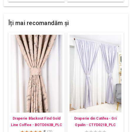
Îți mai recomandăm și
Draperie din Catifea - Gri
Draperie Blackout Find Gold
Opalin - CTFD021B_PLC
Line Coffee - BOTD063B_PLC