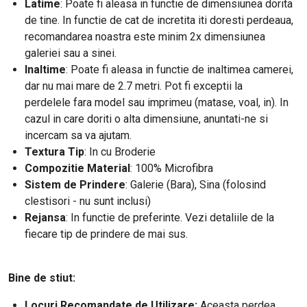
Latime
:
Poate fi aleasa in functie de dimensiunea dorita
de tine. In functie de cat de incretita iti doresti perdeaua,
recomandarea noastra este minim 2x dimensiunea
galeriei sau a sinei.
Inaltime
: Poate fi aleasa in functie de inaltimea camerei,
dar nu mai mare de 2.7 metri. Pot fi exceptii la
perdelele fara model sau imprimeu (matase, voal, in). In
cazul in care doriti o alta dimensiune, anuntati-ne si
incercam sa va ajutam.
Textura Tip
: In cu Broderie
Compozitie Material
: 100% Microfibra
Sistem de Prindere
: Galerie (Bara), Sina (folosind
clestisori - nu sunt inclusi)
Rejansa
: In functie de preferinte. Vezi detaliile de la
fiecare tip de prindere de mai sus.
Bine de stiut:
Locuri Recomandate de Utilizare:
Aceasta perdea