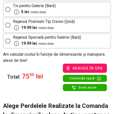
Tiv pentru Galerie (Bară)
5 lei
/metru liniar
Rejansă Premium Tip Creion (Șină)
19.99 lei
/metru liniar
Rejansă Specială pentru Galerie (Bară)
19.99 lei
/metru liniar
Am calculat costul în funcție de dimensiunile și manopera
alese de tine!
ADAUGĂ ÎN COȘ
75
00
lei
Total:
Comandă rapid
Sună acum
Alege Perdelele Realizate la Comanda