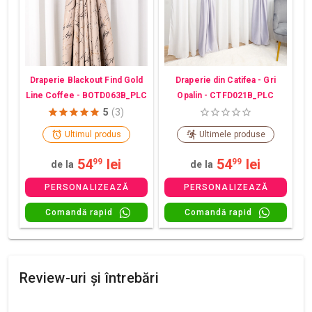
Draperie din Catifea - Gri
Draperie Blackout Find Gold
Opalin - CTFD021B_PLC
Line Coffee - BOTD063B_PLC
5
(3)
Ultimul produs
Ultimele produse
54
lei
54
lei
99
99
de la
de la
PERSONALIZEAZĂ
PERSONALIZEAZĂ
Comandă rapid
Comandă rapid
Review-uri și întrebări