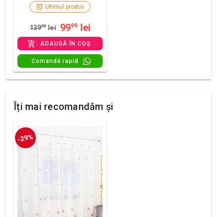
Ultimul produs
99
lei
99
139
99
lei
ADAUGĂ ÎN COȘ
Comandă rapid
Îți mai recomandăm și
-29%