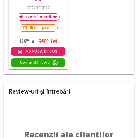
avem 1 ofertă
Ultimul produs
99
lei
99
139
99
lei
ADAUGĂ ÎN COȘ
Comandă rapid
Review-uri și întrebări
Recenzii ale clienților