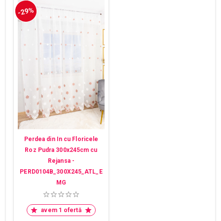
-29%
Perdea din In cu Floricele
Roz Pudra 300x245cm cu
Rejansa -
PERD0104B_300X245_ATL_E
MG
avem 1 ofertă