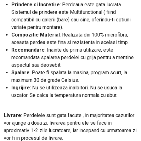
Prindere si Incretire
: Perdeaua este gata lucrata.
Sistemul de prindere este Multifunctional ( fiind
compatibil cu galerii (bare) sau sine, oferindu-ti optiuni
variate pentru montare).
Compozitie Material
: Realizata din 100% microfibra,
aceasta perdea este fina si rezistenta in acelasi timp.
Recomandare
: Inainte de prima utilizare, este
recomandata spalarea perdelei cu grija pentru a mentine
aspectul sau deosebit.
Spalare
: Poate fi spalata la masina, program scurt, la
maximum 30 de grade Celsius.
Ingrijire
: Nu se utilizeaza inalbitori. Nu se usuca la
uscator. Se calca la temperatura normala cu abur.
Livrare
: Perdelele sunt gata facute , in majoritatea cazurilor
vor ajunge a doua zi, livrarea pentru ele se face in
aproximativ 1-2 zile lucratoare, iar incepand cu urmatoarea zi
vor fi in procesul de livrare.