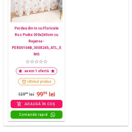
Perdea din In cu Floricele
Roz Pudra 300x245cm cu
Rejansa -
PERD0104B_300X245_ATL_E
MG
avem 1 ofertă
Ultimul produs
99
lei
99
139
99
lei
ADAUGĂ ÎN COȘ
Comandă rapid