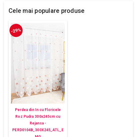
Cele mai populare produse
-29%
Perdea din In cu Floricele
Roz Pudra 300x245cm cu
Rejansa -
PERD0104B_300X245_ATL_E
MG