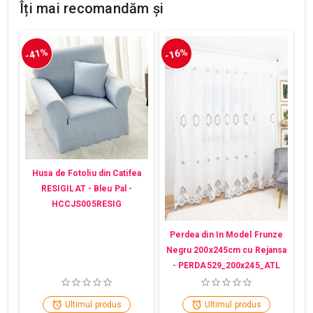
Îți mai recomandăm și
-41%
-16%
Husa de Fotoliu din Catifea
RESIGILAT - Bleu Pal -
HCCJS005RESIG
Perdea din In Model Frunze
Negru 200x245cm cu Rejansa
- PERDA529_200x245_ATL
Ultimul produs
Ultimul produs