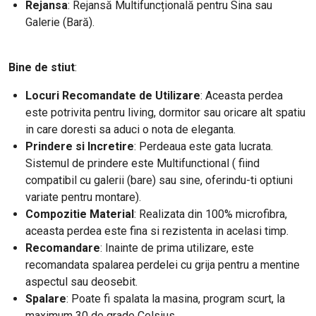
Rejansa
: Rejansă Multifuncțională pentru Sina sau
Galerie (Bară).
Bine de stiut
:
Locuri Recomandate de Utilizare
: Aceasta perdea
este potrivita pentru living, dormitor sau oricare alt spatiu
in care doresti sa aduci o nota de eleganta.
Prindere si Incretire
: Perdeaua este gata lucrata.
Sistemul de prindere este Multifunctional ( fiind
compatibil cu galerii (bare) sau sine, oferindu-ti optiuni
variate pentru montare).
Compozitie Material
: Realizata din 100% microfibra,
aceasta perdea este fina si rezistenta in acelasi timp.
Recomandare
: Inainte de prima utilizare, este
recomandata spalarea perdelei cu grija pentru a mentine
aspectul sau deosebit.
Spalare
: Poate fi spalata la masina, program scurt, la
maximum 30 de grade Celsius.