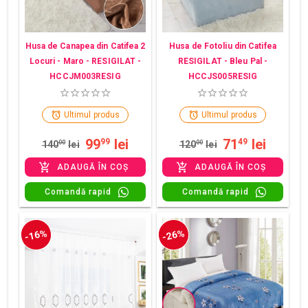
Husa de Canapea din Catifea 2
Husa de Fotoliu din Catifea
Locuri - Maro - RESIGILAT -
RESIGILAT - Bleu Pal -
HCCJM003RESIG
HCCJS005RESIG
Ultimul produs
Ultimul produs
99
lei
71
lei
99
49
140
00
lei
120
00
lei
ADAUGĂ ÎN COȘ
ADAUGĂ ÎN COȘ
Comandă rapid
Comandă rapid
-16%
-26%