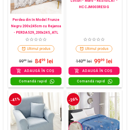
Locuri - Maro - RESIGILAT -
HCCJM003RESIG
Perdea din In Model Frunze
Negru 200x245cm cu Rejansa
- PERDA529_200x245_ATL
Ultimul produs
Ultimul produs
84
lei
99
lei
99
99
99
99
lei
140
00
lei
ADAUGĂ ÎN COȘ
ADAUGĂ ÎN COȘ
Comandă rapid
Comandă rapid
-41%
-26%