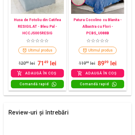
Husa de Fotoliu din Catifea
Patura Cocolino cu Blanita -
RESIGILAT - Bleu Pal -
Albastra cu Flori -
HCCJS005RESIG
PCBS_U088B
Ultimul produs
Ultimul produs
71
lei
89
lei
49
99
120
00
lei
119
99
lei
ADAUGĂ ÎN COȘ
ADAUGĂ ÎN COȘ
Comandă rapid
Comandă rapid
Review-uri și întrebări