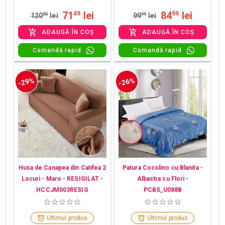
71
lei
84
lei
49
99
120
00
lei
99
99
lei
ADAUGĂ ÎN COȘ
ADAUGĂ ÎN COȘ
Comandă rapid
Comandă rapid
-29%
-26%
Husa de Canapea din Catifea 2
Patura Cocolino cu Blanita -
Locuri - Maro - RESIGILAT -
Albastra cu Flori -
HCCJM003RESIG
PCBS_U088B
Ultimul produs
Ultimul produs