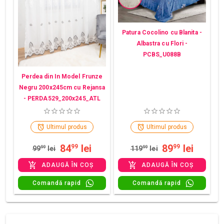
Patura Cocolino cu Blanita -
Albastra cu Flori -
PCBS_U088B
Perdea din In Model Frunze
Negru 200x245cm cu Rejansa
- PERDA529_200x245_ATL
Ultimul produs
Ultimul produs
84
lei
89
lei
99
99
99
99
lei
119
99
lei
ADAUGĂ ÎN COȘ
ADAUGĂ ÎN COȘ
Comandă rapid
Comandă rapid