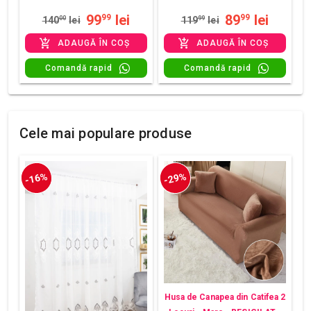
99
lei
89
lei
99
99
140
00
lei
119
99
lei
ADAUGĂ ÎN COȘ
ADAUGĂ ÎN COȘ
Comandă rapid
Comandă rapid
Cele mai populare produse
-16%
-29%
Husa de Canapea din Catifea 2