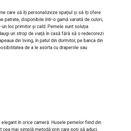
e care să îți personalizeze spațiul și să îți ofere
e patrate, disponibile într-o gamă variată de culori,
-un loc primitor și cald. Pernele sunt soluția
daugi un strop de viață în casă fără să o redecorezi
eaua din living, în patul din dormitor, pe banca din
osibilitatea de a le asorta cu draperiile sau
 elegant în orice cameră. Husele pernelor fiind din
unt cea mai simplă metodă prin care poți să aduci