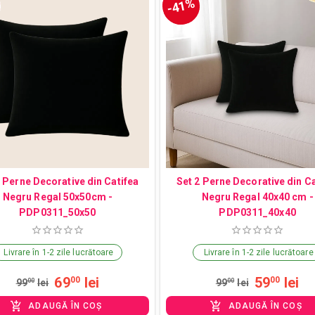
-41%
2 Perne Decorative din Catifea
Set 2 Perne Decorative din Ca
Negru Regal 50x50cm -
Negru Regal 40x40 cm -
PDP0311_50x50
PDP0311_40x40
Livrare în 1-2 zile lucrătoare
Livrare în 1-2 zile lucrătoare
69
lei
59
lei
00
00
99
00
lei
99
00
lei
ADAUGĂ ÎN COȘ
ADAUGĂ ÎN COȘ