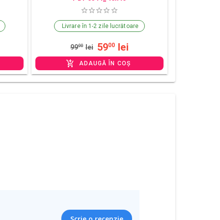
Livrare în 1-2 zile lucrătoare
59
lei
00
99
00
lei
ADAUGĂ ÎN COȘ
Scrie o recenzie