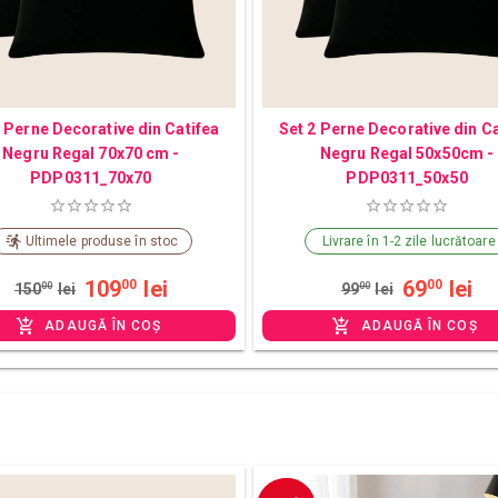
2 Perne Decorative din Catifea
Set 2 Perne Decorative din Ca
Negru Regal 70x70 cm -
Negru Regal 50x50cm -
PDP0311_70x70
PDP0311_50x50
Ultimele produse în stoc
Livrare în 1-2 zile lucrătoare
109
lei
69
lei
00
00
150
00
lei
99
00
lei
ADAUGĂ ÎN COȘ
ADAUGĂ ÎN COȘ