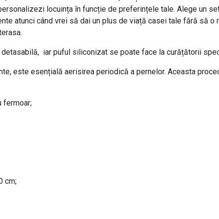
ți personalizezi locuința în funcție de preferințele tale. Alege un 
lente atunci când vrei să dai un plus de viață casei tale fără să 
 terasa.
tasabilă, iar puful siliconizat se poate face la curățătorii specia
ente, este esențială aerisirea periodică a pernelor. Aceasta proce
u fermoar;
0 cm;