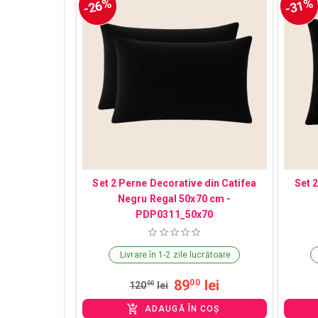
-26%
-31%
Set 2 Perne Decorative din Catifea
Set 
Negru Regal 50x70 cm -
PDP0311_50x70
Livrare în 1-2 zile lucrătoare
89
lei
00
120
00
lei
ADAUGĂ ÎN COȘ