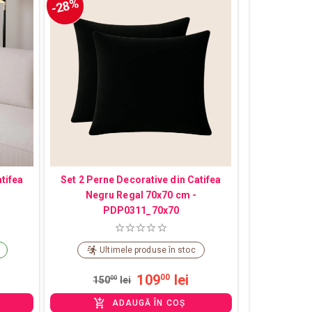
-28%
tifea
Set 2 Perne Decorative din Catifea
Negru Regal 70x70 cm -
PDP0311_70x70
Ultimele produse în stoc
109
lei
00
150
00
lei
ADAUGĂ ÎN COȘ