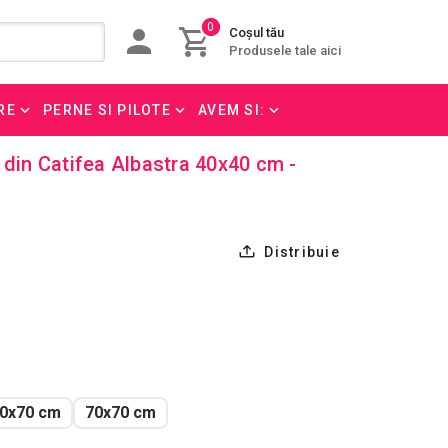
0
Coșul tău
Produsele tale aici
RE
PERNE SI PILOTE
AVEM SI:
 din Catifea Albastra 40x40 cm -
Distribuie
0x70 cm
70x70 cm