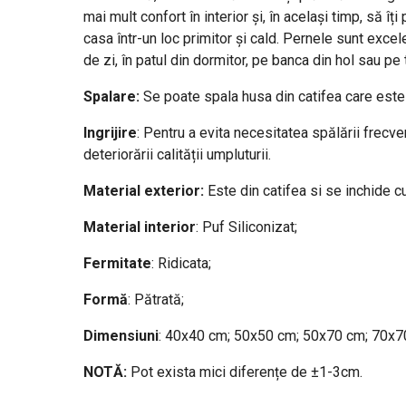
mai mult confort în interior și, în același timp, să î
casa într-un loc primitor și cald. Pernele sunt exce
de zi, în patul din dormitor, pe banca din hol sau pe
Spalare:
Se poate spala husa din catifea care este de
Ingrijire
: Pentru a evita necesitatea spălării frecv
deteriorării calității umpluturii.
Material exterior:
Este din catifea si se inchide c
Material interior
: Puf Siliconizat;
Fermitate
: Ridicata;
Formă
: Pătrată;
Dimensiuni
: 40x40 cm; 50x50 cm; 50x70 cm; 70x7
NOTĂ:
Pot exista mici diferențe de ±1-3cm.