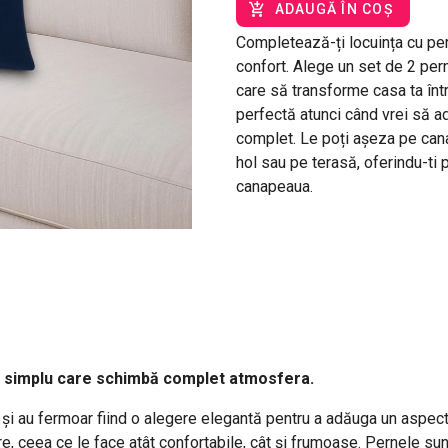
ADAUGĂ ÎN COȘ
Completează-ți locuința cu pern
confort. Alege un set de 2 pern
care să transforme casa ta într
perfectă atunci când vrei să a
complet. Le poți așeza pe canap
hol sau pe terasă, oferindu-ti p
canapeaua.
iu simplu care schimbă complet atmosfera.
 și au fermoar fiind o alegere elegantă pentru a adăuga un aspect
ere, ceea ce le face atât confortabile, cât și frumoase. Pernele s