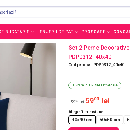
DE BUCATARIE
LENJERII DE PAT
PROSOAPE
COVOA
Set 2 Perne Decorative
PDP0312_40x40
Cod produs: PDP0312_40x40
Livrare în 1-2 zile lucrătoare
59
00
lei
99
00
lei
Alege Dimensiune
40x40 cm
50x50 cm
5