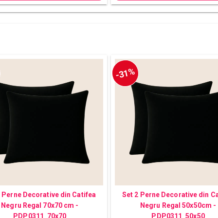
-31%
2 Perne Decorative din Catifea
Set 2 Perne Decorative din Ca
Negru Regal 70x70 cm -
Negru Regal 50x50cm -
PDP0311_70x70
PDP0311_50x50