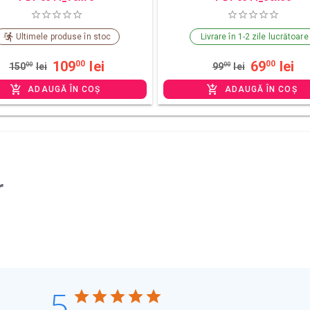
Ultimele produse în stoc
Livrare în 1-2 zile lucrătoare
109
lei
69
lei
00
00
150
00
lei
99
00
lei
ADAUGĂ ÎN COȘ
ADAUGĂ ÎN COȘ
r
5