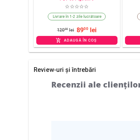
Livrare în 1-2 zile lucrătoare
89
lei
00
120
00
lei
ADAUGĂ ÎN COȘ
Review-uri și întrebări
Recenzii ale cliențilo