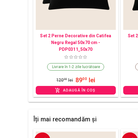
Set 2 Perne Decorative din Catifea
Set 
Negru Regal 50x70 cm -
PDP0311_50x70
Livrare în 1-2 zile lucrătoare
89
lei
00
120
00
lei
ADAUGĂ ÎN COȘ
Îți mai recomandăm și