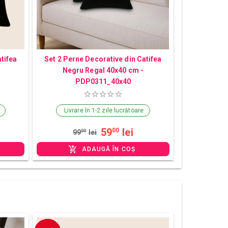
tifea
Set 2 Perne Decorative din Catifea
Negru Regal 40x40 cm -
PDP0311_40x40
Livrare în 1-2 zile lucrătoare
59
lei
00
99
00
lei
ADAUGĂ ÎN COȘ