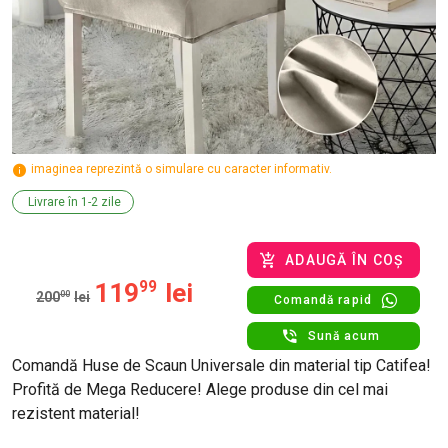
imaginea reprezintă o simulare cu caracter informativ.
Livrare în 1-2 zile
ADAUGĂ ÎN COȘ
119
99
lei
200
00
lei
Comandă rapid
Sună acum
Comandă Huse de Scaun Universale din material tip Catifea!
Profită de Mega Reducere! Alege produse din cel mai
rezistent material!