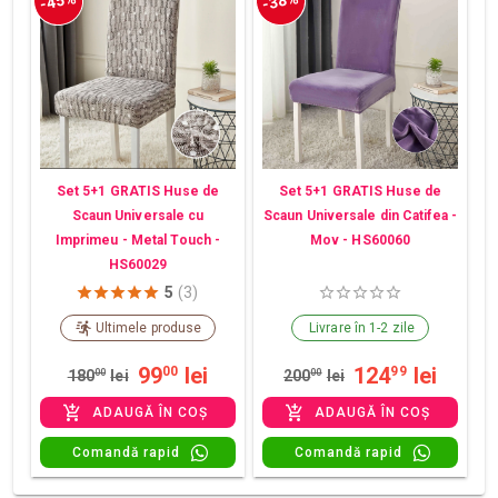
-45%
-38%
Set 5+1 GRATIS Huse de
Set 5+1 GRATIS Huse de
Scaun Universale cu
Scaun Universale din Catifea -
Imprimeu - Metal Touch -
Mov - HS60060
HS60029
5
(3)
Ultimele produse
Livrare în 1-2 zile
99
lei
124
lei
00
99
180
00
lei
200
00
lei
ADAUGĂ ÎN COȘ
ADAUGĂ ÎN COȘ
Comandă rapid
Comandă rapid