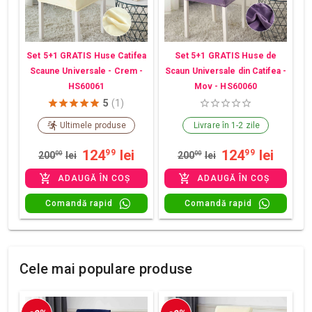
Set 5+1 GRATIS Huse Catifea
Set 5+1 GRATIS Huse de
Scaune Universale - Crem -
Scaun Universale din Catifea -
HS60061
Mov - HS60060
5
(1)
Ultimele produse
Livrare în 1-2 zile
124
lei
124
lei
99
99
200
00
lei
200
00
lei
ADAUGĂ ÎN COȘ
ADAUGĂ ÎN COȘ
Comandă rapid
Comandă rapid
Cele mai populare produse