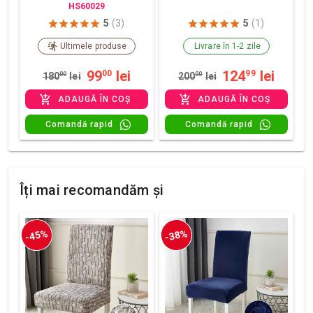
HS60029
5
(3)
5
(1)
Ultimele produse
Livrare în 1-2 zile
99
lei
124
lei
00
99
180
00
lei
200
00
lei
ADAUGĂ ÎN COȘ
ADAUGĂ ÎN COȘ
Comandă rapid
Comandă rapid
Îți mai recomandăm și
-45%
-38%