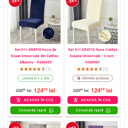
-38%
-38%
Set 5+1 GRATIS Huse de
Set 5+1 GRATIS Huse Catifea
Scaun Universale din Catifea -
Scaune Universale - Crem -
Albastru - HS60059
HS60061
5
(1)
5
(1)
Livrare în 1-2 zile
Ultimele produse
124
lei
124
lei
99
99
200
00
lei
200
00
lei
ADAUGĂ ÎN COȘ
ADAUGĂ ÎN COȘ
Comandă rapid
Comandă rapid