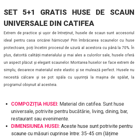
SET 5+1 GRATIS HUSE DE SCAUN
UNIVERSALE DIN CATIFEA
Extrem de practice și ușor de întreținut, husele de scaun sunt accesoriul
ideal pentru casa oricărei hărnicuțe! Prin îmbrăcarea scaunelor cu huse
protectoare, poți încetini procesul de uzură al acestora cu până la 70%. În
plus, datorită calității materialului și mai ales a culorilor sale, husele oferă
un aspect plăcut și elegant scaunelor. Montarea huselor se face extrem de
simplu, deoarece materialul este elastic și se mulează perfect. Husele nu
necesită călcare și se pot spăla cu ușurință la mașina de spălat, la
programul obișnuit al acesteia.
COMPOZIȚIA HUSEI:
Material din catifea. Sunt huse
universale, potrivite pentru bucătărie, living, dining, bar,
restaurant sau evenimente.
DIMENSIUNEA HUSEI:
Aceste huse sunt potrivite pentru
scaune cu măsuri cuprinse între: 35-45 cm (lățime