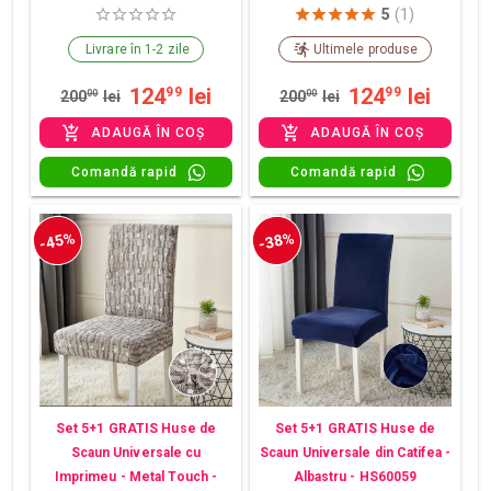
5
(1)
Livrare în 1-2 zile
Ultimele produse
124
lei
124
lei
99
99
200
00
lei
200
00
lei
ADAUGĂ ÎN COȘ
ADAUGĂ ÎN COȘ
Comandă rapid
Comandă rapid
-45%
-38%
Set 5+1 GRATIS Huse de
Set 5+1 GRATIS Huse de
Scaun Universale cu
Scaun Universale din Catifea -
Imprimeu - Metal Touch -
Albastru - HS60059