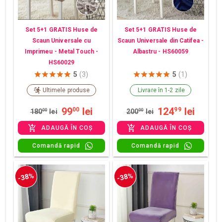
Set 5+1 GRATIS Huse de
Set 5+1 GRATIS Huse de
Scaun Universale cu
Scaun Universale din Catifea -
Imprimeu - Metal Touch -
Albastru - HS60059
HS60029
5
(3)
5
(1)
Ultimele produse
Livrare în 1-2 zile
99
lei
124
lei
00
99
180
00
lei
200
00
lei
ADAUGĂ ÎN COȘ
ADAUGĂ ÎN COȘ
Comandă rapid
Comandă rapid
-38%
-38%