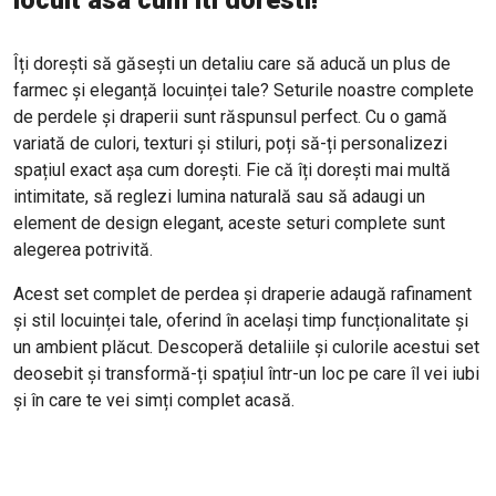
locuit asa cum iti doresti!
Îți dorești să găsești un detaliu care să aducă un plus de
farmec și eleganță locuinței tale? Seturile noastre complete
de perdele și draperii sunt răspunsul perfect. Cu o gamă
variată de culori, texturi și stiluri, poți să-ți personalizezi
spațiul exact așa cum dorești. Fie că îți dorești mai multă
intimitate, să reglezi lumina naturală sau să adaugi un
element de design elegant, aceste seturi complete sunt
alegerea potrivită.
Acest set complet de perdea și draperie adaugă rafinament
și stil locuinței tale, oferind în același timp funcționalitate și
un ambient plăcut. Descoperă detaliile și culorile acestui set
deosebit și transformă-ți spațiul într-un loc pe care îl vei iubi
și în care te vei simți complet acasă.