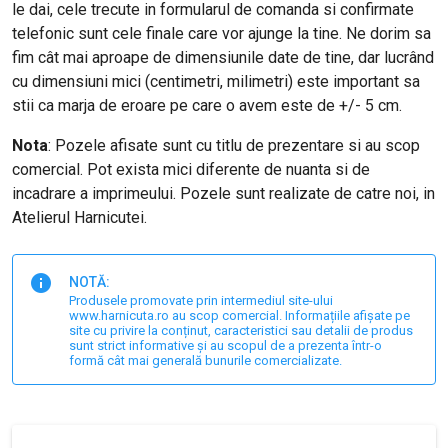
le dai, cele trecute in formularul de comanda si confirmate
telefonic sunt cele finale care vor ajunge la tine. Ne dorim sa
fim cât mai aproape de dimensiunile date de tine, dar lucrând
cu dimensiuni mici (centimetri, milimetri) este important sa
stii ca marja de eroare pe care o avem este de +/- 5 cm.
Nota
: Pozele afisate sunt cu titlu de prezentare si au scop
comercial. Pot exista mici diferente de nuanta si de
incadrare a imprimeului. Pozele sunt realizate de catre noi, in
Atelierul Harnicutei.
NOTĂ:
Produsele promovate prin intermediul site-ului
www.harnicuta.ro au scop comercial. Informațiile afișate pe
site cu privire la conținut, caracteristici sau detalii de produs
sunt strict informative și au scopul de a prezenta într-o
formă cât mai generală bunurile comercializate.