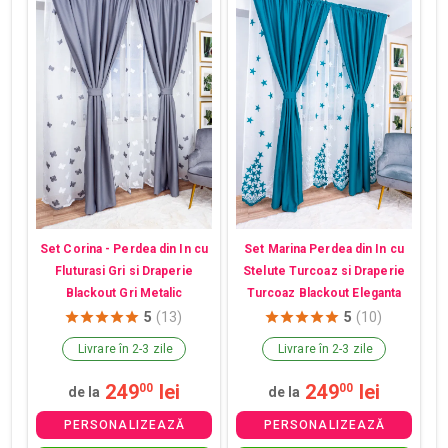
Set Corina - Perdea din In cu
Set Marina Perdea din In cu
Fluturasi Gri si Draperie
Stelute Turcoaz si Draperie
Blackout Gri Metalic
Turcoaz Blackout Eleganta
5
(13)
5
(10)
Livrare în 2-3 zile
Livrare în 2-3 zile
249
lei
249
lei
00
00
de la
de la
PERSONALIZEAZĂ
PERSONALIZEAZĂ