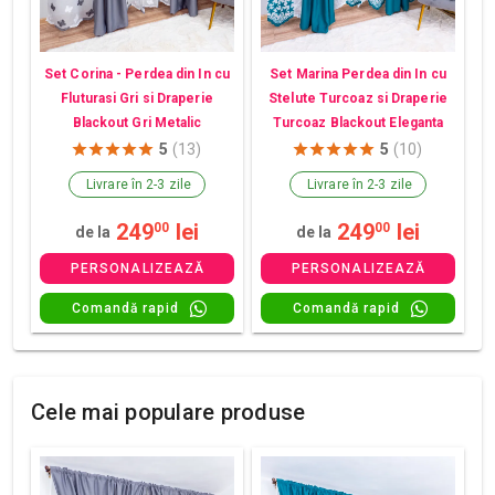
Set Corina - Perdea din In cu
Set Marina Perdea din In cu
Fluturasi Gri si Draperie
Stelute Turcoaz si Draperie
Blackout Gri Metalic
Turcoaz Blackout Eleganta
5
(13)
5
(10)
Livrare în 2-3 zile
Livrare în 2-3 zile
249
lei
249
lei
00
00
de la
de la
PERSONALIZEAZĂ
PERSONALIZEAZĂ
Comandă rapid
Comandă rapid
Cele mai populare produse