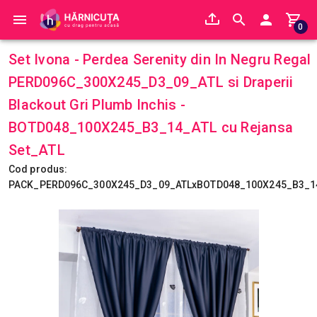
0
Set Ivona - Perdea Serenity din In Negru Regal
PERD096C_300X245_D3_09_ATL si Draperii
Blackout Gri Plumb Inchis -
BOTD048_100X245_B3_14_ATL cu Rejansa
Set_ATL
Cod produs:
PACK_PERD096C_300X245_D3_09_ATLxBOTD048_100X245_B3_1