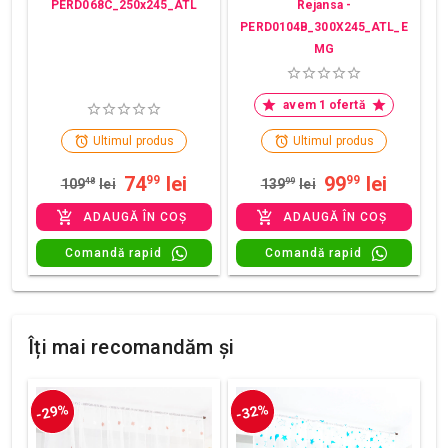
PERD068C_250x245_ATL
Rejansa -
PERD0104B_300X245_ATL_E
MG
avem 1 ofertă
Ultimul produs
Ultimul produs
74
lei
99
lei
99
99
109
48
lei
139
99
lei
ADAUGĂ ÎN COȘ
ADAUGĂ ÎN COȘ
Comandă rapid
Comandă rapid
Îți mai recomandăm și
-29%
-32%