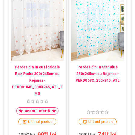
Perdea din In cu Floricele
Perdea din In Star Blue
Roz Pudra 300x245cm cu
250x245cm cu Rejansa -
Rejansa -
PERD068C_250x245_ATL
PERD0104B_300X245_ATL_E
MG
avem 1 ofertă
Ultimul produs
Ultimul produs
99
lei
74
lei
99
99
139
99
lei
109
48
lei