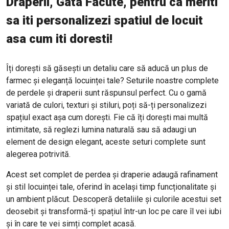
Draperii, Gata Facute, pentru ca meriti
sa iti personalizezi spatiul de locuit
asa cum iti doresti!
Îți dorești să găsești un detaliu care să aducă un plus de
farmec și eleganță locuinței tale? Seturile noastre complete
de perdele și draperii sunt răspunsul perfect. Cu o gamă
variată de culori, texturi și stiluri, poți să-ți personalizezi
spațiul exact așa cum dorești. Fie că îți dorești mai multă
intimitate, să reglezi lumina naturală sau să adaugi un
element de design elegant, aceste seturi complete sunt
alegerea potrivită.
Acest set complet de perdea și draperie adaugă rafinament
și stil locuinței tale, oferind în același timp funcționalitate și
un ambient plăcut. Descoperă detaliile și culorile acestui set
deosebit și transformă-ți spațiul într-un loc pe care îl vei iubi
și în care te vei simți complet acasă.