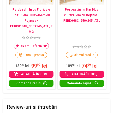
Perdea din In cu Floricele
Perdea din In Star Blue
Roz Pudra 300x245cm cu
250x245cm cu Rejansa -
Rejansa -
PERD068C_250x245_ATL
PERD0104B_300X245_ATL_E
MG
avem 1 ofertă
Ultimul produs
Ultimul produs
99
lei
74
lei
99
99
139
99
lei
109
48
lei
ADAUGĂ ÎN COȘ
ADAUGĂ ÎN COȘ
Comandă rapid
Comandă rapid
Review-uri și întrebări