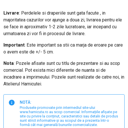
Livrare
: Perdelele si draperiile sunt gata facute , in
majoritatea cazurilor vor ajunge a doua zi, livrarea pentru ele
se face in aproximativ 1-2 zile lucratoare, iar incepand cu
urmatoarea zi vor fi in procesul de livrare.
Important
: E
ste important sa stii ca marja de eroare pe care
o avem este de +/- 5 cm.
Nota
: Pozele afisate sunt cu titlu de prezentare si au scop
comercial. Pot exista mici diferente de nuanta si de
incadrare a imprimeului. Pozele sunt realizate de catre noi, in
Atelierul Harnicutei.
NOTĂ:
Produsele promovate prin intermediul site-ului
www.harnicuta.ro au scop comercial. Informațiile afișate pe
site cu privire la conținut, caracteristici sau detalii de produs
sunt strict informative și au scopul de a prezenta într-o
formă cât mai generală bunurile comercializate.