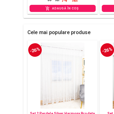
ADAUGĂ ÎN COȘ
Cele mai populare produse
-26%
-26%
Set 2 Perdele Silver Harmony Brodata
Set