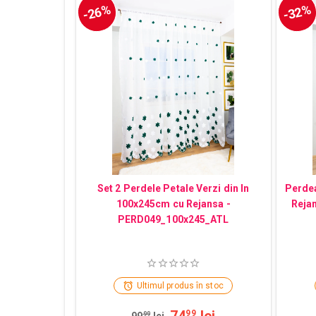
-26%
-32%
Set 2 Perdele Petale Verzi din In
Perdea
100x245cm cu Rejansa -
Reja
PERD049_100x245_ATL
Ultimul produs în stoc
74
lei
99
99
99
lei