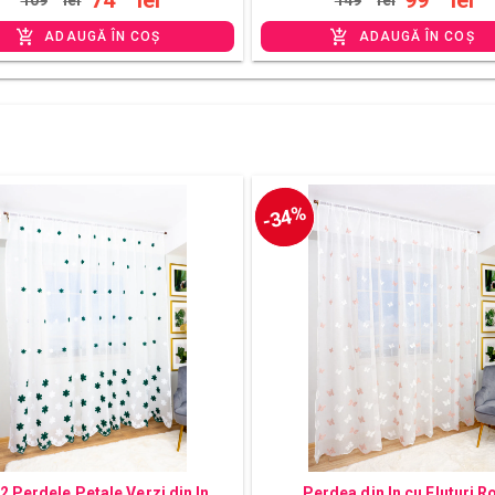
ADAUGĂ ÎN COȘ
ADAUGĂ ÎN COȘ
-34%
 2 Perdele Petale Verzi din In
Perdea din In cu Fluturi R