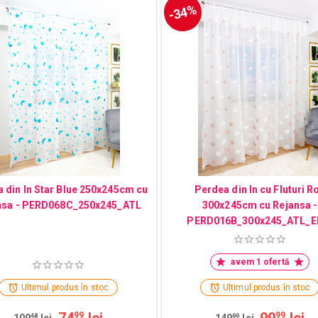
-34%
 din In Star Blue 250x245cm cu
Perdea din In cu Fluturi R
nsa - PERD068C_250x245_ATL
300x245cm cu Rejansa -
PERD016B_300x245_ATL_
avem 1 ofertă
Ultimul produs în stoc
Ultimul produs în stoc
74
lei
99
lei
99
99
109
48
lei
149
99
lei