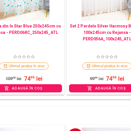
 din In Star Blue 250x245cm cu
Set 2 Perdele Silver Harmony 
nsa - PERD068C_250x245_ATL
100x245cm cu Rejansa -
PERD056A_100x245_AT
Ultimul produs în stoc
Ultimul produs în stoc
74
lei
74
lei
99
99
109
48
lei
99
99
lei
ADAUGĂ ÎN COȘ
ADAUGĂ ÎN COȘ