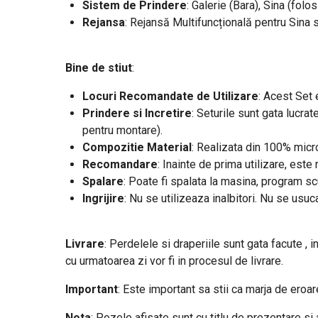
Sistem de Prindere
: Galerie (Bara), Sina (folos
Rejansa
: Rejansă Multifuncțională pentru Sina 
Bine de stiut
:
Locuri Recomandate de Utilizare
: Acest Set 
Prindere si Incretire
: Seturile sunt gata lucrat
pentru montare).
Compozitie Material
: Realizata din 100% micro
Recomandare
: Inainte de prima utilizare, est
Spalare
: Poate fi spalata la masina, program s
Ingrijire
: Nu se utilizeaza inalbitori. Nu se usuc
Livrare
: Perdelele si draperiile sunt gata facute , i
cu urmatoarea zi vor fi in procesul de livrare.
Important
: Este important sa stii ca marja de ero
Nota
: Pozele afisate sunt cu titlu de prezentare si