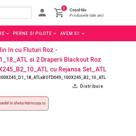
0
Coșul tău
Produsele tale aici
RE
PERNE SI PILOTE
AVEM SI:
n In cu Fluturi Roz -
18_ATL si 2 Draperii Blackout Roz
0X245_B2_10_ATL cu Rejansa Set_ATL
300X245_D1_18_ATLxBOTD049_100X245_B2_10_ATL
Distribuie
nibil în oferta Hărnicuța.ro