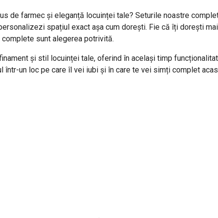
lus de farmec și eleganță locuinței tale? Seturile noastre comple
ți personalizezi spațiul exact așa cum dorești. Fie că îți dorești m
 complete sunt alegerea potrivită.
ament și stil locuinței tale, oferind în același timp funcționalita
 într-un loc pe care îl vei iubi și în care te vei simți complet acas