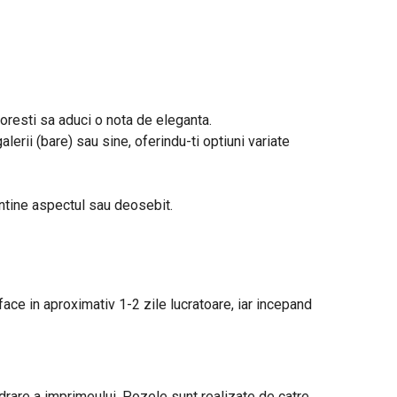
 doresti sa aduci o nota de eleganta.
alerii (bare) sau sine, oferindu-ti optiuni variate
entine aspectul sau deosebit.
 face in aproximativ 1-2 zile lucratoare, iar incepand
adrare a imprimeului. Pozele sunt realizate de catre