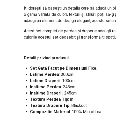
Îți dorești să găsești un detaliu care să aducă un p
o gamă variată de culori, texturi și stiluri, poți să-
adaugi un element de design elegant, aceste seturi
Acest set complet de perdea și draperie adaugă rafin
culorile acestui set deosebit și transformă-ți spațiul
Detalii privind produsul
Set Gata Facut pe Dimensiuni Fixe.
Latime Perdea
: 300cm.
Latime Draperii
: 100cm
Inaltime Perdea
: 245cm.
Inaltime Draperii
: 245cm
Textura Perdea Tip
: In
Textura Draperii Tip
: Blackout
Compozitie Material
: 100% Microfibra