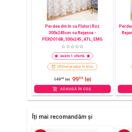
Perdea din In cu Fluturi Roz
Perdea
300x245cm cu Rejansa -
Reja
PERD016B_300x245_ATL_EMG
avem 1 ofertă
Ultimul produs în stoc
99
lei
99
149
99
lei
ADAUGĂ ÎN COȘ
Îți mai recomandăm și