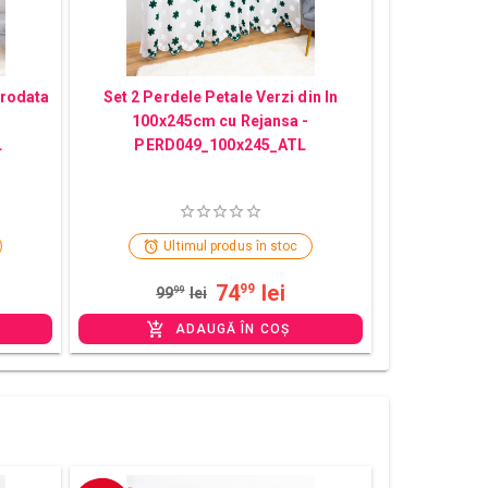
Brodata
Set 2 Perdele Petale Verzi din In
100x245cm cu Rejansa -
L
PERD049_100x245_ATL
Ultimul produs în stoc
74
lei
99
99
99
lei
ADAUGĂ ÎN COȘ