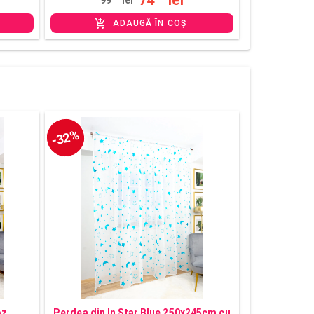
ADAUGĂ ÎN COȘ
-32%
oz
Perdea din In Star Blue 250x245cm cu