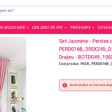
DE BUCATARIE
LENJERII DE PAT
PROSOAPE
COVOA
Set Jasmine - Perdea di
PERD016B_300X245_D1_
Drajeu - BOTD049_10
Cod produs: PACK_PERD016B_
Acest produs nu mai este dispo