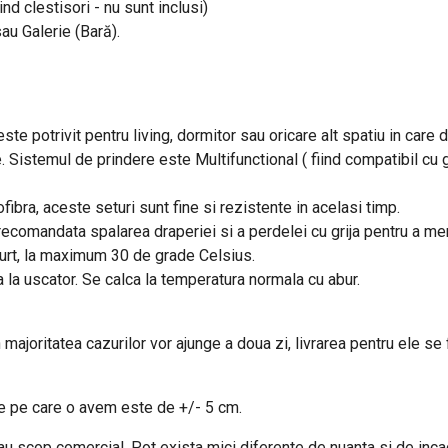
ind clestisori - nu sunt inclusi)
sau Galerie (Bară).
este potrivit pentru living, dormitor sau oricare alt spatiu in care
e. Sistemul de prindere este Multifunctional ( fiind compatibil cu g
fibra, aceste seturi sunt fine si rezistente in acelasi timp.
e recomandata spalarea draperiei si a perdelei cu grija pentru a m
curt, la maximum 30 de grade Celsius.
a la uscator. Se calca la temperatura normala cu abur.
n majoritatea cazurilor vor ajunge a doua zi, livrarea pentru ele se
are pe care o avem este de +/- 5 cm.
 au scop comercial. Pot exista mici diferente de nuanta si de inc