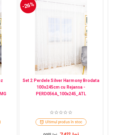
-26%
oz
Set 2 Perdele Silver Harmony Brodata
100x245cm cu Rejansa -
EMG
PERD056A_100x245_ATL
Ultimul produs în stoc
74
lei
99
99
99
lei