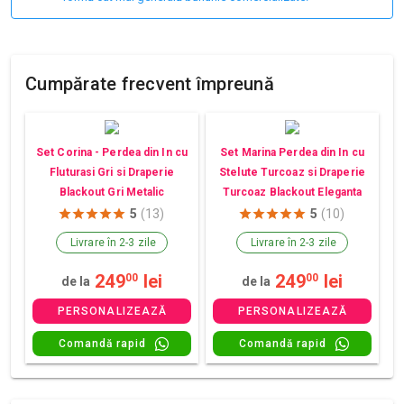
Cumpărate frecvent împreună
Set Corina - Perdea din In cu
Set Marina Perdea din In cu
Fluturasi Gri si Draperie
Stelute Turcoaz si Draperie
Blackout Gri Metalic
Turcoaz Blackout Eleganta
5
(13)
5
(10)
Livrare în 2-3 zile
Livrare în 2-3 zile
249
lei
249
lei
00
00
de la
de la
PERSONALIZEAZĂ
PERSONALIZEAZĂ
Comandă rapid
Comandă rapid