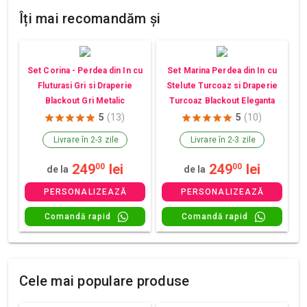
Îți mai recomandăm și
Set Corina - Perdea din In cu
Set Marina Perdea din In cu
Fluturasi Gri si Draperie
Stelute Turcoaz si Draperie
Blackout Gri Metalic
Turcoaz Blackout Eleganta
5
(13)
5
(10)
Livrare în 2-3 zile
Livrare în 2-3 zile
249
lei
249
lei
00
00
de la
de la
PERSONALIZEAZĂ
PERSONALIZEAZĂ
Comandă rapid
Comandă rapid
Cele mai populare produse