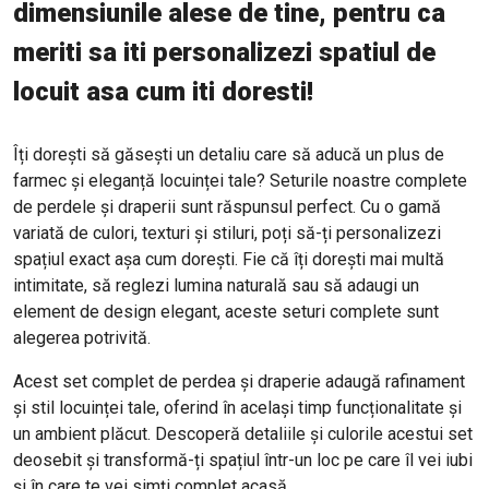
dimensiunile alese de tine, pentru ca
meriti sa iti personalizezi spatiul de
locuit asa cum iti doresti!
Îți dorești să găsești un detaliu care să aducă un plus de
farmec și eleganță locuinței tale? Seturile noastre complete
de perdele și draperii sunt răspunsul perfect. Cu o gamă
variată de culori, texturi și stiluri, poți să-ți personalizezi
spațiul exact așa cum dorești. Fie că îți dorești mai multă
intimitate, să reglezi lumina naturală sau să adaugi un
element de design elegant, aceste seturi complete sunt
alegerea potrivită.
Acest set complet de perdea și draperie adaugă rafinament
și stil locuinței tale, oferind în același timp funcționalitate și
un ambient plăcut. Descoperă detaliile și culorile acestui set
deosebit și transformă-ți spațiul într-un loc pe care îl vei iubi
și în care te vei simți complet acasă.