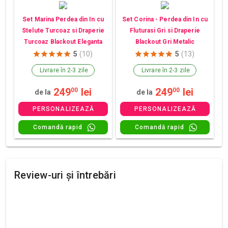
Set Marina Perdea din In cu
Set Corina - Perdea din In cu
Stelute Turcoaz si Draperie
Fluturasi Gri si Draperie
Turcoaz Blackout Eleganta
Blackout Gri Metalic
5
(10)
5
(13)
Livrare în 2-3 zile
Livrare în 2-3 zile
249
lei
249
lei
00
00
de la
de la
PERSONALIZEAZĂ
PERSONALIZEAZĂ
Comandă rapid
Comandă rapid
Review-uri și întrebări