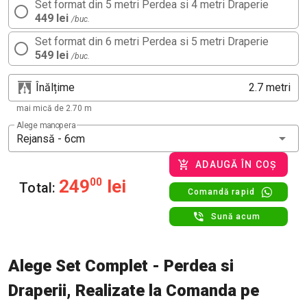
Set format din 5 metri Perdea si 4 metri Draperie
449 lei
/buc.
Set format din 6 metri Perdea si 5 metri Draperie
549 lei
/buc.
Înălțime
metri
mai mică de 2.70 m
Alege manopera
Rejansă - 6cm
ADAUGĂ ÎN COȘ
249
00
lei
Total:
Comandă rapid
Sună acum
Alege Set Complet - Perdea si
Draperii, Realizate la Comanda pe