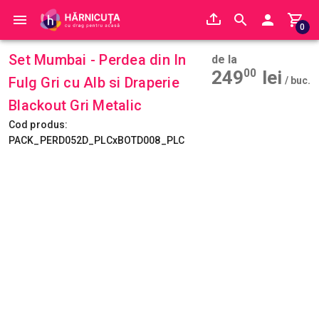
0
Set Mumbai - Perdea din In
de la
249
00
lei
Fulg Gri cu Alb si Draperie
/ buc.
Blackout Gri Metalic
Cod produs:
PACK_PERD052D_PLCxBOTD008_PLC