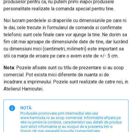
produselor pentru ca, nu putem primi inapoi produsele
personalitate realizate la comanda special pentru tine.
Noi lucram perdelele si draperiile cu dimensiunile pe care ni
le dai, cele trecute in formularul de comanda si confirmate
telefonic sunt cele finale care vor ajunge la tine. Ne dorim sa
fim cât mai aproape de dimensiunile date de tine, dar lucrând
cu dimensiuni mici (centimetri, milimetri) este important sa
stii ca marja de eroare pe care o avem este de +/- 5 cm.
Nota
: Pozele afisate sunt cu titlu de prezentare si au scop
comercial. Pot exista mici diferente de nuanta si de
incadrare a imprimeului. Pozele sunt realizate de catre noi, in
Atelierul Harnicutei.
NOTĂ:
Produsele promovate prin intermediul site-ului
www.harnicuta.ro au scop comercial. Informațiile afișate pe
site cu privire la conținut, caracteristici sau detalii de produs
sunt strict informative și au scopul de a prezenta într-o
formă cât mai generală bunurile comercializate.