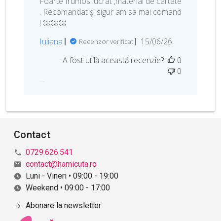
Foarte frumos lucrat ,material de calitate
. Recomandat și sigur am sa mai comand
! 👏👏👏
D
Iuliana
15/06/26
Recenzor verificat
a
A fost utilă această recenzie?
0
t
0
a
p
u
b
l
i
Contact
c
ă
0729.626.541
r
contact@harnicuta.ro
i
Luni - Vineri • 09:00 - 19:00
i
Weekend • 09:00 - 17:00
Abonare la newsletter