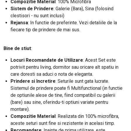
Compozitie Material
: 100% Microfibra
Sistem de Prindere
: Galerie (Bara), Sina (folosind
clestisori - nu sunt inclusi)
Rejansa
: In functie de preferinte. Vezi detaliile de la
fiecare tip de prindere de mai sus.
Bine de stiut
:
Locuri Recomandate de Utilizare
: Acest Set este
potrivit pentru living, dormitor sau oricare alt spatiu in
care doresti sa aduci o nota de eleganta.
Prindere si Incretire
: Seturile sunt gata lucrate.
Sistemul de prindere poate fi Multifunctional (in functie
de optiunile alese de tine, fiind compatibil cu galerii
(bare) sau sine, oferindu-ti optiuni variate pentru
montare).
Compozitie Material
: Realizata din 100% microfibra,
aceste seturi sunt fine si rezistente in acelasi timp.
Recomandare
: Inainte de prima utilizare, este