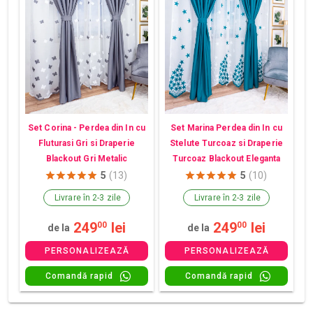
Set Corina - Perdea din In cu
Set Marina Perdea din In cu
Fluturasi Gri si Draperie
Stelute Turcoaz si Draperie
Blackout Gri Metalic
Turcoaz Blackout Eleganta
5
(13)
5
(10)
Livrare în 2-3 zile
Livrare în 2-3 zile
249
lei
249
lei
00
00
de la
de la
PERSONALIZEAZĂ
PERSONALIZEAZĂ
Comandă rapid
Comandă rapid