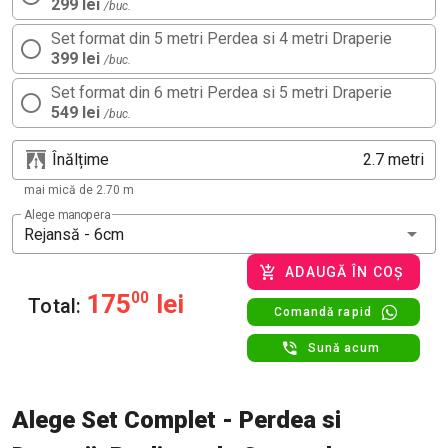
299 lei
/buc.
Set format din 5 metri Perdea si 4 metri Draperie
399 lei
/buc.
Set format din 6 metri Perdea si 5 metri Draperie
549 lei
/buc.
Înălțime
metri
mai mică de 2.70 m
Alege manopera
Rejansă - 6cm
ADAUGĂ ÎN COȘ
175
00
lei
Total:
Comandă rapid
Sună acum
Alege Set Complet - Perdea si