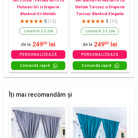
Set Corina - Perdea din In cu
Set Marina Perdea din In cu
Fluturasi Gri si Draperie
Stelute Turcoaz si Draperie
Blackout Gri Metalic
Turcoaz Blackout Eleganta
5
(13)
5
(10)
Livrare în 2-3 zile
Livrare în 2-3 zile
249
lei
249
lei
00
00
de la
de la
PERSONALIZEAZĂ
PERSONALIZEAZĂ
Comandă rapid
Comandă rapid
Îți mai recomandăm și