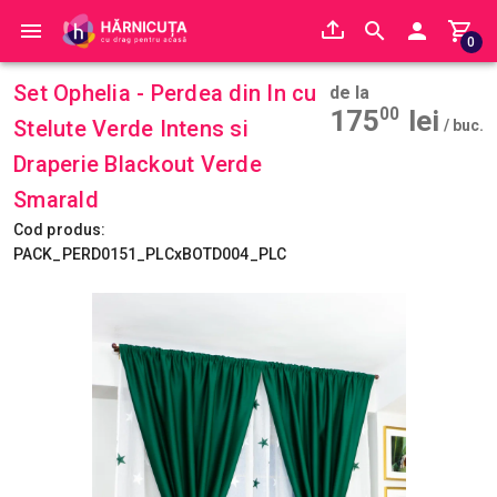
0
Set Ophelia - Perdea din In cu
de la
175
00
lei
Stelute Verde Intens si
/ buc.
Draperie Blackout Verde
Smarald
Cod produs:
PACK_PERD0151_PLCxBOTD004_PLC