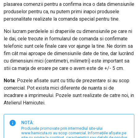
plasarea comenzii pentru a confirma inca o data dimensiunile
produselor pentru ca, nu putem primi inapoi produsele
personalitate realizate la comanda special pentru tine.
Noi lucram perdelele si draperiile cu dimensiunile pe care ni
le dai, cele trecute in formularul de comanda si confirmate
telefonic sunt cele finale care vor ajunge la tine. Ne dorim sa
fim cât mai aproape de dimensiunile date de tine, dar lucrând
cu dimensiuni mici (centimetri, milimetri) este important sa
stii ca marja de eroare pe care o avem este de +/- 5 cm.
Nota
: Pozele afisate sunt cu titlu de prezentare si au scop
comercial. Pot exista mici diferente de nuanta si de
incadrare a imprimeului. Pozele sunt realizate de catre noi, in
Atelierul Harnicutei.
NOTĂ:
Produsele promovate prin intermediul site-ului
www.harnicuta.ro au scop comercial. Informațiile afișate pe
site cu privire la conținut, caracteristici sau detalii de produs