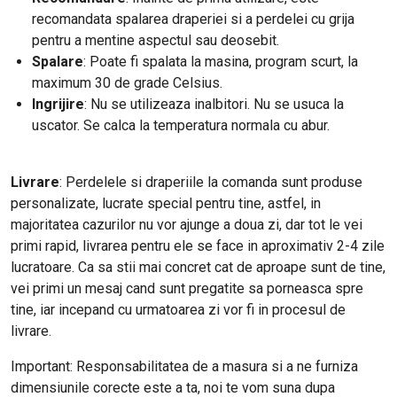
recomandata spalarea draperiei si a perdelei cu grija
pentru a mentine aspectul sau deosebit.
Spalare
: Poate fi spalata la masina, program scurt, la
maximum 30 de grade Celsius.
Ingrijire
: Nu se utilizeaza inalbitori. Nu se usuca la
uscator. Se calca la temperatura normala cu abur.
Livrare
: Perdelele si draperiile la comanda sunt produse
personalizate, lucrate special pentru tine, astfel, in
majoritatea cazurilor nu vor ajunge a doua zi, dar tot le vei
primi rapid, livrarea pentru ele se face in aproximativ 2-4 zile
lucratoare. Ca sa stii mai concret cat de aproape sunt de tine,
vei primi un mesaj cand sunt pregatite sa porneasca spre
tine, iar incepand cu urmatoarea zi vor fi in procesul de
livrare.
Important: Responsabilitatea de a masura si a ne furniza
dimensiunile corecte este a ta, noi te vom suna dupa