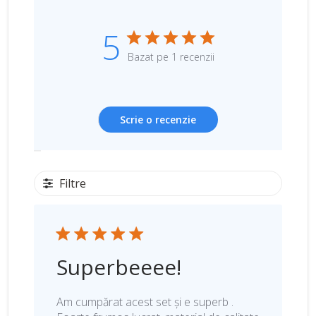
5
Bazat pe 1 recenzii
Scrie o recenzie
Filtre
Superbeeee!
Am cumpărat acest set și e superb .