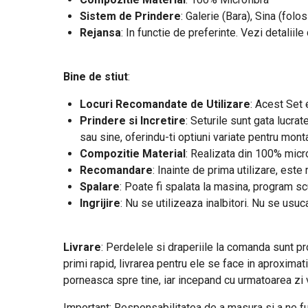
Sistem de Prindere
: Galerie (Bara), Sina (folos
Rejansa
: In functie de preferinte. Vezi detaliil
Bine de stiut
:
Locuri Recomandate de Utilizare
: Acest Set 
Prindere si Incretire
: Seturile sunt gata lucrat
sau sine, oferindu-ti optiuni variate pentru monta
Compozitie Material
: Realizata din 100% micro
Recomandare
: Inainte de prima utilizare, est
Spalare
: Poate fi spalata la masina, program s
Ingrijire
: Nu se utilizeaza inalbitori. Nu se usuc
Livrare
: Perdelele si draperiile la comanda sunt pro
primi rapid, livrarea pentru ele se face in aproximat
porneasca spre tine, iar incepand cu urmatoarea zi vo
Important: Responsabilitatea de a masura si a ne fu