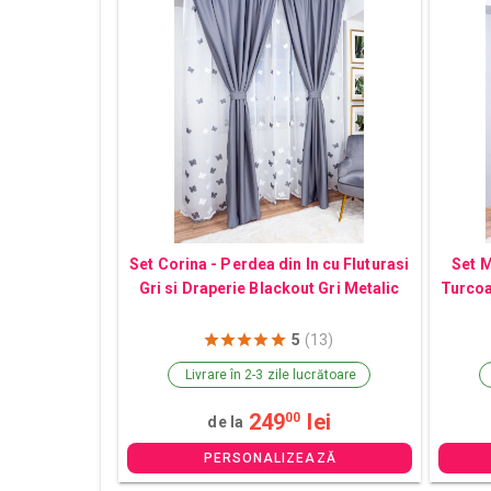
Set Corina - Perdea din In cu Fluturasi
Set M
Gri si Draperie Blackout Gri Metalic
Turcoa
5
(13)
Livrare în 2-3 zile lucrătoare
249
lei
00
de la
PERSONALIZEAZĂ