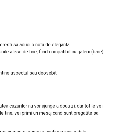
 doresti sa aduci o nota de eleganta.
nile alese de tine, fiind compatibil cu galerii (bare)
entine aspectul sau deosebit.
tea cazurilor nu vor ajunge a doua zi, dar tot le vei
de tine, vei primi un mesaj cand sunt pregatite sa
rea comenzii pentru a confirma inca o data