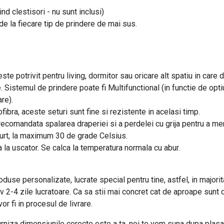
ind clestisori - nu sunt inclusi)
e de la fiecare tip de prindere de mai sus.
este potrivit pentru living, dormitor sau oricare alt spatiu in care
e. Sistemul de prindere poate fi Multifunctional (in functie de optiu
re).
fibra, aceste seturi sunt fine si rezistente in acelasi timp.
e recomandata spalarea draperiei si a perdelei cu grija pentru a m
curt, la maximum 30 de grade Celsius.
a la uscator. Se calca la temperatura normala cu abur.
duse personalizate, lucrate special pentru tine, astfel, in majorita
iv 2-4 zile lucratoare. Ca sa stii mai concret cat de aproape sunt 
r fi in procesul de livrare.
rniza dimensiunile corecte este a ta, noi te vom suna dupa plasa