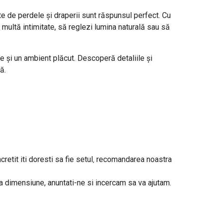
te de perdele și draperii sunt răspunsul perfect. Cu
ai multă intimitate, să reglezi lumina naturală sau să
te și un ambient plăcut. Descoperă detaliile și
ă.
cretit iti doresti
sa fie setul
recomandarea noastra
,
alta dimensiune, anuntati-ne si incercam sa va ajutam.