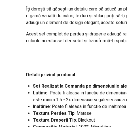
Îți dorești să găsești un detaliu care să aducă un p
o gamă variată de culori, texturi și stiluri, poți să-
adaugi un element de design elegant, aceste seturi
Acest set complet de perdea și draperie adaugă rafin
culorile acestui set deosebit și transformă-ți spațiul
Detalii privind produsul
Set Realizat la Comanda pe dimensiunile ale
Latime
: Poate fi aleasa in functie de dimensiunea
este minim 1,5 - 2x dimensiunea galeriei sau a
Inaltime
: Poate fi aleasa in functie de inaltime
Textura Perdea Tip
: Matase
Textura Draperii Tip
: Blackout
Compozitie Material
: 100% Microfibra