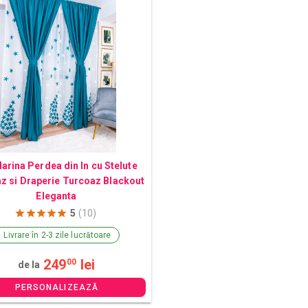
arina Perdea din In cu Stelute
z si Draperie Turcoaz Blackout
Eleganta
5
(10)
Livrare în 2-3 zile lucrătoare
249
lei
00
de la
PERSONALIZEAZĂ