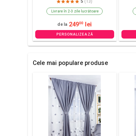
5
(13)
Livrare în 2-3 zile lucrătoare
249
lei
00
de la
PERSONALIZEAZĂ
Cele mai populare produse