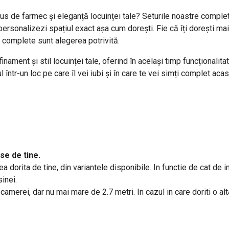
lus de farmec și eleganță locuinței tale? Seturile noastre comple
ți personalizezi spațiul exact așa cum dorești. Fie că îți dorești m
 complete sunt alegerea potrivită.
ament și stil locuinței tale, oferind în același timp funcționalita
 într-un loc pe care îl vei iubi și în care te vei simți complet acas
se de tine.
 dorita de tine, din variantele disponibile. In functie de cat de in
 sinei.
a camerei, dar nu mai mare de 2.7 metri. In cazul in care doriti o 