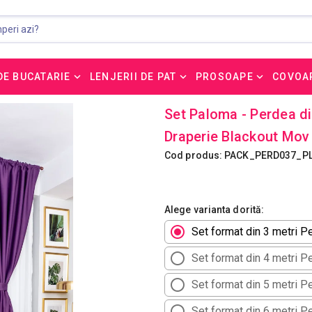
DE BUCATARIE
LENJERII DE PAT
PROSOAPE
COVOA
Set Paloma - Perdea d
Draperie Blackout Mov
Cod produs: PACK_PERD037_P
Alege varianta dorită:
Set format din 3 metri P
Set format din 4 metri P
Set format din 5 metri P
Set format din 6 metri P