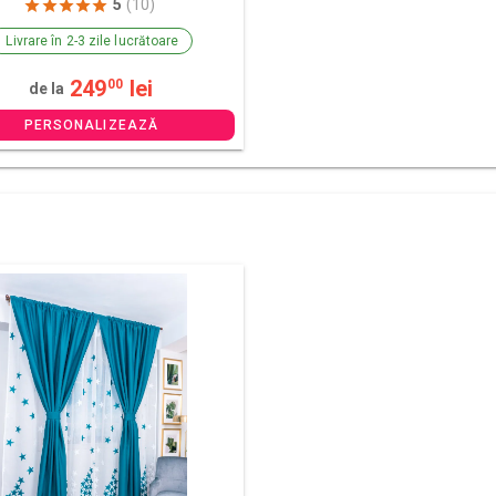
5
(10)
Livrare în 2-3 zile lucrătoare
249
lei
00
de la
PERSONALIZEAZĂ