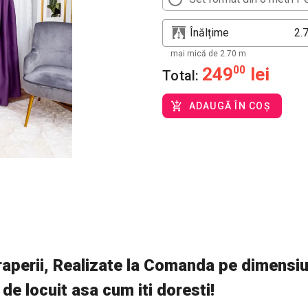
Înălțime
mai mică de 2.70 m
249
00
lei
Total:
ADAUGĂ ÎN COȘ
aperii, Realizate la Comanda pe dimensiun
 de locuit asa cum iti doresti!