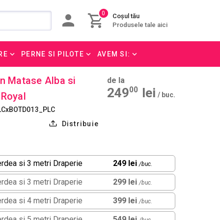
0
Coșul tău
Produsele tale aici
RE
PERNE SI PILOTE
AVEM SI:
in Matase Alba si
de la
249
00
lei
 Royal
/ buc.
LCxBOTD013_PLC
Distribuie
erdea si 3 metri Draperie
249 lei
/buc.
erdea si 3 metri Draperie
299 lei
/buc.
erdea si 4 metri Draperie
399 lei
/buc.
erdea si 5 metri Draperie
549 lei