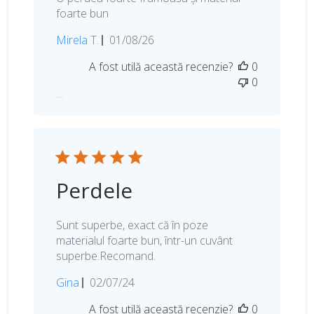
i
foarte bun
D
Mirela T.
01/08/26
a
A fost utilă această recenzie?
0
t
0
a
p
u
b
l
i
c
Perdele
ă
r
i
Sunt superbe, exact că în poze
i
materialul foarte bun, într-un cuvânt
superbe.Recomand.
D
Gina
02/07/24
a
A fost utilă această recenzie?
0
t