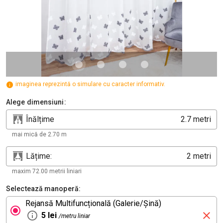
imaginea reprezintă o simulare cu caracter informativ.
Alege dimensiuni:
Înălțime
metri
mai mică de 2.70 m
Lățime:
metri
maxim 72.00 metrii liniari
Selectează manoperă:
Rejansă Multifuncțională (Galerie/Șină)
5 lei
/metru liniar