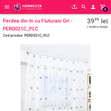
0
39
99
lei
Perdea din In cu Fluturasi Gri -
/ metru liniar
PERD021C_PLC
Cod produs: PERD021C_PLC