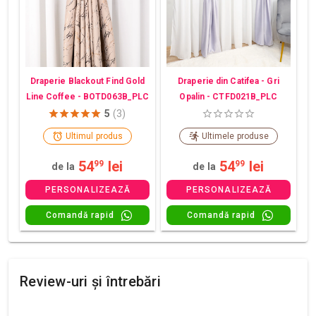
Draperie din Catifea - Gri
Draperie Blackout Find Gold
Opalin - CTFD021B_PLC
Line Coffee - BOTD063B_PLC
5
(3)
Ultimul produs
Ultimele produse
54
lei
54
lei
99
99
de la
de la
PERSONALIZEAZĂ
PERSONALIZEAZĂ
Comandă rapid
Comandă rapid
Review-uri și întrebări