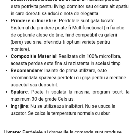
este potrivita pentru living, dormitor sau oricare alt spatiu
in care doresti sa aduci o nota de eleganta.
Prindere si Incretire:
Perdelele sunt gata lucrate.
Sistemul de prindere poate fi Multifunctional (in functie
de optiunile alese de tine, fiind compatibil cu galerii
(bare) sau sine, oferindu-ti optiuni variate pentru
montare).
Compozitie Material
: Realizata din 100% microfibra,
aceasta perdea este fina si rezistenta in acelasi timp.
Recomandare
: Inainte de prima utilizare, este
recomandata spalarea perdelei cu grija pentru a mentine
aspectul sau deosebit.
Spalare
: Poate fi spalata la masina, program scurt, la
maximum 30 de grade Celsius.
Ingrijire
: Nu se utilizeaza inalbitori. Nu se usuca la
uscator. Se calca la temperatura normala cu abur.
Livrare:
Perdelele si draperiile la comanda sunt produse