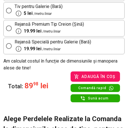
Tiv pentru Galerie (Bară)
5 lei
/metru liniar
Rejansă Premium Tip Creion (Șină)
19.99 lei
/metru liniar
Rejansă Specială pentru Galerie (Bară)
19.99 lei
/metru liniar
Am calculat costul în funcție de dimensiunile și manopera
alese de tine!
ADAUGĂ ÎN COȘ
89
98
lei
Total:
Comandă rapid
Sună acum
Alege Perdelele Realizate la Comanda