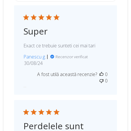
Super
Exact ce trebuie sunteti cei mai tari
Panescu g.
Recenzor verificat
D
30/08/24
a
A fost utilă această recenzie?
0
t
0
a
p
u
b
l
i
c
Perdelele sunt
ă