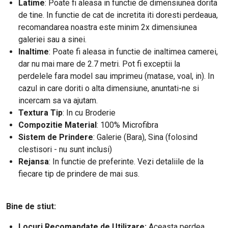
Latime
:
Poate fi aleasa in functie de dimensiunea dorita
de tine. In functie de cat de incretita iti doresti perdeaua,
recomandarea noastra este minim 2x dimensiunea
galeriei sau a sinei.
Inaltime
: Poate fi aleasa in functie de inaltimea camerei,
dar nu mai mare de 2.7 metri. Pot fi exceptii la
perdelele fara model sau imprimeu (matase, voal, in). In
cazul in care doriti o alta dimensiune, anuntati-ne si
incercam sa va ajutam.
Textura Tip
: In cu Broderie
Compozitie Material
: 100% Microfibra
Sistem de Prindere
: Galerie (Bara), Sina (folosind
clestisori - nu sunt inclusi)
Rejansa
: In functie de preferinte. Vezi detaliile de la
fiecare tip de prindere de mai sus.
Bine de stiut:
Locuri Recomandate de Utilizare:
Aceasta perdea