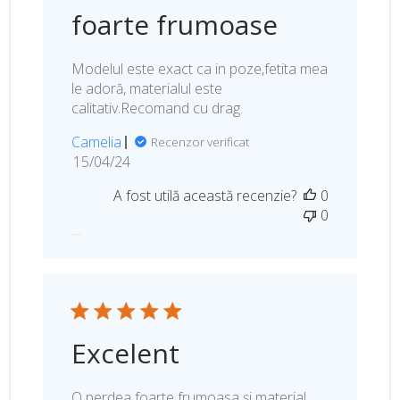
r
foarte frumoase
i
i
Modelul este exact ca in poze,fetita mea
le adoră, materialul este
calitativ.Recomand cu drag.
Camelia
Recenzor verificat
D
15/04/24
a
A fost utilă această recenzie?
0
t
0
a
p
u
b
l
i
c
Excelent
ă
r
i
O perdea foarte frumoasa și material