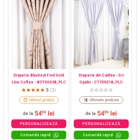
Draperie din Catifea - Gri
Draperie Blackout Find Gold
Opalin - CTFD021B_PLC
Line Coffee - BOTD063B_PLC
5
(3)
Ultimul produs
Ultimele produse
54
lei
54
lei
99
99
de la
de la
PERSONALIZEAZĂ
PERSONALIZEAZĂ
Comandă rapid
Comandă rapid