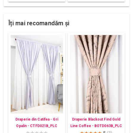
Îți mai recomandăm și
Draperie din Catifea - Gri
Draperie Blackout Find Gold
Opalin - CTFD021B_PLC
Line Coffee - BOTD063B_PLC