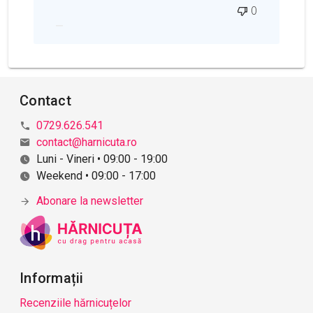
0
a
p
u
b
l
i
Contact
c
ă
0729.626.541
r
contact@harnicuta.ro
i
Luni - Vineri • 09:00 - 19:00
i
Weekend • 09:00 - 17:00
Abonare la newsletter
Informații
Recenziile hărnicuțelor