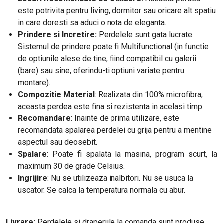
este potrivita pentru living, dormitor sau oricare alt spatiu
in care doresti sa aduci o nota de eleganta.
Prindere si Incretire:
Perdelele sunt gata lucrate.
Sistemul de prindere poate fi Multifunctional (in functie
de optiunile alese de tine, fiind compatibil cu galerii
(bare) sau sine, oferindu-ti optiuni variate pentru
montare).
Compozitie Material
: Realizata din 100% microfibra,
aceasta perdea este fina si rezistenta in acelasi timp.
Recomandare
: Inainte de prima utilizare, este
recomandata spalarea perdelei cu grija pentru a mentine
aspectul sau deosebit.
Spalare
: Poate fi spalata la masina, program scurt, la
maximum 30 de grade Celsius.
Ingrijire
: Nu se utilizeaza inalbitori. Nu se usuca la
uscator. Se calca la temperatura normala cu abur.
Livrare:
Perdelele si draperiile la comanda sunt produse