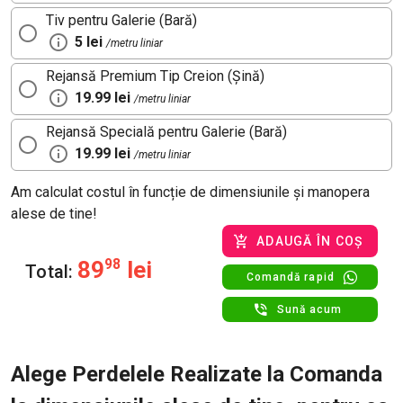
Tiv pentru Galerie (Bară)
5 lei
/metru liniar
Rejansă Premium Tip Creion (Șină)
19.99 lei
/metru liniar
Rejansă Specială pentru Galerie (Bară)
19.99 lei
/metru liniar
Am calculat costul în funcție de dimensiunile și manopera
alese de tine!
ADAUGĂ ÎN COȘ
89
98
lei
Total:
Comandă rapid
Sună acum
Alege Perdelele Realizate la Comanda