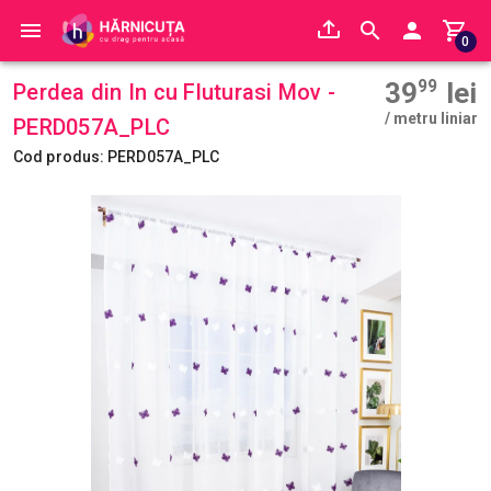
0
39
99
lei
Perdea din In cu Fluturasi Mov -
/ metru liniar
PERD057A_PLC
Cod produs: PERD057A_PLC