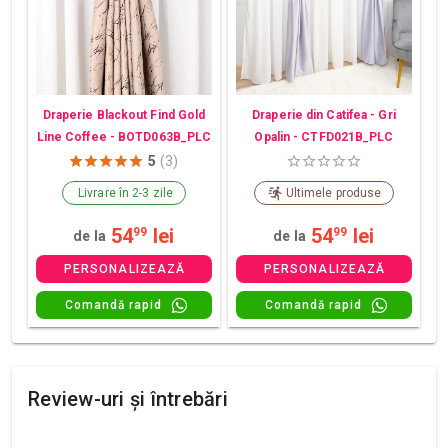
Draperie din Catifea - Gri
Draperie Blackout Find Gold
Opalin - CTFD021B_PLC
Line Coffee - BOTD063B_PLC
5
(3)
Livrare în 2-3 zile
Ultimele produse
54
lei
54
lei
99
99
de la
de la
PERSONALIZEAZĂ
PERSONALIZEAZĂ
Comandă rapid
Comandă rapid
Review-uri și întrebări