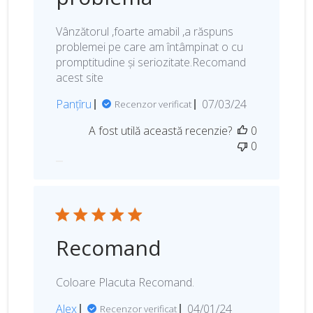
r
i
Vânzătorul ,foarte amabil ,a răspuns
i
problemei pe care am întâmpinat o cu
promptitudine și seriozitate.Recomand
acest site
D
Panțîru
07/03/24
Recenzor verificat
a
A fost utilă această recenzie?
0
t
0
a
p
u
b
l
i
Recomand
c
ă
r
Coloare Placuta Recomand.
i
i
D
Alex
04/01/24
Recenzor verificat