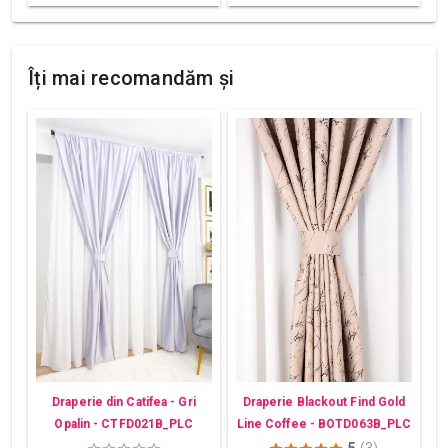
Îți mai recomandăm și
Draperie din Catifea - Gri
Draperie Blackout Find Gold
Opalin - CTFD021B_PLC
Line Coffee - BOTD063B_PLC