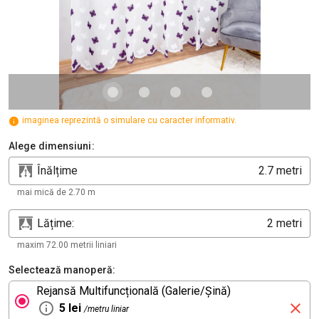
imaginea reprezintă o simulare cu caracter informativ.
Alege dimensiuni:
Înălțime
metri
mai mică de 2.70 m
Lățime:
metri
maxim 72.00 metrii liniari
Selectează manoperă:
Rejansă Multifuncțională (Galerie/Șină)
5 lei
/metru liniar