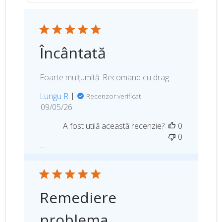
Încântată
Foarte mulțumită. Recomand cu drag
Lungu R.
Recenzor verificat
D
09/05/26
a
A fost utilă această recenzie?
0
t
0
a
p
u
b
l
Remediere
i
c
problema
ă