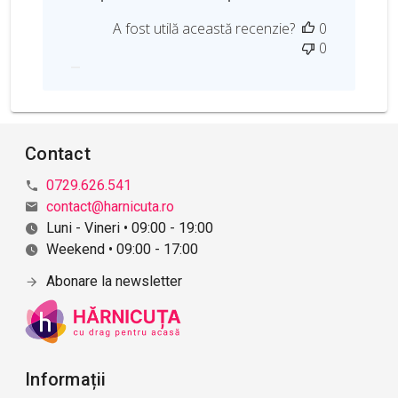
a
A fost utilă această recenzie?
0
t
0
a
p
u
b
l
i
Contact
c
0729.626.541
ă
contact@harnicuta.ro
r
i
Luni - Vineri • 09:00 - 19:00
i
Weekend • 09:00 - 17:00
Abonare la newsletter
Informații