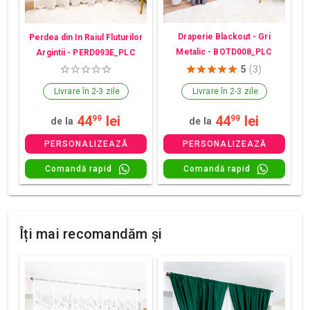
Draperie Blackout - Gri
Perdea din In Raiul Fluturilor
Metalic - BOTD008_PLC
Argintii - PERD093E_PLC
5
(3)
Livrare în 2-3 zile
Livrare în 2-3 zile
44
lei
44
lei
99
99
de la
de la
PERSONALIZEAZĂ
PERSONALIZEAZĂ
Comandă rapid
Comandă rapid
Îți mai recomandăm și