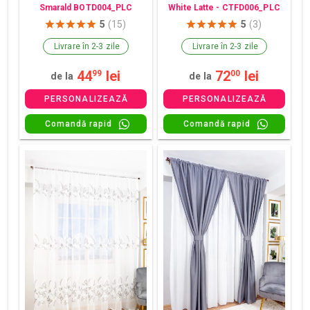
Smarald BOTD004_PLC
White Latte - CTFD006_PLC
5
(15)
5
(3)
Livrare în 2-3 zile
Livrare în 2-3 zile
44
lei
72
lei
99
00
de la
de la
PERSONALIZEAZĂ
PERSONALIZEAZĂ
Comandă rapid
Comandă rapid