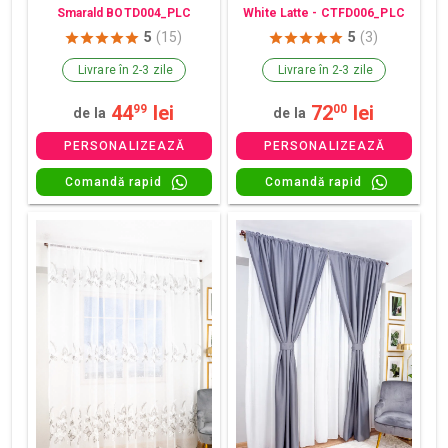
Smarald BOTD004_PLC
White Latte - CTFD006_PLC
5
(15)
5
(3)
Livrare în 2-3 zile
Livrare în 2-3 zile
44
lei
72
lei
99
00
de la
de la
PERSONALIZEAZĂ
PERSONALIZEAZĂ
Comandă rapid
Comandă rapid