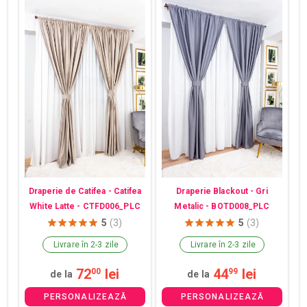
Draperie Blackout - Gri
Draperie de Catifea - Catifea
Metalic - BOTD008_PLC
White Latte - CTFD006_PLC
5
(3)
5
(3)
Livrare în 2-3 zile
Livrare în 2-3 zile
72
lei
44
lei
00
99
de la
de la
PERSONALIZEAZĂ
PERSONALIZEAZĂ