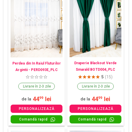
Draperie Blackout Verde
Perdea din In Raiul Fluturilor
Smarald BOTD004_PLC
Argintii - PERD093E_PLC
5
(15)
Livrare în 2-3 zile
Livrare în 2-3 zile
44
lei
44
lei
99
99
de la
de la
PERSONALIZEAZĂ
PERSONALIZEAZĂ
Comandă rapid
Comandă rapid