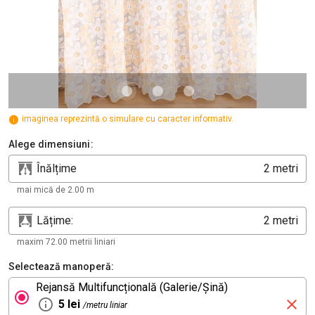
imaginea reprezintă o simulare cu caracter informativ.
Alege dimensiuni:
Înălțime
metri
mai mică de 2.00 m
Lățime:
metri
maxim 72.00 metrii liniari
Selectează manoperă:
Rejansă Multifuncțională (Galerie/Șină)
5 lei
/metru liniar