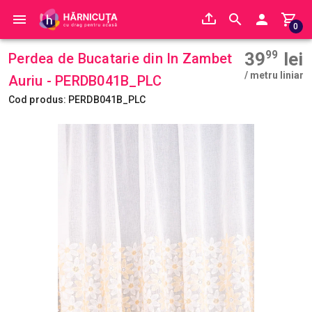
0
39
99
lei
Perdea de Bucatarie din In Zambet
/ metru liniar
Auriu - PERDB041B_PLC
Cod produs: PERDB041B_PLC