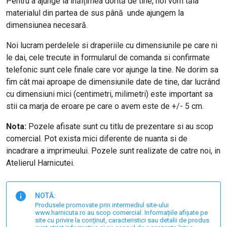
Pentru a ajunge la înălțimea dorită de tine, noi vom tăia
materialul din partea de sus până unde ajungem la
dimensiunea necesară.
Noi lucram perdelele si draperiile cu dimensiunile pe care ni
le dai, cele trecute in formularul de comanda si confirmate
telefonic sunt cele finale care vor ajunge la tine. Ne dorim sa
fim cât mai aproape de dimensiunile date de tine, dar lucrând
cu dimensiuni mici (centimetri, milimetri) este important sa
stii ca marja de eroare pe care o avem este de +/- 5 cm.
Nota:
Pozele afisate sunt cu titlu de prezentare si au scop
comercial. Pot exista mici diferente de nuanta si de
incadrare a imprimeului. Pozele sunt realizate de catre noi, in
Atelierul Harnicutei.
NOTĂ:
Produsele promovate prin intermediul site-ului
www.harnicuta.ro au scop comercial. Informațiile afișate pe
site cu privire la conținut, caracteristici sau detalii de produs