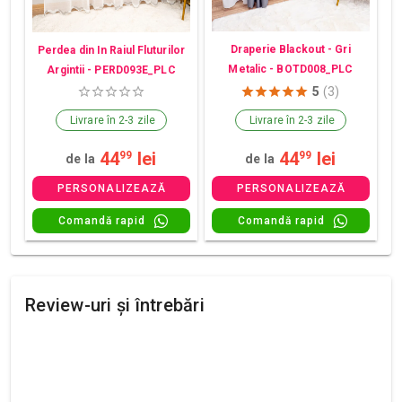
Draperie Blackout - Gri
Perdea din In Raiul Fluturilor
Metalic - BOTD008_PLC
Argintii - PERD093E_PLC
5
(3)
Livrare în 2-3 zile
Livrare în 2-3 zile
44
lei
44
lei
99
99
de la
de la
PERSONALIZEAZĂ
PERSONALIZEAZĂ
Comandă rapid
Comandă rapid
Review-uri și întrebări