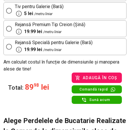
Tiv pentru Galerie (Bară)
5 lei
/metru liniar
Rejansă Premium Tip Creion (Șină)
19.99 lei
/metru liniar
Rejansă Specială pentru Galerie (Bară)
19.99 lei
/metru liniar
Am calculat costul în funcție de dimensiunile și manopera
alese de tine!
ADAUGĂ ÎN COȘ
89
98
lei
Total:
Comandă rapid
Sună acum
Alege Perdelele de Bucatarie Realizate