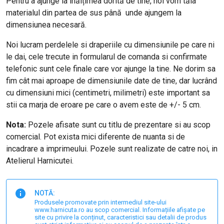
Pentru a ajunge la înălțimea dorită de tine, noi vom tăia
materialul din partea de sus până unde ajungem la
dimensiunea necesară.
Noi lucram perdelele si draperiile cu dimensiunile pe care ni
le dai, cele trecute in formularul de comanda si confirmate
telefonic sunt cele finale care vor ajunge la tine. Ne dorim sa
fim cât mai aproape de dimensiunile date de tine, dar lucrând
cu dimensiuni mici (centimetri, milimetri) este important sa
stii ca marja de eroare pe care o avem este de +/- 5 cm.
Nota:
Pozele afisate sunt cu titlu de prezentare si au scop
comercial. Pot exista mici diferente de nuanta si de
incadrare a imprimeului. Pozele sunt realizate de catre noi, in
Atelierul Harnicutei.
NOTĂ:
Produsele promovate prin intermediul site-ului
www.harnicuta.ro au scop comercial. Informațiile afișate pe
site cu privire la conținut, caracteristici sau detalii de produs