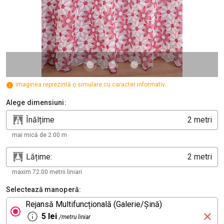
imaginea reprezintă o simulare cu caracter informativ.
Alege dimensiuni:
Înălțime
metri
mai mică de 2.00 m
Lățime:
metri
maxim 72.00 metrii liniari
Selectează manoperă:
Rejansă Multifuncțională (Galerie/Șină)
5 lei
/metru liniar