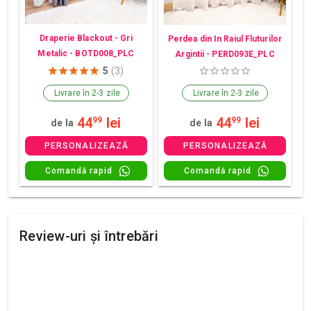
Draperie Blackout - Gri
Perdea din In Raiul Fluturilor
Metalic - BOTD008_PLC
Argintii - PERD093E_PLC
5
(3)
Livrare în 2-3 zile
Livrare în 2-3 zile
44
lei
44
lei
99
99
de la
de la
PERSONALIZEAZĂ
PERSONALIZEAZĂ
Comandă rapid
Comandă rapid
Review-uri și întrebări