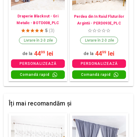
Draperie Blackout - Gri
Perdea din In Raiul Fluturilor
Metalic - BOTD008_PLC
Argintii - PERD093E_PLC
5
(3)
Livrare în 2-3 zile
Livrare în 2-3 zile
44
lei
44
lei
99
99
de la
de la
PERSONALIZEAZĂ
PERSONALIZEAZĂ
Comandă rapid
Comandă rapid
Îți mai recomandăm și