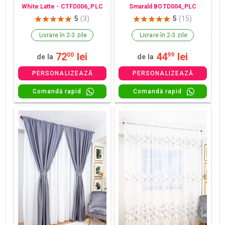
White Latte - CTFD006_PLC
Smarald BOTD004_PLC
5
(3)
5
(15)
Livrare în 2-3 zile
Livrare în 2-3 zile
72
lei
44
lei
00
99
de la
de la
PERSONALIZEAZĂ
PERSONALIZEAZĂ
Comandă rapid
Comandă rapid