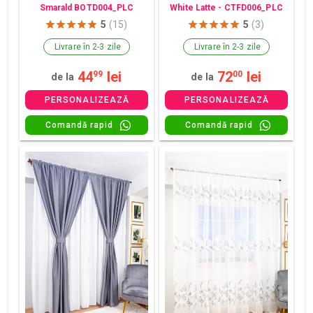
Smarald BOTD004_PLC
White Latte - CTFD006_PLC
5
(15)
5
(3)
Livrare în 2-3 zile
Livrare în 2-3 zile
44
lei
72
lei
99
00
de la
de la
PERSONALIZEAZĂ
PERSONALIZEAZĂ
Comandă rapid
Comandă rapid