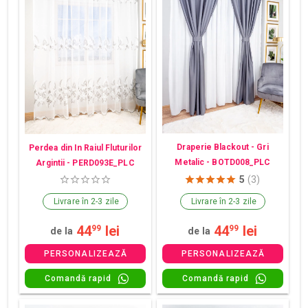
Draperie Blackout - Gri
Perdea din In Raiul Fluturilor
Metalic - BOTD008_PLC
Argintii - PERD093E_PLC
5
(3)
Livrare în 2-3 zile
Livrare în 2-3 zile
44
lei
44
lei
99
99
de la
de la
PERSONALIZEAZĂ
PERSONALIZEAZĂ
Comandă rapid
Comandă rapid