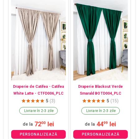
Draperie de Catifea - Catifea
Draperie Blackout Verde
White Latte - CTFD006_PLC
Smarald BOTD004_PLC
5
(3)
5
(15)
Livrare în 2-3 zile
Livrare în 2-3 zile
72
lei
44
lei
00
99
de la
de la
PERSONALIZEAZĂ
PERSONALIZEAZĂ