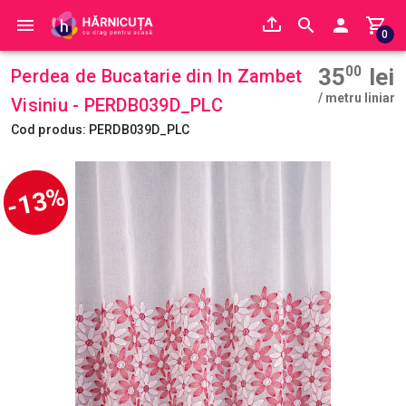
0
35
00
lei
Perdea de Bucatarie din In Zambet
/ metru liniar
Visiniu - PERDB039D_PLC
Cod produs: PERDB039D_PLC
-13%