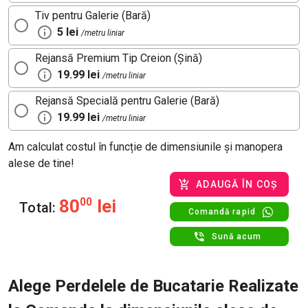
Tiv pentru Galerie (Bară)
5 lei
/metru liniar
Rejansă Premium Tip Creion (Șină)
19.99 lei
/metru liniar
Rejansă Specială pentru Galerie (Bară)
19.99 lei
/metru liniar
Am calculat costul în funcție de dimensiunile și manopera
alese de tine!
ADAUGĂ ÎN COȘ
80
00
lei
Total:
Comandă rapid
Sună acum
Alege Perdelele de Bucatarie Realizate