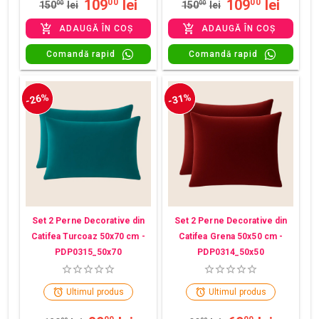
109
lei
109
lei
00
00
150
00
lei
150
00
lei
ADAUGĂ ÎN COȘ
ADAUGĂ ÎN COȘ
Comandă rapid
Comandă rapid
-26%
-31%
Set 2 Perne Decorative din
Set 2 Perne Decorative din
Catifea Turcoaz 50x70 cm -
Catifea Grena 50x50 cm -
PDP0315_50x70
PDP0314_50x50
Ultimul produs
Ultimul produs