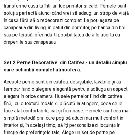
transforme casa ta într-un loc primitor și cald. Pernele sunt
soluția perfectă atunci când vrei să adaugi un strop de viață
în casă fără să o redecorezi complet. Le poți așeza pe
canapeaua din living, în patul din dormitor, pe banca din hol
sau pe terasă, oferindu-ti posibilitatea de a le asorta cu
draperiile sau canapeaua.
Set 2 Perne Decorative din Catifea - un detaliu simplu
care schimbă complet atmosfera.
Aceaste perne sunt din catifea, detașabile, lavabile și au
fermoar fiind o alegere elegantă pentru a adăuga un aspect
elegant în orice cameră. Husele pernelor fiind din catifea
fină, cu o textură moale și plăcută la atingere, ceea ce le
face atât confortabile, cât și frumoase. Pernele sunt cea mai
simplă metodă prin care poți să aduci mai mult confort în
interior și, în același timp, să îți personalizezi locuința în
funcție de preferințele tale. Alege un set de perne pe