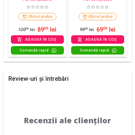
Ultimul produs
Ultimul produs
89
lei
69
lei
00
00
120
00
lei
99
00
lei
ADAUGĂ ÎN COȘ
ADAUGĂ ÎN COȘ
Comandă rapid
Comandă rapid
Review-uri și întrebări
Recenzii ale clienților