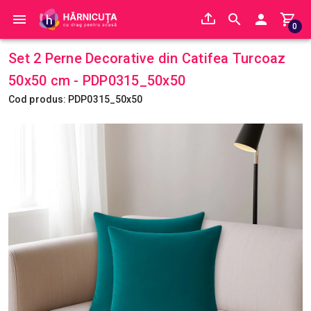
0
Set 2 Perne Decorative din Catifea Turcoaz
50x50 cm - PDP0315_50x50
Cod produs: PDP0315_50x50