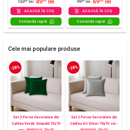
89
lei
69
lei
00
00
120
00
lei
99
00
lei
ADAUGĂ ÎN COȘ
ADAUGĂ ÎN COȘ
Comandă rapid
Comandă rapid
Cele mai populare produse
-28%
-28%
Set 2 Perne Decorative din
Set 2 Perne Decorative din
Catifea Verde Smarald 70x70
Catifea Gri Silver 70x70 cm -