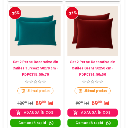
-26%
-31%
Set 2 Perne Decorative din
Set 2 Perne Decorative din
Catifea Turcoaz 50x70 cm -
Catifea Grena 50x50 cm -
PDP0315_50x70
PDP0314_50x50
Ultimul produs
Ultimul produs
89
lei
69
lei
00
00
120
00
lei
99
00
lei
ADAUGĂ ÎN COȘ
ADAUGĂ ÎN COȘ
Comandă rapid
Comandă rapid