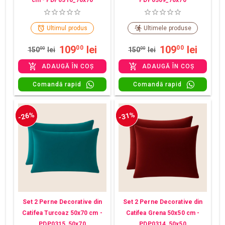
cm - PDP0310_70x70
PDP0309_70x70
Ultimul produs
Ultimele produse
109
lei
109
lei
00
00
150
00
lei
150
00
lei
ADAUGĂ ÎN COȘ
ADAUGĂ ÎN COȘ
Comandă rapid
Comandă rapid
-26%
-31%
Set 2 Perne Decorative din
Set 2 Perne Decorative din
Catifea Turcoaz 50x70 cm -
Catifea Grena 50x50 cm -
PDP0315_50x70
PDP0314_50x50