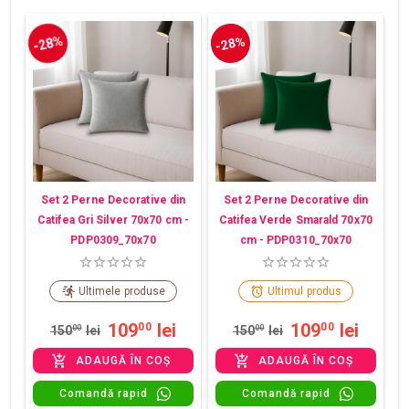
-28%
-28%
Set 2 Perne Decorative din
Set 2 Perne Decorative din
Catifea Gri Silver 70x70 cm -
Catifea Verde Smarald 70x70
PDP0309_70x70
cm - PDP0310_70x70
Ultimele produse
Ultimul produs
109
lei
109
lei
00
00
150
00
lei
150
00
lei
ADAUGĂ ÎN COȘ
ADAUGĂ ÎN COȘ
Comandă rapid
Comandă rapid