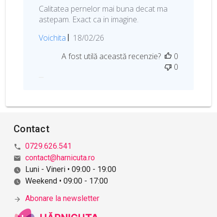
Calitatea pernelor mai buna decat ma
astepam. Exact ca in imagine.
D
Voichita
18/02/26
a
A fost utilă această recenzie?
0
t
0
a
p
u
b
l
i
Contact
c
ă
0729.626.541
r
contact@harnicuta.ro
i
Luni - Vineri • 09:00 - 19:00
i
Weekend • 09:00 - 17:00
Abonare la newsletter