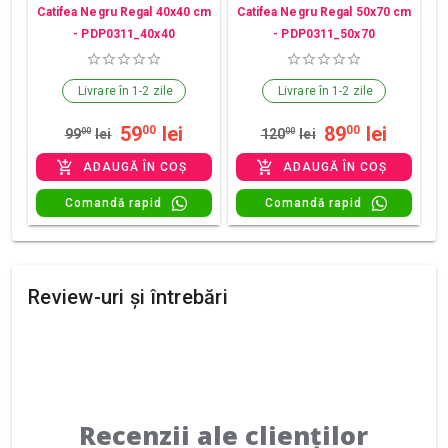
Catifea Negru Regal 40x40 cm
Catifea Negru Regal 50x70 cm
- PDP0311_40x40
- PDP0311_50x70
Livrare în 1-2 zile
Livrare în 1-2 zile
59
lei
89
lei
00
00
99
00
lei
120
00
lei
ADAUGĂ ÎN COȘ
ADAUGĂ ÎN COȘ
Comandă rapid
Comandă rapid
Review-uri și întrebări
Recenzii ale clienților