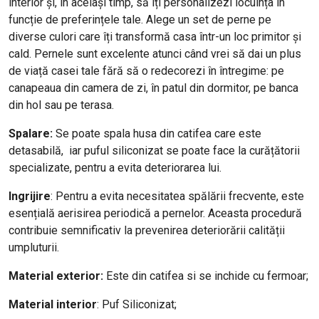
interior și, în același timp, să îți personalizezi locuința în
funcție de preferințele tale. Alege un set de perne pe
diverse culori care îți transformă casa într-un loc primitor și
cald. Pernele sunt excelente atunci când vrei să dai un plus
de viață casei tale fără să o redecorezi în întregime: pe
canapeaua din camera de zi, în patul din dormitor, pe banca
din hol sau pe terasa.
Spalare:
Se poate spala husa din catifea care este
detasabilă, iar puful siliconizat se poate face la curățătorii
specializate, pentru a evita deteriorarea lui.
Ingrijire
: Pentru a evita necesitatea spălării frecvente, este
esențială aerisirea periodică a pernelor. Aceasta procedură
contribuie semnificativ la prevenirea deteriorării calității
umpluturii.
Material exterior:
Este din catifea si se inchide cu fermoar;
Material interior
: Puf Siliconizat;