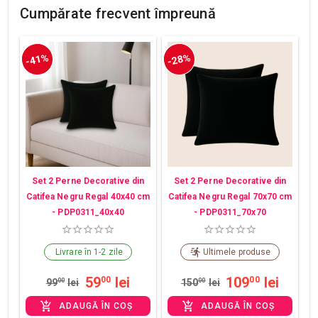
Cumpărate frecvent împreună
-41%
-28%
Set 2 Perne Decorative din
Set 2 Perne Decorative din
Catifea Negru Regal 40x40 cm
Catifea Negru Regal 70x70 cm
- PDP0311_40x40
- PDP0311_70x70
Livrare în 1-2 zile
Ultimele produse
59
lei
109
lei
00
00
99
00
lei
150
00
lei
ADAUGĂ ÎN COȘ
ADAUGĂ ÎN COȘ