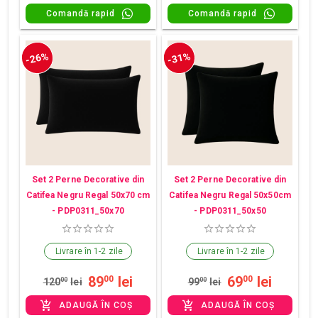
Comandă rapid
Comandă rapid
-26%
-31%
Set 2 Perne Decorative din
Set 2 Perne Decorative din
Catifea Negru Regal 50x70 cm
Catifea Negru Regal 50x50cm
- PDP0311_50x70
- PDP0311_50x50
Livrare în 1-2 zile
Livrare în 1-2 zile
89
lei
69
lei
00
00
120
00
lei
99
00
lei
ADAUGĂ ÎN COȘ
ADAUGĂ ÎN COȘ