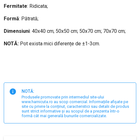
Fermitate
: Ridicata;
Formă
: Pătrată;
Dimensiuni
: 40x40 cm; 50x50 cm; 50x70 cm; 70x70 cm;
NOTĂ:
Pot exista mici diferențe de ±1-3cm.
NOTĂ:
Produsele promovate prin intermediul site-ului
www.harnicuta.ro au scop comercial. Informațiile afișate pe
site cu privire la conținut, caracteristici sau detalii de produs
sunt strict informative și au scopul de a prezenta într-o
formă cât mai generală bunurile comercializate.