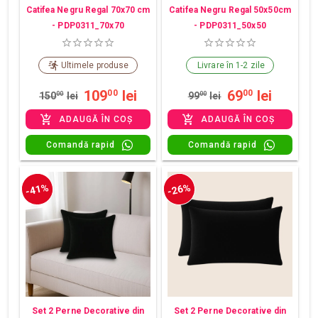
Catifea Negru Regal 70x70 cm
Catifea Negru Regal 50x50cm
- PDP0311_70x70
- PDP0311_50x50
Ultimele produse
Livrare în 1-2 zile
109
lei
69
lei
00
00
150
00
lei
99
00
lei
ADAUGĂ ÎN COȘ
ADAUGĂ ÎN COȘ
Comandă rapid
Comandă rapid
-41%
-26%
Set 2 Perne Decorative din
Set 2 Perne Decorative din