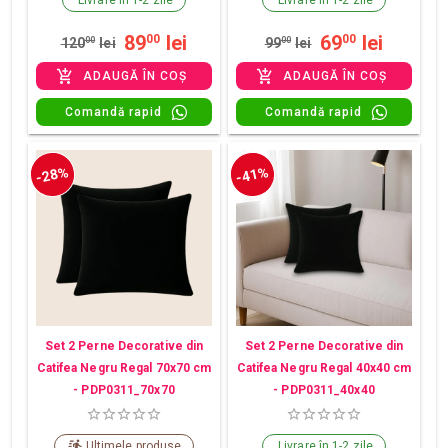
89
lei
69
lei
00
00
120
00
lei
99
00
lei
ADAUGĂ ÎN COȘ
ADAUGĂ ÎN COȘ
Comandă rapid
Comandă rapid
-28%
-41%
Set 2 Perne Decorative din
Set 2 Perne Decorative din
Catifea Negru Regal 70x70 cm
Catifea Negru Regal 40x40 cm
- PDP0311_70x70
- PDP0311_40x40
Ultimele produse
Livrare în 1-2 zile