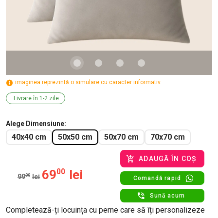
imaginea reprezintă o simulare cu caracter informativ.
Livrare în 1-2 zile
Alege Dimensiune
40x40 cm
50x50 cm
50x70 cm
70x70 cm
ADAUGĂ ÎN COȘ
69
00
lei
99
00
lei
Comandă rapid
Sună acum
Completează-ți locuința cu perne care să îți personalizeze