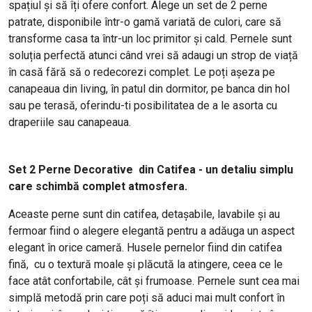
spațiul și să îți ofere confort. Alege un set de 2 perne
patrate, disponibile într-o gamă variată de culori, care să
transforme casa ta într-un loc primitor și cald. Pernele sunt
soluția perfectă atunci când vrei să adaugi un strop de viață
în casă fără să o redecorezi complet. Le poți așeza pe
canapeaua din living, în patul din dormitor, pe banca din hol
sau pe terasă, oferindu-ti posibilitatea de a le asorta cu
draperiile sau canapeaua.
Set 2 Perne Decorative din Catifea - un detaliu simplu
care schimbă complet atmosfera.
Aceaste perne sunt din catifea, detașabile, lavabile și au
fermoar fiind o alegere elegantă pentru a adăuga un aspect
elegant în orice cameră. Husele pernelor fiind din catifea
fină, cu o textură moale și plăcută la atingere, ceea ce le
face atât confortabile, cât și frumoase. Pernele sunt cea mai
simplă metodă prin care poți să aduci mai mult confort în