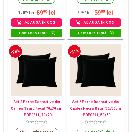
89
lei
59
lei
00
00
120
00
lei
99
00
lei
ADAUGĂ ÎN COȘ
ADAUGĂ ÎN COȘ
Comandă rapid
Comandă rapid
-28%
-31%
Set 2 Perne Decorative din
Set 2 Perne Decorative din
Catifea Negru Regal 70x70 cm
Catifea Negru Regal 50x50cm
- PDP0311_70x70
- PDP0311_50x50
Ultimele produse
Livrare în 1-2 zile