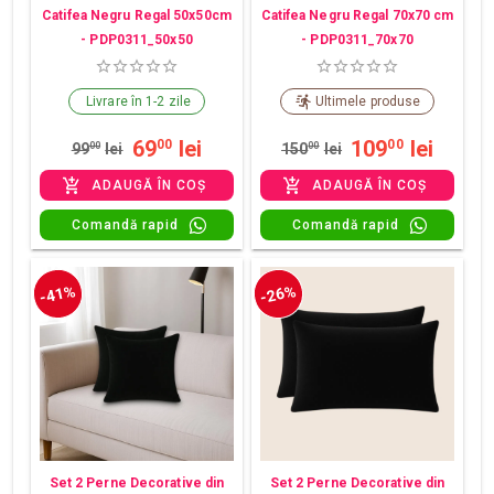
Catifea Negru Regal 50x50cm
Catifea Negru Regal 70x70 cm
- PDP0311_50x50
- PDP0311_70x70
Livrare în 1-2 zile
Ultimele produse
69
lei
109
lei
00
00
99
00
lei
150
00
lei
ADAUGĂ ÎN COȘ
ADAUGĂ ÎN COȘ
Comandă rapid
Comandă rapid
-41%
-26%
Set 2 Perne Decorative din
Set 2 Perne Decorative din