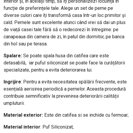
interior și, în același timp, să îți personalizezi locuința în
funcție de preferințele tale. Alege un set de perne pe
diverse culori care îți transformă casa într-un loc primitor și
cald. Pernele sunt excelente atunci când vrei să dai un plus
de viață casei tale fără să o redecorezi în întregime: pe
canapeaua din camera de zi, în patul din dormitor, pe banca
din hol sau pe terasa.
Spalare:
Se poate spala husa din catifea care este
detasabilă, iar puful siliconizat se poate face la curățătorii
specializate, pentru a evita deteriorarea lui.
Ingrijire
: Pentru a evita necesitatea spălării frecvente, este
esențială aerisirea periodică a pernelor. Aceasta procedură
contribuie semnificativ la prevenirea deteriorării calității
umpluturii.
Material exterior:
Este din catifea si se inchide cu fermoar;
Material interior
: Puf Siliconizat;