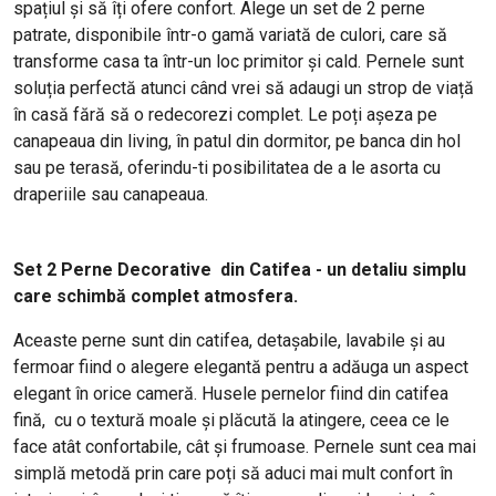
spațiul și să îți ofere confort. Alege un set de 2 perne
patrate, disponibile într-o gamă variată de culori, care să
transforme casa ta într-un loc primitor și cald. Pernele sunt
soluția perfectă atunci când vrei să adaugi un strop de viață
în casă fără să o redecorezi complet. Le poți așeza pe
canapeaua din living, în patul din dormitor, pe banca din hol
sau pe terasă, oferindu-ti posibilitatea de a le asorta cu
draperiile sau canapeaua.
Set 2 Perne Decorative din Catifea - un detaliu simplu
care schimbă complet atmosfera.
Aceaste perne sunt din catifea, detașabile, lavabile și au
fermoar fiind o alegere elegantă pentru a adăuga un aspect
elegant în orice cameră. Husele pernelor fiind din catifea
fină, cu o textură moale și plăcută la atingere, ceea ce le
face atât confortabile, cât și frumoase. Pernele sunt cea mai
simplă metodă prin care poți să aduci mai mult confort în