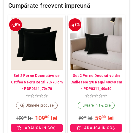
Cumpărate frecvent împreună
-28%
-41%
Set 2 Perne Decorative din
Set 2 Perne Decorative din
Catifea Negru Regal 70x70 cm
Catifea Negru Regal 40x40 cm
- PDP0311_70x70
- PDP0311_40x40
Ultimele produse
Livrare în 1-2 zile
109
lei
59
lei
00
00
150
00
lei
99
00
lei
ADAUGĂ ÎN COȘ
ADAUGĂ ÎN COȘ