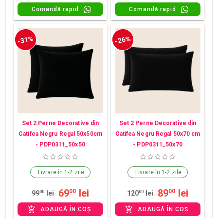
Comandă rapid
Comandă rapid
-31%
-26%
Set 2 Perne Decorative din
Set 2 Perne Decorative din
Catifea Negru Regal 50x50cm
Catifea Negru Regal 50x70 cm
- PDP0311_50x50
- PDP0311_50x70
Livrare în 1-2 zile
Livrare în 1-2 zile
69
lei
89
lei
00
00
99
00
lei
120
00
lei
ADAUGĂ ÎN COȘ
ADAUGĂ ÎN COȘ