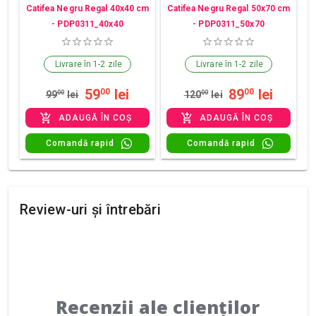
Catifea Negru Regal 40x40 cm
Catifea Negru Regal 50x70 cm
- PDP0311_40x40
- PDP0311_50x70
Livrare în 1-2 zile
Livrare în 1-2 zile
59
lei
89
lei
00
00
99
00
lei
120
00
lei
ADAUGĂ ÎN COȘ
ADAUGĂ ÎN COȘ
Comandă rapid
Comandă rapid
Review-uri și întrebări
Recenzii ale clienților