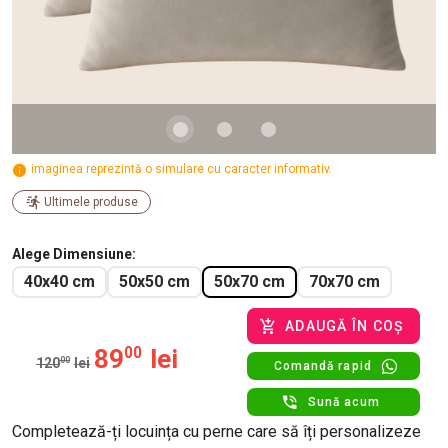
imaginea reprezintă o simulare cu caracter informativ.
Ultimele produse
Alege Dimensiune
40x40 cm
50x50 cm
50x70 cm
70x70 cm
ADAUGĂ ÎN COȘ
89
00
lei
120
00
lei
Comandă rapid
Sună acum
Completează-ți locuința cu perne care să îți personalizeze