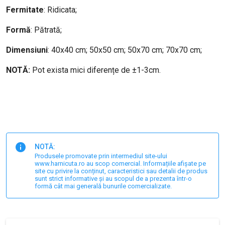
Fermitate
: Ridicata;
Formă
: Pătrată;
Dimensiuni
: 40x40 cm; 50x50 cm; 50x70 cm; 70x70 cm;
NOTĂ:
Pot exista mici diferențe de ±1-3cm.
NOTĂ:
Produsele promovate prin intermediul site-ului
www.harnicuta.ro au scop comercial. Informațiile afișate pe
site cu privire la conținut, caracteristici sau detalii de produs
sunt strict informative și au scopul de a prezenta într-o
formă cât mai generală bunurile comercializate.